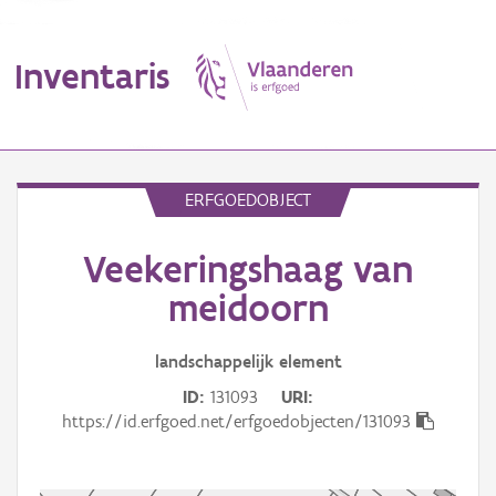
Inventaris
MENU
ERFGOEDOBJECT
Veekeringshaag van
Erfgoedobject
meidoorn
Aanduidingsobject
landschappelijk
element
Waarneming
ID
131093
URI
Thema
https://id.erfgoed.net/erfgoedobjecten/131093
Gebeurtenis