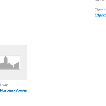
Thema
erfgoe
el van
-Martens-Voeren