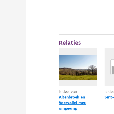
Relaties
Is deel van
Is de
Altenbroek en
Sint
Voervallei met
omgeving