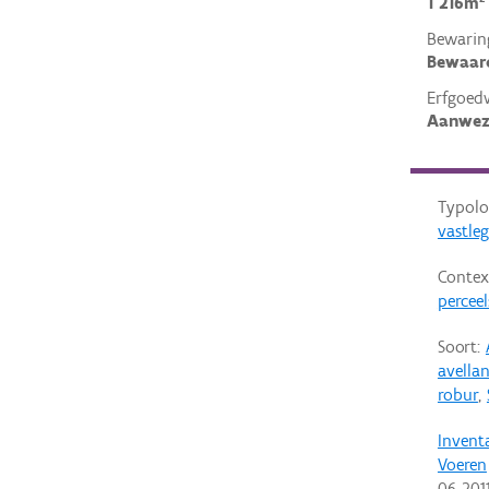
1 216m²
Bewarin
Bewaar
Erfgoed
Aanwez
Typolo
vastle
Contex
percee
Soort:
avella
robur
,
Invent
Voeren
06-201