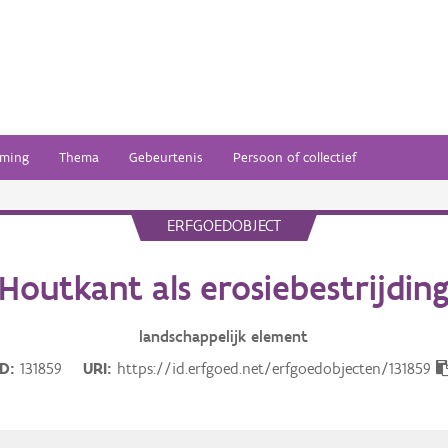
ming
Thema
Gebeurtenis
Persoon of collectief
ERFGOEDOBJECT
Houtkant als erosiebestrijdin
landschappelijk
element
ID
131859
URI
https://id.erfgoed.net/erfgoedobjecten/131859