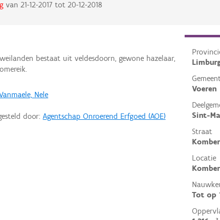
g
van
21-12-2017
tot
20-12-2018
Provinci
weilanden bestaat uit veldesdoorn, gewone hazelaar,
Limbur
omereik.
Gemeen
Voeren
Vanmaele, Nele
Deelgem
Sint-Ma
gesteld door:
Agentschap Onroerend Erfgoed (AOE)
Straat
Komber
Locatie
Komberg
Nauwkeu
Tot op
Oppervl