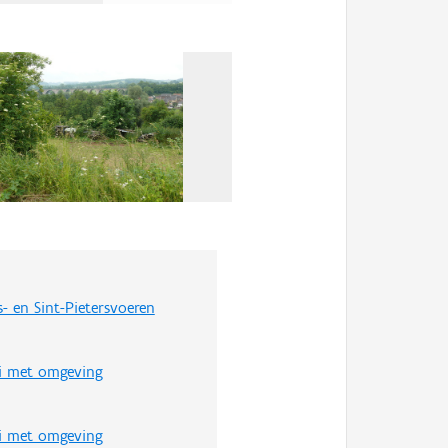
Bekijk alle beelden in de 
s- en Sint-Pietersvoeren
ei met omgeving
ei met omgeving