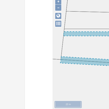
+
−
20 m