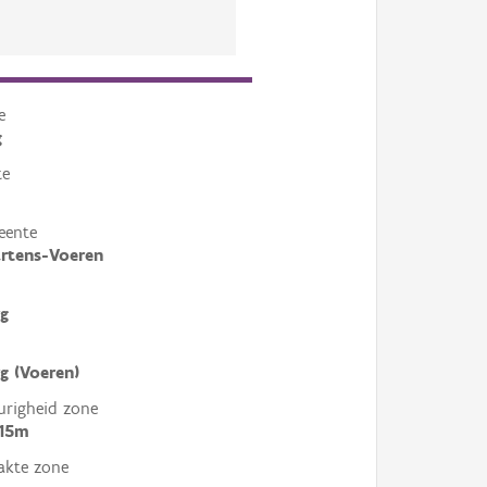
e
g
te
eente
rtens-Voeren
g
 (Voeren)
righeid zone
 15m
akte zone