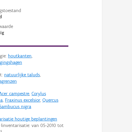
gstoestand
d
waarde
ig
gie:
houtkanten
,
ggingshagen
t:
natuurlijke taluds
,
lsgrenzen
Acer campestre
,
Corylus
na
,
Fraxinus excelsior
,
Quercus
Sambucus nigra
arisatie houtige beplantingen
(inventarisatie: van
05-2010
tot
1
)