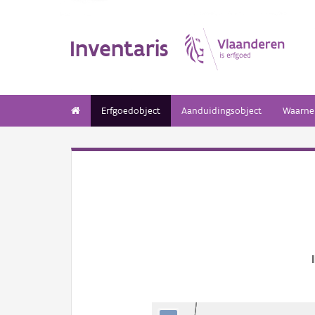
Inventaris
Erfgoedobject
Aanduidingsobject
Waarne