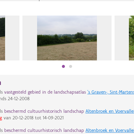
n
ls
vastgesteld gebied in de landschapsatlas
's Graven-, Sint-Marten
nds
24-12-2008
ls
beschermd cultuurhistorisch landschap
Altenbroek en Voervall
g
van
20-12-2018
tot
14-09-2021
ls
beschermd cultuurhistorisch landschap
Altenbroek en Voervall