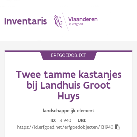
Inventaris
MENU
ERFGOEDOBJECT
Twee tamme kastanjes
Erfgoedobject
bij Landhuis Groot
Aanduidingsobject
Huys
Waarneming
landschappelijk
element
Thema
ID
131940
URI
https://id.erfgoed.net/erfgoedobjecten/131940
Gebeurtenis