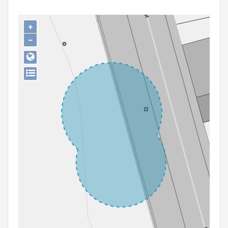
Persoon of collectief
+
Downloads
−
Hergebruik
Aanmelden