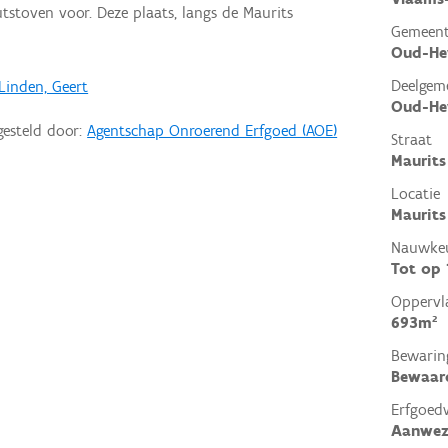
stoven voor. Deze plaats, langs de Maurits
Gemeen
Oud-He
Deelgem
Linden, Geert
Oud-He
gesteld door:
Agentschap Onroerend Erfgoed (AOE)
Straat
Maurits
Locatie
Maurits
Nauwkeu
Tot op
Oppervl
693m²
Bewarin
Bewaar
Erfgoed
Aanwez