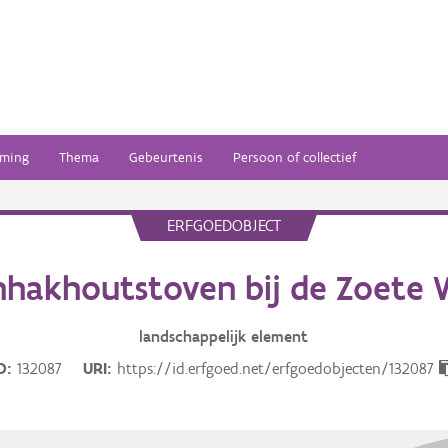
ming
Thema
Gebeurtenis
Persoon of collectief
ERFGOEDOBJECT
nhakhoutstoven bij de Zoete 
landschappelijk
element
D
132087
URI
https://id.erfgoed.net/erfgoedobjecten/132087