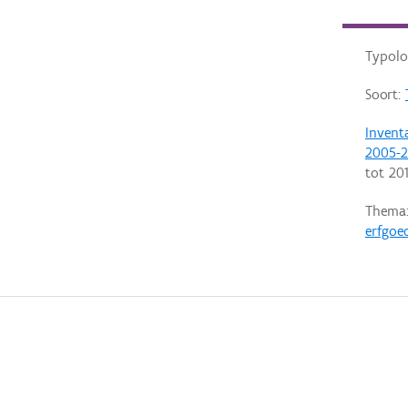
Typolo
Soort:
Invent
2005-2
tot
20
Thema
erfgoe