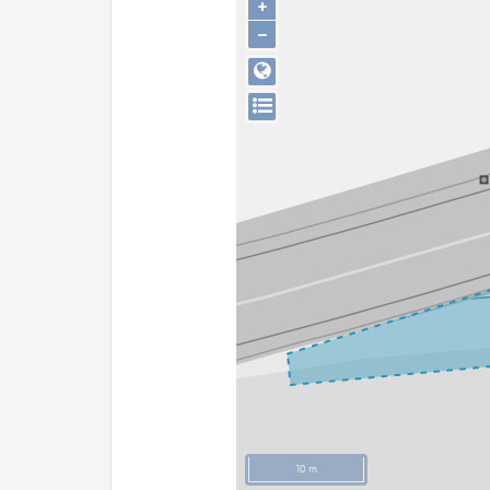
+
−
10 m