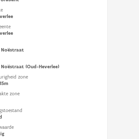
te
verlee
eente
verlee
 Noëstraat
 Noëstraat (Oud-Heverlee)
righeid zone
 15m
akte zone
gstoestand
d
waarde
ig