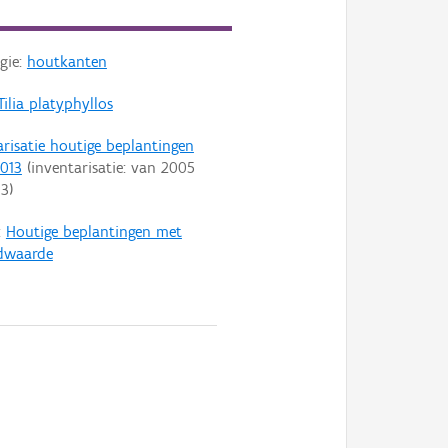
gie:
houtkanten
Tilia platyphyllos
arisatie houtige beplantingen
013
(inventarisatie: van
2005
13
)
:
Houtige beplantingen met
dwaarde