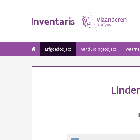
Inventaris
Erfgoedobject
Aanduidingsobject
Waarne
Linde
I