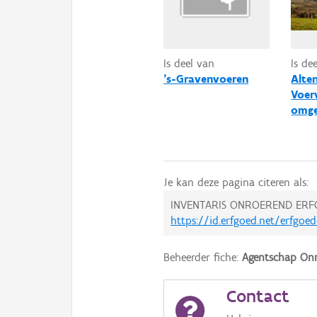
Is deel van
Is de
's-Gravenvoeren
Alte
Voer
omge
Je kan deze pagina citeren als:
INVENTARIS ONROEREND ERF
https://id.erfgoed.net/erfgoe
Beheerder fiche:
Agentschap Onr
Contact