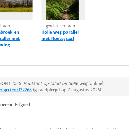
el van
Is gerelateerd aan
nbroek en
Holle weg parallel
vallei met
met Roetsgraaf
ving
GOED 2026:
Houtkant op talud bij holle weg
[online],
dobjecten/132268
(geraadpleegd op
7 augustus 2026
).
oerend Erfgoed