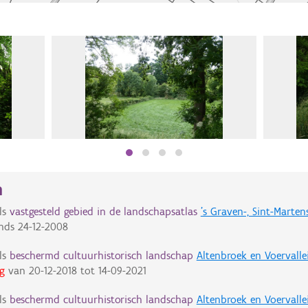
n
ls
vastgesteld gebied in de landschapsatlas
's Graven-, Sint-Marten
nds
24-12-2008
ls
beschermd cultuurhistorisch landschap
Altenbroek en Voervall
g
van
20-12-2018
tot
14-09-2021
ls
beschermd cultuurhistorisch landschap
Altenbroek en Voervall