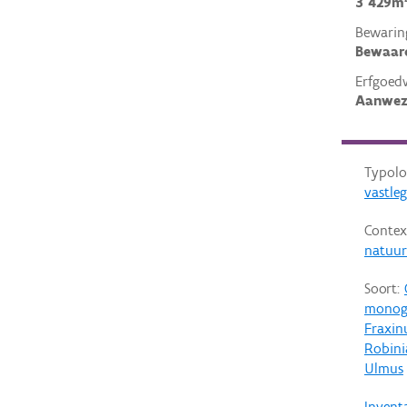
3 429m
Bewarin
Bewaar
Erfgoed
Aanwez
Typolo
vastle
Contex
natuurl
Soort:
monog
Fraxinu
Robini
Ulmus
Invent