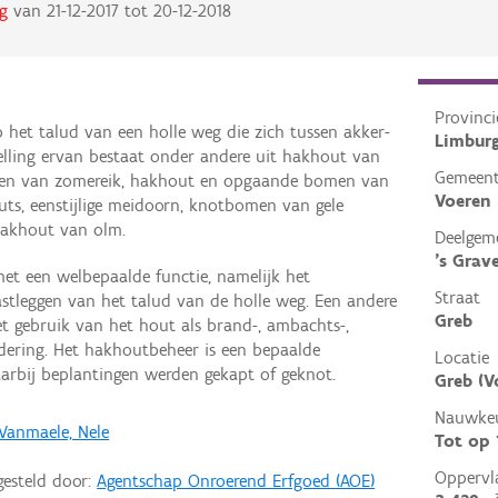
g
van
21-12-2017
tot
20-12-2018
Provinci
het talud van een holle weg die zich tussen akker-
Limbur
elling ervan bestaat onder andere uit hakhout van
Gemeen
en van zomereik, hakhout en opgaande bomen van
Voeren
ts, eenstijlige meidoorn, knotbomen van gele
hakhout van olm.
Deelgem
's Grav
t een welbepaalde functie, namelijk het
Straat
stleggen van het talud van de holle weg. Een andere
Greb
t gebruik van het hout als brand-, ambachts-,
dering. Het hakhoutbeheer is een bepaalde
Locatie
arbij beplantingen werden gekapt of geknot.
Greb (V
Nauwkeu
Vanmaele, Nele
Tot op
Oppervl
gesteld door:
Agentschap Onroerend Erfgoed (AOE)