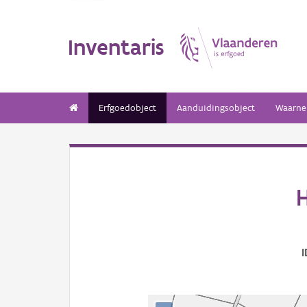
Inventaris
Erfgoedobject
Aanduidingsobject
Waarne
H
I