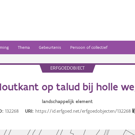
ming
Thema
Gebeurtenis
Persoon of collectief
ERFGOEDOBJECT
outkant op talud bij holle w
landschappelijk
element
D
132268
URI
https://id.erfgoed.net/erfgoedobjecten/132268