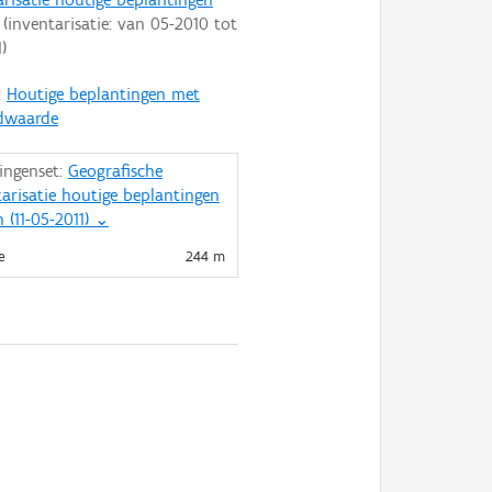
(inventarisatie: van
05-2010
tot
1
)
:
Houtige beplantingen met
dwaarde
ingenset:
Geografische
tarisatie houtige beplantingen
 (11-05-2011)
⌄
e
244 m