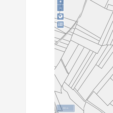
+
−
50 m