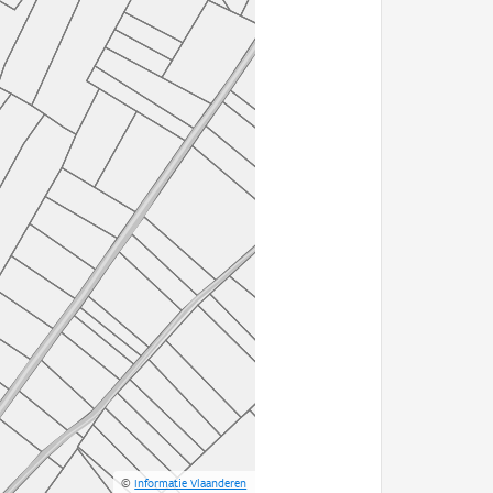
©
Informatie Vlaanderen