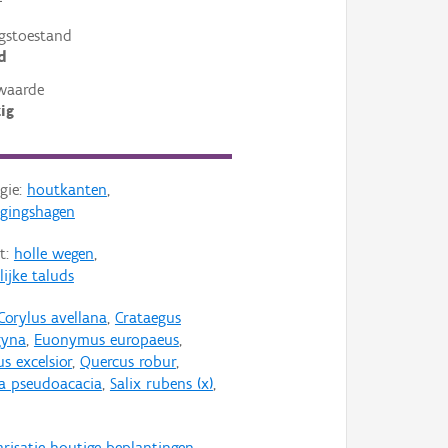
²
gstoestand
d
waarde
ig
gie:
houtkanten
,
ggingshagen
t:
holle wegen
,
ijke taluds
Corylus avellana
,
Crataegus
yna
,
Euonymus europaeus
,
s excelsior
,
Quercus robur
,
a pseudoacacia
,
Salix rubens (x)
,
arisatie houtige beplantingen