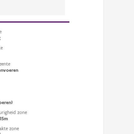
e
g
te
eente
envoeren
oeren)
righeid zone
 15m
akte zone