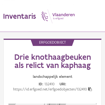
Inventaris
MENU
ERFGOEDOBJECT
Drie knothaagbeuken
Erfgoedobject
als relict van kaphaag
Aanduidingsobject
landschappelijk
element
Waarneming
ID
132410
URI
Thema
https://id.erfgoed.net/erfgoedobjecten/132410
Gebeurtenis