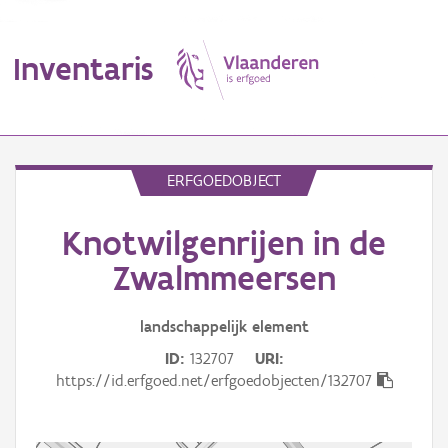
Inventaris
MENU
ERFGOEDOBJECT
Knotwilgenrijen in de
Erfgoedobject
Zwalmmeersen
Aanduidingsobject
landschappelijk
element
Waarneming
ID
132707
URI
Thema
https://id.erfgoed.net/erfgoedobjecten/132707
Gebeurtenis