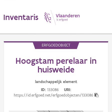
Inventaris
MENU
ERFGOEDOBJECT
Hoogstam perelaar in
Erfgoedobject
huisweide
Aanduidingsobject
landschappelijk
element
Waarneming
ID
133086
URI
Thema
https://id.erfgoed.net/erfgoedobjecten/133086
Gebeurtenis