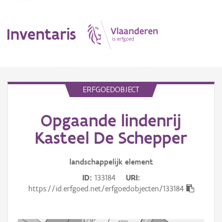
Inventaris
MENU
ERFGOEDOBJECT
Opgaande lindenrij
Erfgoedobject
Kasteel De Schepper
Aanduidingsobject
landschappelijk
element
Waarneming
ID
133184
URI
Thema
https://id.erfgoed.net/erfgoedobjecten/133184
Gebeurtenis