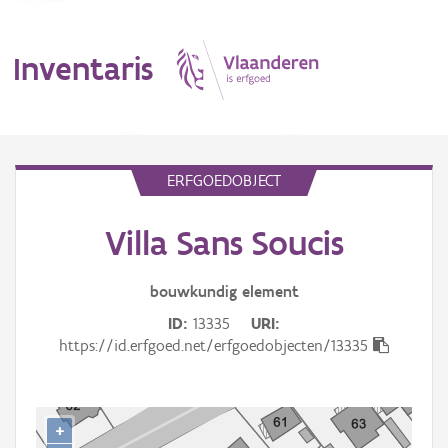
Inventaris
MENU
ERFGOEDOBJECT
Villa Sans Soucis
Erfgoedobject
Aanduidingsobject
bouwkundig
element
ID
13335
URI
Waarneming
https://id.erfgoed.net/erfgoedobjecten/13335
Thema
Gebeurtenis
+