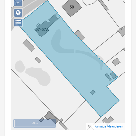
−
Persoon of collectief
Downloads
Hergebruik
Aanmelden
50 m
©
Informatie Vlaanderen