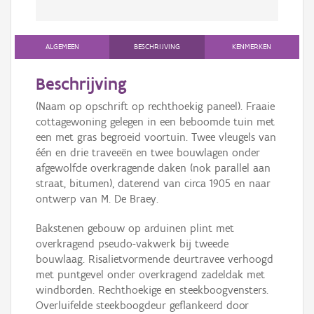
ALGEMEEN
BESCHRIJVING
KENMERKEN
Beschrijving
(Naam op opschrift op rechthoekig paneel). Fraaie
cottagewoning gelegen in een beboomde tuin met
een met gras begroeid voortuin. Twee vleugels van
één en drie traveeën en twee bouwlagen onder
afgewolfde overkragende daken (nok parallel aan
straat, bitumen), daterend van circa 1905 en naar
ontwerp van M. De Braey.
Bakstenen gebouw op arduinen plint met
overkragend pseudo-vakwerk bij tweede
bouwlaag. Risalietvormende deurtravee verhoogd
met puntgevel onder overkragend zadeldak met
windborden. Rechthoekige en steekboogvensters.
Overluifelde steekboogdeur geflankeerd door