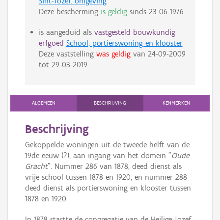
Sint-Jozef: omgeving
Deze bescherming
is geldig
sinds
23-06-1976
is aangeduid als
vastgesteld bouwkundig
erfgoed
School, portierswoning en klooster
Deze vaststelling
was geldig
van
24-09-2009
tot
29-03-2019
ALGEMEEN
BESCHRIJVING
KENMERKEN
Beschrijving
Gekoppelde woningen uit de tweede helft van de
19de eeuw (?), aan ingang van het domein "
Oude
Gracht
". Nummer 286 van 1878, deed dienst als
vrije school tussen 1878 en 1920, en nummer 288
deed dienst als portierswoning en klooster tussen
1878 en 1920.
In 1878 startte de congregatie van de Heilige Jozef