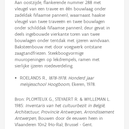
Aan oostzijde, flankerende nummer 288 met
vleugel van een travee en één bouwlaag onder
zadeldak (Vlaamse pannen), waarnaast haakse
vleugel van twee traveeën en twee bouwlagen
onder schilddak (Vlaamse pannen); deur gevat in
deels ingebouwde vierkante toren van twee
bouwlagen onder tentdak met ijzeren windvaan.
Baksteenbouw met door voegwerk ontstane
zaagtandfriezen. Steekboogvormige
muuropeningen op lekdrempels, ramen met
sierlijke ijzeren roedeverdeling.
ROELANDS R.,
1878-1978. Honderd jaar
meisjesschool Hoogboom,
Ekeren, 1978.
Bron: PLOMTEUX G., STEYAERT R. & WYLLEMAN L.
1985:
Inventaris van het cultuurbezit in België,
Architectuur, Provincie Antwerpen, Arrondissement
Antwerpen
, Bouwen door de eeuwen heen in
Vlaanderen 10n2 (Ho-Ra), Brussel - Gent.