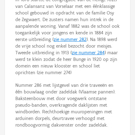
van Calansanz van Vorselaar met een éénklassige
school gebouwd in opdracht van de familie Osy
de Zegwaert. De zusters namen hun intrek in de
aanpalende woning. Vanaf 1882 was de school ook
toegankelijk voor jongens en kende in 1884 zijn
eerste uitbreiding (
zie nummer 282
). Na 1898 werd
de vrije school nog enkel bezocht door meisjes.
Tweede uitbreiding in 1913 (
zie nummer 284
) maar
werd te klein zodat de heer Bunge in 1920 op zijn
domein een nieuw klooster en school liet
oprichten (zie nummer 274)
Nummer 286 met lijstgevel van drie traveeën en
één bouwlaag onder zadeldak (Vlaamse pannen).
Baksteenbouw met door voegwerk ontstane
pseudo-banden, overkragende daklijsten met
windborden. Rechthoekige muuropeningen met
arduinen dorpels, deurtravee verhoogd met
rondboogvormig dakvenster onder zadeldak.