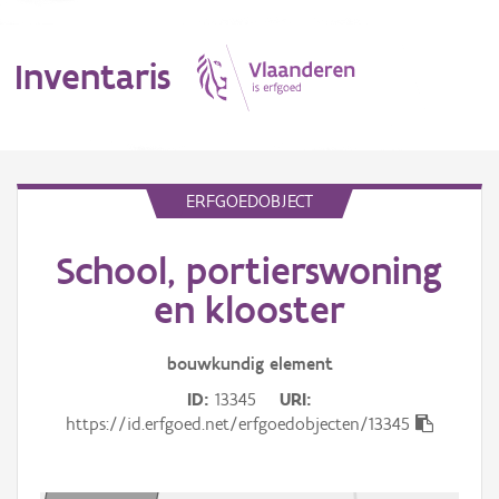
Inventaris
MENU
ERFGOEDOBJECT
School, portierswoning
Erfgoedobject
en klooster
Aanduidingsobject
bouwkundig
element
Waarneming
ID
13345
URI
Thema
https://id.erfgoed.net/erfgoedobjecten/13345
Gebeurtenis