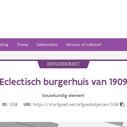
ming
Thema
Gebeurtenis
Persoon of collectief
ERFGOEDOBJECT
Eclectisch burgerhuis van 190
bouwkundig
element
ID
1338
URI
https://id.erfgoed.net/erfgoedobjecten/1338