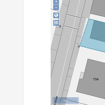
+
−
10 m