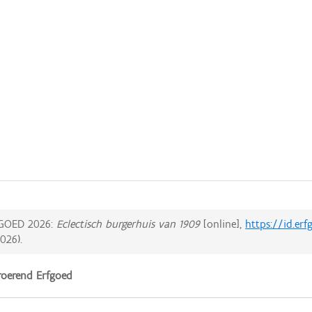
GOED 2026:
Eclectisch burgerhuis van 1909
[online],
https://id.er
2026
).
oerend Erfgoed