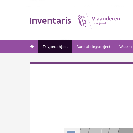
Inventaris
Erfgoedobject
Aanduidingsobject
Waarne