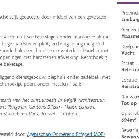
Provinci
sche stijl, gedateerd door middel van een gevelsteen
Limbur
Gemeen
Maasme
traveeën en twee bouwlagen onder mansardedak met
p hoge, hardstenen plint; verhoogde begane grond.
Deelgem
zuurde baksteen; hardstenen waterlijst. Panelen met
Vucht
openingen met hardstenen afwerking. Rechthoekig
Straat
e bel-etage.
Heirstr
rliggend dienstgebouw: diephuis onder zadeldak, met
Locatie
chthoekige poort onder metalen I-balk.
Heirstr
Nauwkeu
ntaris van het cultuurbezit in België, Architectuur,
Tot op
ent Tongeren, Kantons Bilzen - Maasmechelen
,
Oppervl
Vlaanderen 14n3, Brussel - Turnhout.
694m²
Bewarin
gesteld door:
Agentschap Onroerend Erfgoed (AOE)
Bewaar