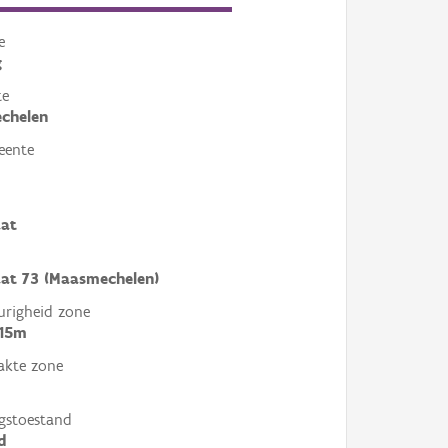
e
g
te
chelen
eente
aat
aat 73 (Maasmechelen)
righeid zone
 15m
akte zone
gstoestand
d