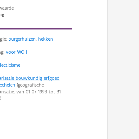
waarde
ig
gie:
burgerhuizen
,
hekken
ng:
voor WO I
lecticisme
arisatie bouwkundig erfgoed
echelen
(geografische
arisatie: van
01-07-1993
tot
31-
)