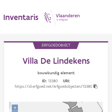
Inventaris
MENU
ERFGOEDOBJECT
Villa De Lindekens
Erfgoedobject
Aanduidingsobject
bouwkundig
element
ID
13380
URI
Waarneming
https://id.erfgoed.net/erfgoedobjecten/13380
Thema
Gebeurtenis
+