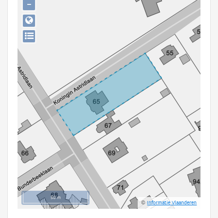
−
Persoon of collectief
Downloads
Hergebruik
Aanmelden
50 m
©
Informatie Vlaanderen