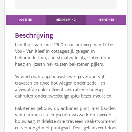
ALGEMEEN
BESCHRIJVING
KENMERKEN
Beschrijving
Landhuis van circa 1900 naar ontwerp van D. De
Vos - Van Kleef in cottagestijl, gelegen in
beboomde tuin, aan straatzijde afgesloten door
haag en ijzeren hek tussen bakstenen pijlers.
Symmetrisch opgebouwde westgevel van vijf
traveeën en twee bouwlagen onder zadel- en
afgewolfde daken (leien) centrale vierhoekige
dakruiter onder tweeledige spits bezet met leien.
Bakstenen gebouw op arduinen plint, met banden
van natuursteen en pseudo-vakwerk op tweede
bouwlaag. Middelste drie traveeën risalietvormend
en verhoogd met puntgevel. Deur geflankeerd door