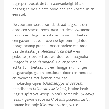
begrepen, zodat de tuin aanvankelijk 61 are
besloeg en ook plaats bood aan een koetshuis en
een stal.
De voortuin wordt van de straat afgescheiden
door een smeedijzeren, naar art deco zwemend
hek op een lage breukstenen muur. Hij bestaat uit
een gazon met een rozenperkje, omringd door
hoogstammig groen – onder andere een rode
paardenkastanje (
Aesculus x carnea
) – en
gedeeltelijk overschaduwd door een magnolia
(
Magnolia x soulangeana
). De lange smalle
achtertuin bestaat uit een langgerekt, lichtjes
uitgeschulpt gazon, ontsloten door een rondpad
en eveneens met bomen omringd –
hinokischijncipres (
Chamaecyparis obtusa
),
hemelboom (
Ailanthus altissima
), bruine beuk
(
Fagus sylvatica
'Atropunicea'), zomereik (
Quercus
robur
), gewone robinia (
Robinia pseudoacacia
),
tamme kastanje (
Castanea sativa
), witte