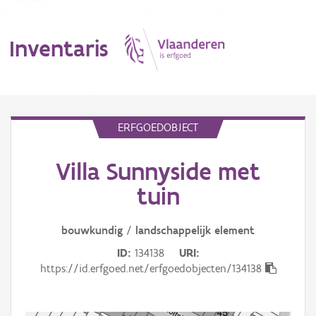
Inventaris
MENU
ERFGOEDOBJECT
Villa Sunnyside met
Erfgoedobject
tuin
Aanduidingsobject
bouwkundig
/
landschappelijk
element
Waarneming
ID
134138
URI
Thema
https://id.erfgoed.net/erfgoedobjecten/134138
Gebeurtenis