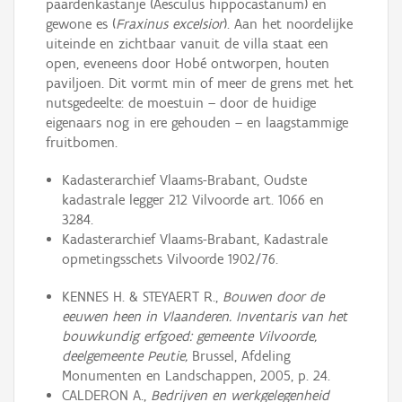
paardenkastanje (Aesculus hippocastanum) en
gewone es (
Fraxinus excelsior
). Aan het noordelijke
uiteinde en zichtbaar vanuit de villa staat een
open, eveneens door Hobé ontworpen, houten
paviljoen. Dit vormt min of meer de grens met het
nutsgedeelte: de moestuin – door de huidige
eigenaars nog in ere gehouden – en laagstammige
fruitbomen.
Kadasterarchief Vlaams-Brabant, Oudste
kadastrale legger 212 Vilvoorde art. 1066 en
3284.
Kadasterarchief Vlaams-Brabant, Kadastrale
opmetingsschets Vilvoorde 1902/76.
KENNES H. & STEYAERT R.,
Bouwen door de
eeuwen heen in Vlaanderen. Inventaris van het
bouwkundig erfgoed: gemeente Vilvoorde,
deelgemeente Peutie,
Brussel, Afdeling
Monumenten en Landschappen, 2005, p. 24.
CALDERON A.,
Bedrijven en werkgelegenheid