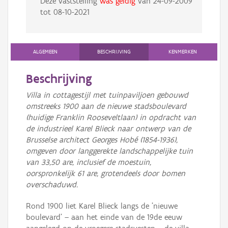
Deze vaststelling
was geldig
van
24-09-2009
tot
08-10-2021
ALGEMEEN
BESCHRIJVING
KENMERKEN
Beschrijving
Villa in cottagestijl met tuinpaviljoen gebouwd
omstreeks 1900 aan de nieuwe stadsboulevard
(huidige Franklin Rooseveltlaan) in opdracht van
de industrieel Karel Blieck naar ontwerp van de
Brusselse architect Georges Hobé (1854-1936),
omgeven door langgerekte landschappelijke tuin
van 33,50 are, inclusief de moestuin,
oorspronkelijk 61 are, grotendeels door bomen
overschaduwd.
Rond 1900 liet Karel Blieck langs de 'nieuwe
boulevard' – aan het einde van de 19de eeuw