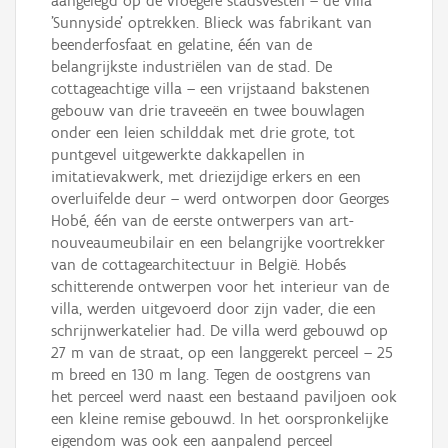
aangelegd op de vroegere stadsvesten – de villa
'Sunnyside' optrekken. Blieck was fabrikant van
beenderfosfaat en gelatine, één van de
belangrijkste in­dustriëlen van de stad. De
cottageachtige villa – een vrijstaand bakstenen
gebouw van drie traveeën en twee bouwlagen
onder een leien schilddak met drie grote, tot
puntgevel uitgewerkte dakkapellen in
imitatievakwerk, met driezijdige erkers en een
overluifelde deur – werd ontworpen door Georges
Hobé, één van de eerste ontwerpers van art-
nouveaumeubilair en een belangrijke voortrekker
van de cottagearchitectuur in België. Hobés
schitterende ontwerpen voor het interieur van de
villa, werden uitgevoerd door zijn vader, die een
schrijnwerkatelier had. De villa werd gebouwd op
27 m van de straat, op een langgerekt perceel – 25
m breed en 130 m lang. Tegen de oostgrens van
het perceel werd naast een bestaand paviljoen ook
een kleine remise gebouwd. In het oorspronkelijke
eigendom was ook een aanpalend perceel