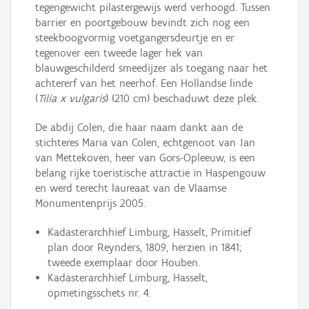
tegengewicht pilastergewijs werd verhoogd. Tussen
barrier en poortgebouw bevindt zich nog een
steekboogvormig voetgangersdeurtje en er
tegenover een tweede lager hek van
blauwgeschilderd smeedijzer als toegang naar het
achtererf van het neerhof. Een Hollandse linde
(
Tilia x vulgaris
) (210 cm) beschaduwt deze plek.
De abdij Colen, die haar naam dankt aan de
stichteres Maria van Colen, echtgenoot van Jan
van Mettekoven, heer van Gors-Opleeuw, is een
belang­ rijke toeristische attractie in Haspengouw
en werd terecht laureaat van de Vlaamse
Monumentenprijs 2005.
Kadasterarchhief Limburg, Hasselt, Primitief
plan door Reynders, 1809, herzien in 1841;
tweede exemplaar door Houben.
Kadasterarchhief Limburg, Hasselt,
opmetingsschets nr. 4.