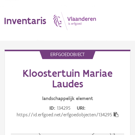
Inventaris
MENU
ERFGOEDOBJECT
Kloostertuin Mariae
Erfgoedobject
Laudes
Aanduidingsobject
landschappelijk
element
Waarneming
ID
134295
URI
Thema
https://id.erfgoed.net/erfgoedobjecten/134295
Gebeurtenis