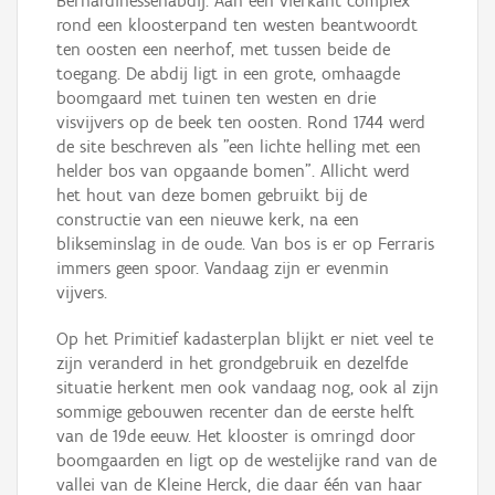
Bernardinessenabdij. Aan een vierkant complex
rond een kloosterpand ten westen beantwoordt
ten oosten een neerhof, met tussen beide de
toegang. De abdij ligt in een grote, omhaagde
boomgaard met tuinen ten westen en drie
visvijvers op de beek ten oosten. Rond 1744 werd
de site beschreven als "een lichte helling met een
helder bos van opgaande bomen". Allicht werd
het hout van deze bomen gebruikt bij de
constructie van een nieuwe kerk, na een
blikseminslag in de oude. Van bos is er op Ferraris
immers geen spoor. Vandaag zijn er evenmin
vijvers.
Op het Primitief kadasterplan blijkt er niet veel te
zijn veranderd in het grondgebruik en dezelfde
situatie herkent men ook vandaag nog, ook al zijn
sommige gebouwen recenter dan de eerste helft
van de 19de eeuw. Het klooster is omringd door
boomgaarden en ligt op de westelijke rand van de
vallei van de Kleine Herck, die daar één van haar