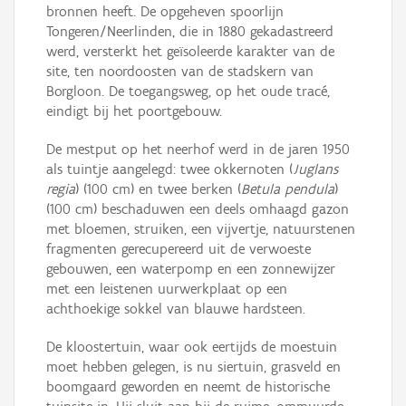
bronnen heeft. De opgeheven spoorlijn
Tongeren/Neerlinden, die in 1880 gekadastreerd
werd, versterkt het geïsoleerde karakter van de
site, ten noordoosten van de stadskern van
Borgloon. De toegangsweg, op het oude tracé,
eindigt bij het poortgebouw.
De mestput op het neerhof werd in de jaren 1950
als tuintje aangelegd: twee okkernoten (
Juglans
regia
) (100 cm) en twee berken (
Betula pendula
)
(100 cm) beschaduwen een deels omhaagd gazon
met bloemen, struiken, een vijvertje, natuurstenen
fragmenten gerecupereerd uit de verwoeste
gebouwen, een waterpomp en een zonnewijzer
met een leistenen uurwerkplaat op een
achthoekige sokkel van blauwe hardsteen.
De kloostertuin, waar ook eertijds de moestuin
moet hebben gelegen, is nu siertuin, grasveld en
boomgaard geworden en neemt de historische