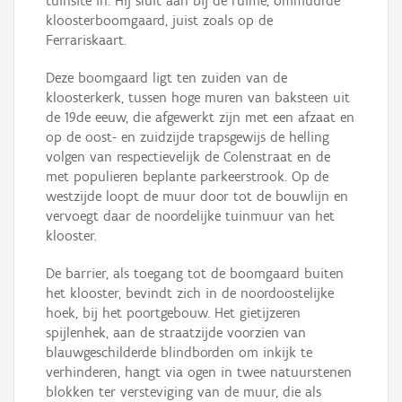
tuinsite in. Hij sluit aan bij de ruime, ommuurde
kloosterboomgaard, juist zoals op de
Ferrariskaart.
Deze boomgaard ligt ten zuiden van de
kloosterkerk, tussen hoge muren van baksteen uit
de 19de eeuw, die afgewerkt zijn met een afzaat en
op de oost- en zuidzijde trapsgewijs de helling
volgen van respectievelijk de Colenstraat en de
met populieren beplante parkeerstrook. Op de
westzijde loopt de muur door tot de bouwlijn en
vervoegt daar de noordelijke tuinmuur van het
klooster.
De barrier, als toegang tot de boomgaard buiten
het klooster, bevindt zich in de noordoostelijke
hoek, bij het poortgebouw. Het gietijzeren
spijlenhek, aan de straatzijde voorzien van
blauwgeschilderde blindborden om inkijk te
verhinderen, hangt via ogen in twee natuurstenen
blokken ter versteviging van de muur, die als