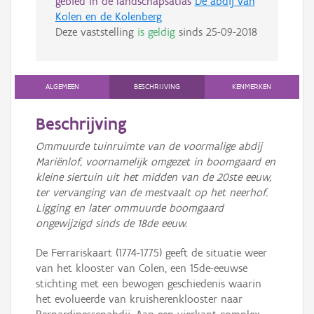
gebied in de landschapsatlas
De abdij van
Kolen en de Kolenberg
Deze vaststelling
is geldig
sinds
25-09-2018
ALGEMEEN
BESCHRIJVING
KENMERKEN
Beschrijving
Ommuurde tuinruimte van de voormalige abdij
Mariënlof, voornamelijk omgezet in boomgaard en
kleine siertuin uit het midden van de 20ste eeuw,
ter vervanging van de mestvaalt op het neerhof.
Ligging en later ommuurde boomgaard
ongewijzigd sinds de 18de eeuw.
De Ferrariskaart (1774-1775) geeft de situatie weer
van het klooster van Colen, een 15de-eeuwse
stichting met een bewogen geschiedenis waarin
het evolueerde van kruisherenklooster naar