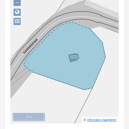
−
Persoon of collectief
Downloads
Hergebruik
Aanmelden
20 m
©
Informatie Vlaanderen