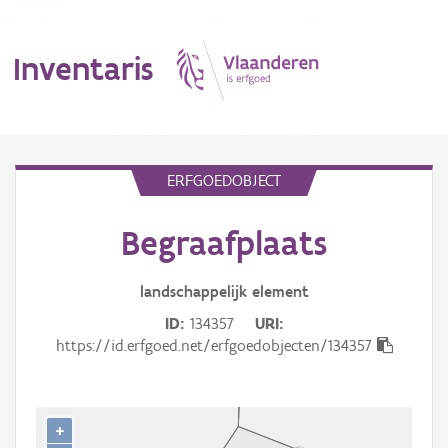
Inventaris
MENU
ERFGOEDOBJECT
Begraafplaats
Erfgoedobject
Aanduidingsobject
landschappelijk
element
ID
134357
URI
Waarneming
https://id.erfgoed.net/erfgoedobjecten/134357
Thema
Gebeurtenis
+