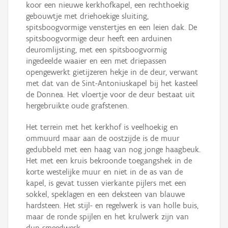
koor een nieuwe kerkhofkapel, een rechthoekig
gebouwtje met driehoekige sluiting,
spitsboogvormige venstertjes en een leien dak. De
spitsboogvormige deur heeft een arduinen
deuromlijsting, met een spitsboogvormig
ingedeelde waaier en een met driepassen
opengewerkt gietijzeren hekje in de deur, verwant
met dat van de Sint-Antoniuskapel bij het kasteel
de Donnea. Het vloertje voor de deur bestaat uit
hergebruikte oude grafstenen.
Het terrein met het kerkhof is veelhoekig en
ommuurd maar aan de oostzijde is de muur
gedubbeld met een haag van nog jonge haagbeuk.
Het met een kruis bekroonde toegangshek in de
korte westelijke muur en niet in de as van de
kapel, is gevat tussen vierkante pijlers met een
sokkel, speklagen en een deksteen van blauwe
hardsteen. Het stijl- en regelwerk is van holle buis,
maar de ronde spijlen en het krulwerk zijn van
dun smeedwerk.