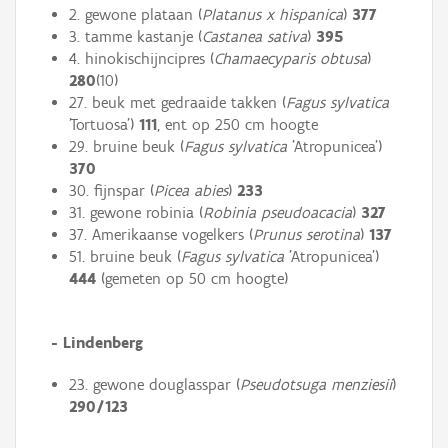
2. gewone plataan (
Platanus x hispanica
)
377
3. tamme kastanje (
Castanea sativa
)
395
4. hinokischijncipres (
Chamaecyparis obtusa
)
280
(10)
27. beuk met gedraaide takken (
Fagus sylvatica
'Tortuosa')
111
, ent op 250 cm hoogte
29. bruine beuk (
Fagus sylvatica
'Atropunicea')
370
30. fijnspar (
Picea abies
)
233
31. gewone robinia (
Robinia pseudoacacia
)
327
37. Amerikaanse vogelkers (
Prunus serotina
)
137
51. bruine beuk (
Fagus sylvatica
'Atropunicea')
444
(gemeten op 50 cm hoogte)
- Lindenberg
23. gewone douglasspar (
Pseudotsuga menziesii
)
290/123