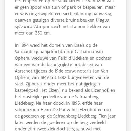
bestempeld en op de stafkaarteditie van 1896 valt
er geen spoor van tuin of park te bespeuren, maar
er was ongetwijfeld een sierbeplanting aanwezig;
daarvan getuigen diverse bruine beuken (
Fagus
sylvatica
'Atropunicea') met stamomtrekken van
meer dan 350 cm.
In 1894 werd het domein van Daels op de
Safraanberg aangekocht door Catharina Van
Ophem, weduwe van Felix d'Udekem en dochter
van een van de belangrijkste notabelen van
Aarschot tijdens de 19de eeuw: notaris Jan Van
Ophem, van 1849 tot 1882 burgemeester van de
stad. Zij bezat onder meer het nabijgelegen
kasteelgoed 'Het Elzen', nu bekend als Elzenhof, en
het oostelijke gedeelte van de Safraanberg-
Liedeberg. Na haar dood, in 1895, erfde haar
schoonzoon Henri De Pauw het Elzenhof en ook
de goederen op de Safraanberg-Liedeberg. Tien jaar
later werden de goederen op de berg verdeeld
onder zijn twee kleindochters, gehuwd met