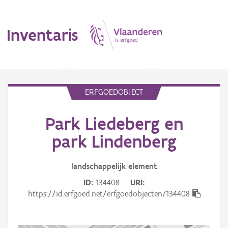
Inventaris
MENU
ERFGOEDOBJECT
Park Liedeberg en
Erfgoedobject
park Lindenberg
Aanduidingsobject
landschappelijk
element
Waarneming
ID
134408
URI
Thema
https://id.erfgoed.net/erfgoedobjecten/134408
Gebeurtenis