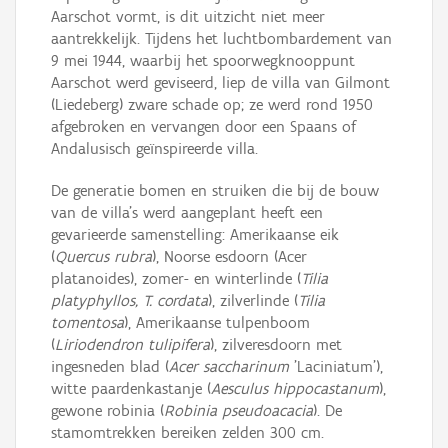
Aarschot vormt, is dit uitzicht niet meer
aantrekkelijk. Tijdens het luchtbombardement van
9 mei 1944, waarbij het spoorwegknooppunt
Aarschot werd geviseerd, liep de villa van Gilmont
(Liedeberg) zware schade op; ze werd rond 1950
afgebroken en vervangen door een Spaans of
Andalusisch geïnspireerde villa.
De generatie bomen en struiken die bij de bouw
van de villa's werd aangeplant heeft een
gevarieerde samenstelling: Amerikaanse eik
(
Quercus rubra
), Noorse esdoorn (Acer
platanoides), zomer- en winterlinde (
Tilia
platyphyllos, T. cordata
), zilverlinde (
Tilia
tomentosa
), Amerikaanse tulpenboom
(
Liriodendron tulipifera
), zilveresdoorn met
ingesneden blad (
Acer saccharinum
'Laciniatum'),
witte paardenkastanje (
Aesculus hippocastanum
),
gewone robinia (
Robinia pseudoacacia
). De
stamomtrekken bereiken zelden 300 cm.