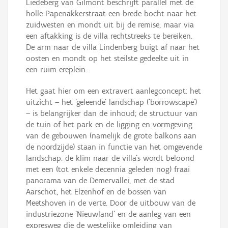
Liedeberg van Gilmont beschrijft parallel met de
holle Papenakkerstraat een brede bocht naar het
zuidwesten en mondt uit bij de remise, maar via
een aftakking is de villa rechtstreeks te bereiken.
De arm naar de villa Lindenberg buigt af naar het
oosten en mondt op het steilste gedeelte uit in
een ruim ereplein.
Het gaat hier om een extravert aanlegconcept: het
uitzicht – het 'geleende' landschap ('borrowscape')
– is belangrijker dan de inhoud; de structuur van
de tuin of het park en de ligging en vormgeving
van de gebouwen (namelijk de grote balkons aan
de noordzijde) staan in functie van het omgevende
landschap: de klim naar de villa's wordt beloond
met een (tot enkele decennia geleden nog) fraai
panorama van de Demervallei, met de stad
Aarschot, het Elzenhof en de bossen van
Meetshoven in de verte. Door de uitbouw van de
industriezone 'Nieuwland' en de aanleg van een
expresweg die de westelijke omleiding van