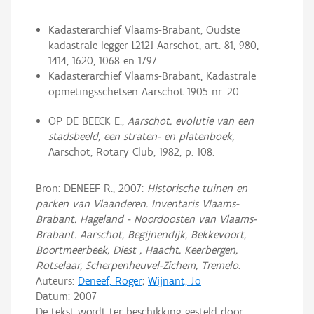
Kadasterarchief Vlaams-Brabant, Oudste
kadastrale legger [212] Aarschot, art. 81, 980,
1414, 1620, 1068 en 1797.
Kadasterarchief Vlaams-Brabant, Kadastrale
opmetingsschetsen Aarschot 1905 nr. 20.
OP DE BEECK E.,
Aarschot, evolutie van een
stadsbeeld, een straten- en platenboek,
Aarschot, Rotary Club, 1982, p. 108.
Bron: DENEEF R., 2007:
Historische tuinen en
parken van Vlaanderen. Inventaris Vlaams-
Brabant. Hageland - Noordoosten van Vlaams-
Brabant. Aarschot, Begijnendijk, Bekkevoort,
Boortmeerbeek, Diest , Haacht, Keerbergen,
Rotselaar, Scherpenheuvel-Zichem, Tremelo
.
Auteurs:
Deneef, Roger
;
Wijnant, Jo
Datum:
2007
De tekst wordt ter beschikking gesteld door: