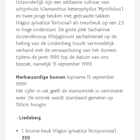
Uitzonderlijk zijn een zeldzame cultivar van
schijnhulst (
Osmanthus heterophyllus
'Myrtifolius')
en twee jonge beuken met gedraaide takken
(
Fagus sylvatica
'Tortuosa') als treurbeuk op een 2,5
m hoge onderstam. De grote plek Sachalinse
duizendknoop (
Polygonum sachalinens
e) op de
helling van de Lindenberg houdt vermoedelijk
verband met de verwaarlozing van het domein
tijdens de jaren 1990 (op de datum van ons
bezoek, namelijk 15 september 1999).
Merkwaardige bomen
(opname 15 september
1999)
Het cijfer in vet geeft de stamomtrek in centimeter
weer. De omtrek wordt standaard gemeten op
150cm hoogte.
-
Liedeberg
1. bruine beuk (
Fagus sylvatica
'Atropunicea')
350