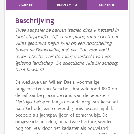
ALGEMEEN
BESCHRIJVING
KENMERKEN
Beschrijving
Twee aanpalende parken (samen circa 6 hectare) in
landschappelijke stijl in oorsprong rond eclectische
villa's gebouwd begin 1900 op een noordhelling
boven de Demervallei, met een (tot voor kort)
mooi uitzicht over de vallei; voorbeeld van een
'geleend landschap'. De eclectische villa Lindenberg
bleef bewaard.
De weduwe van Willem Daels, voormalige
burgemeester van Aarschot, bouwde rond 1870 op
de Safraanberg, aan de rand van de beboste
's
Hertogenheide
en langs de oude weg van Aarschot
naar Gelrode, een eenvoudig huis, waarschijnlijk
bedoeld als jachtpaviljoen of zomerhuisje. De
omgevende percelen, bijna twee hectare, werden
nog tot 1907 door het kadaster als bouwland