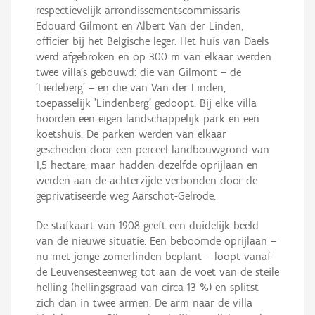
respectievelijk arrondissementscommissaris
Edouard Gilmont en Albert Van der Linden,
officier bij het Belgische leger. Het huis van Daels
werd afgebroken en op 300 m van elkaar werden
twee villa's gebouwd: die van Gilmont – de
'Liedeberg' – en die van Van der Linden,
toepasselijk 'Lindenberg' gedoopt. Bij elke villa
hoorden een eigen landschappelijk park en een
koetshuis. De parken werden van elkaar
gescheiden door een perceel landbouwgrond van
1,5 hectare, maar hadden dezelfde oprijlaan en
werden aan de achterzijde verbonden door de
geprivatiseerde weg Aarschot-Gelrode.
De stafkaart van 1908 geeft een duidelijk beeld
van de nieuwe situatie. Een beboomde oprijlaan –
nu met jonge zomerlinden beplant – loopt vanaf
de Leuvensesteenweg tot aan de voet van de steile
helling (hellingsgraad van circa 13 %) en splitst
zich dan in twee armen. De arm naar de villa