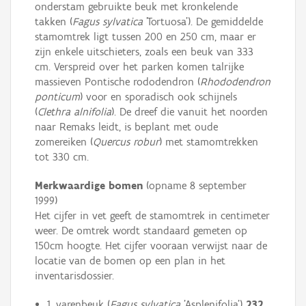
onderstam gebruikte beuk met kronkelende
takken (
Fagus sylvatica
'Tortuosa'). De gemiddelde
stamomtrek ligt tussen 200 en 250 cm, maar er
zijn enkele uitschieters, zoals een beuk van 333
cm. Verspreid over het parken komen talrijke
massieven Pontische rododendron (
Rhododendron
ponticum
) voor en sporadisch ook schijnels
(
Clethra alnifolia
). De dreef die vanuit het noorden
naar Remaks leidt, is beplant met oude
zomereiken (
Quercus robur
) met stamomtrekken
tot 330 cm.
Merkwaardige bomen
(opname 8 september
1999)
Het cijfer in vet geeft de stamomtrek in centimeter
weer. De omtrek wordt standaard gemeten op
150cm hoogte. Het cijfer vooraan verwijst naar de
locatie van de bomen op een plan in het
inventarisdossier.
1. varenbeuk (
Fagus sylvatica
'Asplenifolia')
232