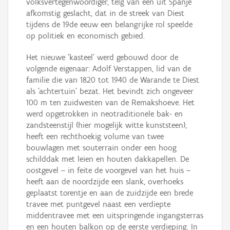
volksvertegenwoordiger, telg van een uit Spanje
afkomstig geslacht, dat in de streek van Diest
tijdens de 19de eeuw een belangrijke rol speelde
op politiek en economisch gebied.
Het nieuwe 'kasteel' werd gebouwd door de
volgende eigenaar: Adolf Verstappen, lid van de
familie die van 1820 tot 1940 de Warande te Diest
als 'achtertuin' bezat. Het bevindt zich ongeveer
100 m ten zuidwesten van de Remakshoeve. Het
werd opgetrokken in neotraditionele bak- en
zandsteenstijl (hier mogelijk witte kunststeen),
heeft een rechthoekig volume van twee
bouwlagen met souterrain onder een hoog
schilddak met leien en houten dakkapellen. De
oostgevel – in feite de voorgevel van het huis –
heeft aan de noordzijde een slank, overhoeks
geplaatst torentje en aan de zuidzijde een brede
travee met puntgevel naast een verdiepte
middentravee met een uitspringende ingangsterras
en een houten balkon op de eerste verdieping. In