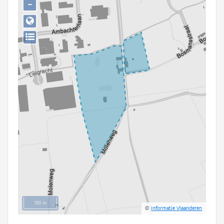
−
Persoon of collectief
Downloads
Hergebruik
Aanmelden
100 m
©
Informatie Vlaanderen