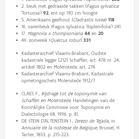
2. beuk met gedraaide takken (
Fagus sylvatica
'Tortuosa')
92
, ent op 190 cm hoogte
5. Amerikaans geelhout (
Cladrastis lutea
)
118
16. varenbeuk (Fagus sylvatica 'Asplenifolia') 241
17.
Magnolia x thompsoniana
44
en
20
49. zomereik (
Quercus robur
)
331
Kadasterarchief Vlaams-Brabant, Oudste
kadastrale legger [212] Schaffen, art. 478 nr. 24,
artikel 1802 en Molenstede, art. 274.
Kadasterarchief Vlaams-Brabant, Kadastrale
opmetingsschets Molenstede 1912/7.
CLAES F.,
Bijdrage tot de toponymie van
Schaffen en Molenstede,
Handelingen van de
Koninklijke Commissie voor Toponymie en
Dialectologie 68, 1996, p. 81.
DE STEIN D'ALTENSTEIN I.,
Zerezo de Tejada,
in
Annuaire de la noblesse de Belgique,
Brussel, H.
Tarlier, 1853, p. 215-223.