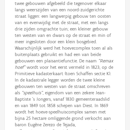
twee gebouwen afgebeeld die tegenover elkaar
langs weerszijden van een noord-zuidgerichte
straat liggen: een langwerpig gebouw ten oosten
van en evenwijdig met de straat, met een langs
drie zijden omgrachte tuin; een kleiner gebouw
ten westen van en dwars op de straat en min of
meer ingesloten door een klein bosgebied.
Waarschijnlijk werd het hoevecomplex toen al als
buitenplaats gebruikt en had een van beide
gebouwen een plaisantiefunctie. De naam
"Remax
hoef"
wordt voor het eerst vermeld in 1823, op de
Primitieve kadasterkaart (toen Schaffen sectie K).
In de kadastrale legger worden de twee kleine
gebouwen ten westen van de straat omschreven
als
"speelhuis"
, eigendom van een zekere Jean-
Baptiste 's Jongers, vanaf 1830 gemeenteraadslid
en van 1849 tot 1858 schepen van Diest. In 1869
wordt het hoeve-speelhuiscomplex samen met
bijna 25 hectare omliggende grond verkocht aan
baron Eugène Zerezo de Tejada,