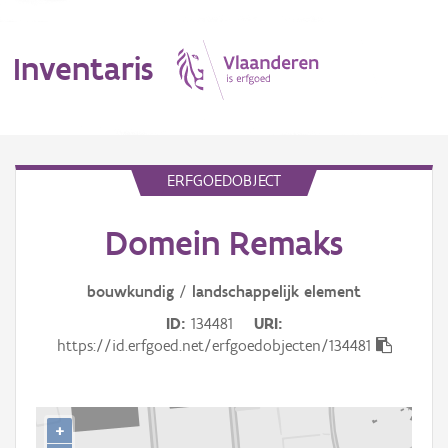
Inventaris
MENU
ERFGOEDOBJECT
Domein Remaks
Erfgoedobject
Aanduidingsobject
bouwkundig
/
landschappelijk
element
ID
134481
URI
Waarneming
https://id.erfgoed.net/erfgoedobjecten/134481
Thema
Gebeurtenis
+