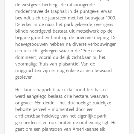
de westgevel herbergt de uitspringende
middentravee de traphal; in de puntgevel ervan
bevindt zich de jaarsteen met het bouwjaar 1909.
De erker in de naar het park gekeerde, overigens
blinde noordgevel bestaat uit metselwerk op de
begane grond en hout op de bovenverdieping. De
hoevegebouwen hebben na diverse verbouwingen
een uitzicht gekregen waarin de 19de eeuw
domineert, vooral duidelijk zichtbaar bij het
voormalige 'huis van plaisantie'. Van de
ringgrachten zijn er nog enkele armen bewaard
gebleven.
Het landschappelijk park dat rond het kasteel
werd aangelegd beslaat drie hectare, waarvan
ongeveer één derde – het driehoekige zuidelijke
beboste perceel – momenteel door een
erfdienstbaarheidweg van het eigenlijke park
gescheiden is en ook buiten de omheining ligt. Het
gaat om een plantsoen van Amerikaanse eik