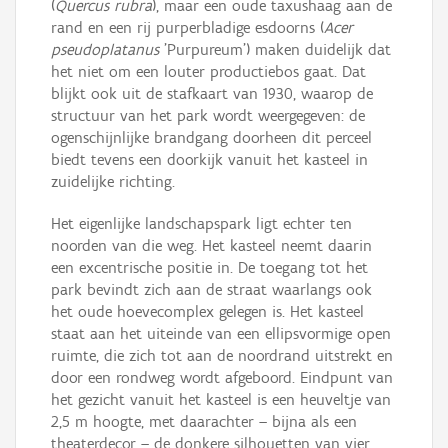
(
Quercus rubra
), maar een oude taxushaag aan de
rand en een rij purperbladige esdoorns (
Acer
pseudoplatanus
'Purpu­reum') maken duidelijk dat
het niet om een louter productiebos gaat. Dat
blijkt ook uit de stafkaart van 1930, waarop de
structuur van het park wordt weergegeven: de
ogenschijnlijke brandgang doorheen dit perceel
biedt tevens een doorkijk vanuit het kasteel in
zuidelijke richting.
Het eigenlijke landschapspark ligt echter ten
noorden van die weg. Het kasteel neemt daarin
een excentrische positie in. De toegang tot het
park bevindt zich aan de straat waarlangs ook
het oude hoevecomplex gelegen is. Het kasteel
staat aan het uiteinde van een ellipsvormige open
ruimte, die zich tot aan de noordrand uitstrekt en
door een rondweg wordt afgeboord. Eindpunt van
het gezicht vanuit het kasteel is een heuveltje van
2,5 m hoogte, met daarachter – bijna als een
theaterdecor – de donkere silhouetten van vier