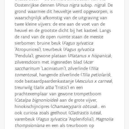
Oostenrijkse dennen (
Pinus nigra
subsp.
nigra
). De
grond waarmee dit heuveltje werd opgeworpen, is
waarschijnlijk afkomstig van de uitgraving van
twee kleine vijvers: de ene aan de voet van de
heuvel en de grootste dicht bij het kasteel. Langs
de rand van de open ruimte staan de meeste
sierbomen: bruine beuk (
Fagus sylvatica
'Atropunicea'), treurbeuk (
Fagus sylvatica
'Pendula'), gewone plataan (
Platanus x hispanica
),
zilveresdoorn met ingesneden blad (
Acer
saccharinum
'Laciniatum'), zilverlinde (
Tilia
tomentosa
), hangende zilverlinde (
Tilia petiolaris
),
rode bastaardpaardenkastanje (
Aesculus x carnea
),
treurwilg (
Salix alba
'Tristis') en een
prachtexemplaar van gewone trompetboom
(
Catalpa bignonioides
) aan de grote vijver,
hinokischijncipres (
Chamaecyparis obtusa
)... en
ook curiosa zoals geelhout (
Cladrastis lutea
),
varenbeuk (
Fagus sylvatica
'Asplenifolia'),
Magnolia
thompsioniana
en een als treurboom op