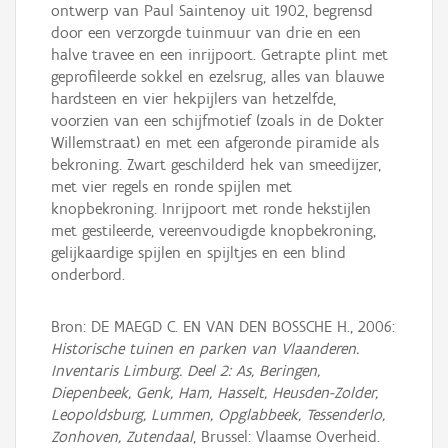
ontwerp van Paul Saintenoy uit 1902, begrensd
door een verzorgde tuinmuur van drie en een
halve travee en een in­rij­poort. Getrapte plint met
geprofileerde sokkel en ezelsrug, alles van blauwe
hardsteen en vier hekpijlers van hetzelfde,
voorzien van een schijfmotief (zoals in de Dokter
Willem­straat) en met een afgeronde piramide als
bekroning. Zwart­ geschilderd hek van smeedijzer,
met vier regels en ronde spijlen met
knopbekroning. Inrijpoort met ronde hekstijlen
met gestileerde, vereenvoudigde knopbekroning,
gelijkaardige spijlen en spijltjes en een blind
onderbord.
Bron: DE MAEGD C. EN VAN DEN BOSSCHE H., 2006:
Historische tuinen en parken van Vlaanderen.
Inventaris Limburg. Deel 2: As, Beringen,
Diepenbeek, Genk, Ham, Hasselt, Heusden-Zolder,
Leopoldsburg, Lummen, Opglabbeek, Tessenderlo,
Zonhoven, Zutendaal
, Brussel: Vlaamse Overheid.