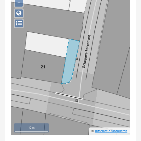
−
Persoon of collectief
Downloads
Hergebruik
Aanmelden
10 m
©
Informatie Vlaanderen