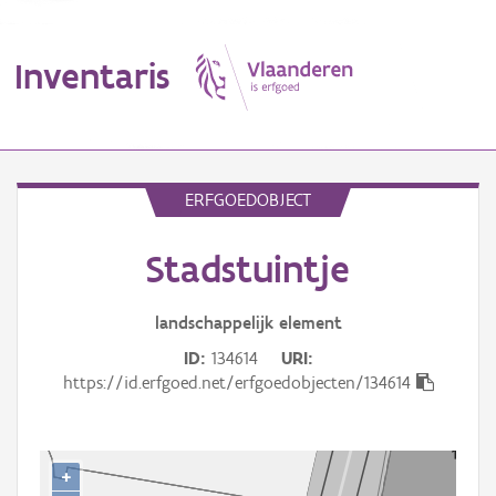
Inventaris
MENU
ERFGOEDOBJECT
Stadstuintje
Erfgoedobject
Aanduidingsobject
landschappelijk
element
ID
134614
URI
Waarneming
https://id.erfgoed.net/erfgoedobjecten/134614
Thema
Gebeurtenis
+