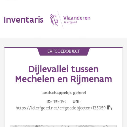
Inventaris
MENU
ERFGOEDOBJECT
Dijlevallei tussen
Erfgoedobject
Mechelen en Rijmenam
Aanduidingsobject
landschappelijk
geheel
Waarneming
ID
135059
URI
Thema
https://id.erfgoed.net/erfgoedobjecten/135059
Gebeurtenis