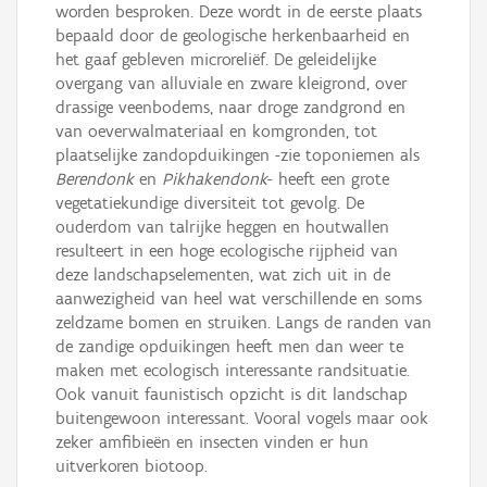
worden besproken. Deze wordt in de eerste plaats
bepaald door de geologische herkenbaarheid en
het gaaf gebleven microreliëf. De geleidelijke
overgang van alluviale en zware kleigrond, over
drassige veenbodems, naar droge zandgrond en
van oeverwalmateriaal en komgronden, tot
plaatselijke zandopduikingen -zie toponiemen als
Berendonk
en
Pikhakendonk
- heeft een grote
vegetatiekundige diversiteit tot gevolg. De
ouderdom van talrijke heggen en houtwallen
resulteert in een hoge ecologische rijpheid van
deze landschapselementen, wat zich uit in de
aanwezigheid van heel wat verschillende en soms
zeldzame bomen en struiken. Langs de randen van
de zandige opduikingen heeft men dan weer te
maken met ecologisch interessante randsituatie.
Ook vanuit faunistisch opzicht is dit landschap
buitengewoon interessant. Vooral vogels maar ook
zeker amfibieën en insecten vinden er hun
uitverkoren biotoop.