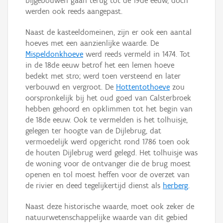
bijgebouwen gaan terug tot de 19de eeuw, doch
werden ook reeds aangepast.
Naast de kasteeldomeinen, zijn er ook een aantal
hoeves met een aanzienlijke waarde. De
Mispeldonkhoeve
werd reeds vermeld in 1474. Tot
in de 18de eeuw betrof het een lemen hoeve
bedekt met stro; werd toen versteend en later
verbouwd en vergroot. De
Hottentothoeve
zou
oorspronkelijk bij het oud goed van Calsterbroek
hebben gehoord en opklimmen tot het begin van
de 18de eeuw. Ook te vermelden is het tolhuisje,
gelegen ter hoogte van de Dijlebrug, dat
vermoedelijk werd opgericht rond 1786 toen ook
de houten Dijlebrug werd gelegd. Het tolhuisje was
de woning voor de ontvanger die de brug moest
openen en tol moest heffen voor de overzet van
de rivier en deed tegelijkertijd dienst als
herberg
.
Naast deze historische waarde, moet ook zeker de
natuurwetenschappelijke waarde van dit gebied