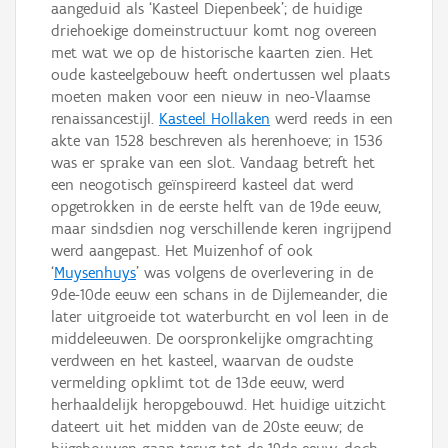
aangeduid als ‘Kasteel Diepenbeek’; de huidige
driehoekige domeinstructuur komt nog overeen
met wat we op de historische kaarten zien. Het
oude kasteelgebouw heeft ondertussen wel plaats
moeten maken voor een nieuw in neo-Vlaamse
renaissancestijl.
Kasteel Hollaken
werd reeds in een
akte van 1528 beschreven als herenhoeve; in 1536
was er sprake van een slot. Vandaag betreft het
een neogotisch geïnspireerd kasteel dat werd
opgetrokken in de eerste helft van de 19de eeuw,
maar sindsdien nog verschillende keren ingrijpend
werd aangepast. Het Muizenhof of ook
‘
Muysenhuys
’ was volgens de overlevering in de
9de-10de eeuw een schans in de Dijlemeander, die
later uitgroeide tot waterburcht en vol leen in de
middeleeuwen. De oorspronkelijke omgrachting
verdween en het kasteel, waarvan de oudste
vermelding opklimt tot de 13de eeuw, werd
herhaaldelijk heropgebouwd. Het huidige uitzicht
dateert uit het midden van de 20ste eeuw; de