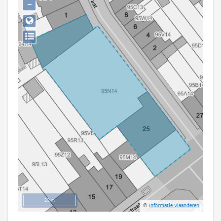
−
Persoon of collectief
Downloads
Hergebruik
Aanmelden
20 m
©
Informatie Vlaanderen