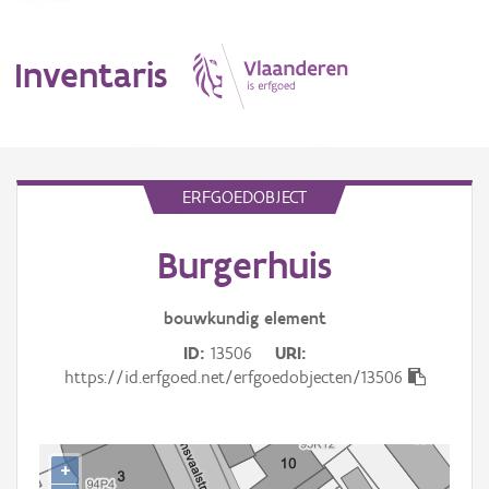
Inventaris
MENU
ERFGOEDOBJECT
Burgerhuis
Erfgoedobject
Aanduidingsobject
bouwkundig
element
ID
13506
URI
Waarneming
https://id.erfgoed.net/erfgoedobjecten/13506
Thema
Gebeurtenis
+