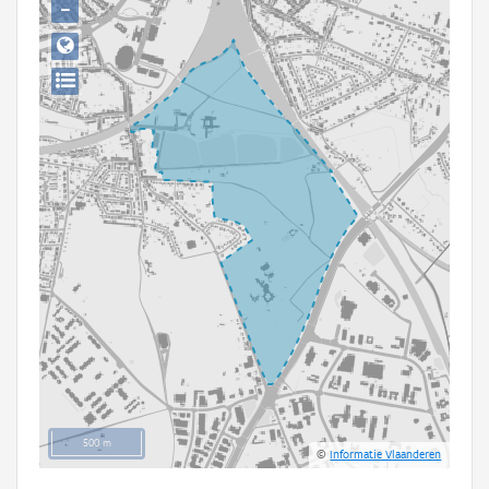
−
Persoon of collectief
Downloads
Hergebruik
Aanmelden
500 m
©
Informatie Vlaanderen