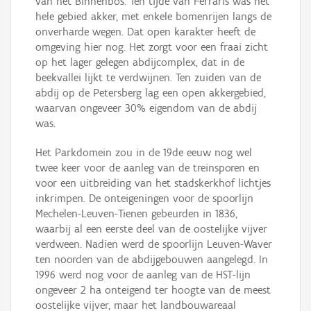
van het Binnenbos. Ten tijde van Ferraris was het
hele gebied akker, met enkele bomenrijen langs de
onverharde wegen. Dat open karakter heeft de
omgeving hier nog. Het zorgt voor een fraai zicht
op het lager gelegen abdijcomplex, dat in de
beekvallei lijkt te verdwijnen. Ten zuiden van de
abdij op de Petersberg lag een open akkergebied,
waarvan ongeveer 30% eigendom van de abdij
was.
Het Parkdomein zou in de 19de eeuw nog wel
twee keer voor de aanleg van de treinsporen en
voor een uitbreiding van het stadskerkhof lichtjes
inkrimpen. De onteigeningen voor de spoorlijn
Mechelen-Leuven-Tienen gebeurden in 1836,
waarbij al een eerste deel van de oostelijke vijver
verdween. Nadien werd de spoorlijn Leuven-Waver
ten noorden van de abdijgebouwen aangelegd. In
1996 werd nog voor de aanleg van de HST-lijn
ongeveer 2 ha onteigend ter hoogte van de meest
oostelijke vijver, maar het landbouwareaal