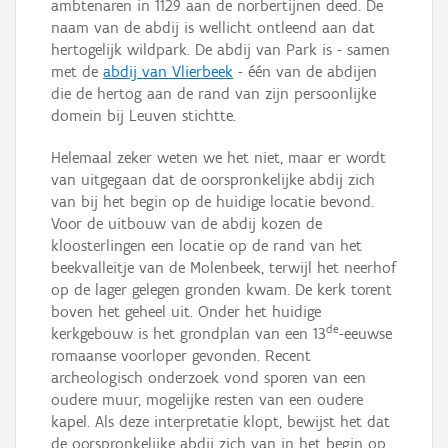
ambtenaren in 1129 aan de norbertijnen deed. De
naam van de abdij is wellicht ontleend aan dat
hertogelijk wildpark. De abdij van Park is - samen
met de
abdij van Vlierbeek
- één van de abdijen
die de hertog aan de rand van zijn persoonlijke
domein bij Leuven stichtte.
Helemaal zeker weten we het niet, maar er wordt
van uitgegaan dat de oorspronkelijke abdij zich
van bij het begin op de huidige locatie bevond.
Voor de uitbouw van de abdij kozen de
kloosterlingen een locatie op de rand van het
beekvalleitje van de Molenbeek, terwijl het neerhof
op de lager gelegen gronden kwam. De kerk torent
boven het geheel uit. Onder het huidige
de
kerkgebouw is het grondplan van een 13
-eeuwse
romaanse voorloper gevonden. Recent
archeologisch onderzoek vond sporen van een
oudere muur, mogelijke resten van een oudere
kapel. Als deze interpretatie klopt, bewijst het dat
de oorspronkelijke abdij zich van in het begin op