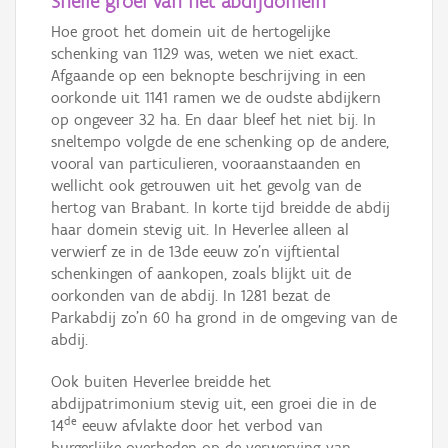
Snelle groei van het abdijdomein
Hoe groot het domein uit de hertogelijke
schenking van 1129 was, weten we niet exact.
Afgaande op een beknopte beschrijving in een
oorkonde uit 1141 ramen we de oudste abdijkern
op ongeveer 32 ha. En daar bleef het niet bij. In
sneltempo volgde de ene schenking op de andere,
vooral van particulieren, vooraanstaanden en
wellicht ook getrouwen uit het gevolg van de
hertog van Brabant. In korte tijd breidde de abdij
haar domein stevig uit. In Heverlee alleen al
verwierf ze in de 13de eeuw zo’n vijftiental
schenkingen of aankopen, zoals blijkt uit de
oorkonden van de abdij. In 1281 bezat de
Parkabdij zo’n 60 ha grond in de omgeving van de
abdij.
Ook buiten Heverlee breidde het
abdijpatrimonium stevig uit, een groei die in de
de
14
eeuw afvlakte door het verbod van
burgerlijke overheden op de verwerving van