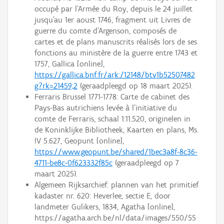
occupé par l'Armée du Roy, depuis le 24 juillet
jusqu'au 1er aoust 1746, fragment uit Livres de
guerre du comte d'Argenson, composés de
cartes et de plans manuscrits réalisés lors de ses
fonctions au ministère de la guerre entre 1743 et
1757, Gallica [online],
https://gallica.bnf.fr/ark:/12148/btv1b52507482
g?rk=21459;2
(geraadpleegd op 18 maart 2025).
Ferraris Brussel 1771-1778: Carte de cabinet des
Pays-Bas autrichiens levée à l'initiative du
comte de Ferraris, schaal 1:11.520, originelen in
de Koninklijke Bibliotheek, Kaarten en plans, Ms.
IV 5.627, Geopunt [online],
https://www.geopunt.be/shared/1bec3a8f-8c36-
4711-be8c-0f623332f85c
(geraadpleegd op 7
maart 2025).
Algemeen Rijksarchief: plannen van het primitief
kadaster nr. 620: Heverlee, sectie E, door
landmeter Gulikers, 1834, Agatha [online],
https://agatha.arch.be/nl/data/images/550/55