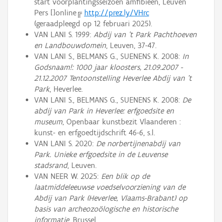
start voorplantingsseizoen amfibieën, Leuven
Pers []online╔
http://prez.ly/VHrc
(geraadpleegd op 12 februari 2025).
VAN LANI S. 1999:
Abdij van 't Park Pachthoeven
en Landbouwdomein
, Leuven, 37-47.
VAN LANI S., BELMANS G., SUENENS K. 2008:
In
Godsnaam!: 1000 jaar kloosters, 21.09.2007 -
21.12.2007 Tentoonstelling Heverlee Abdij van 't
Park
, Heverlee.
VAN LANI S., BELMANS G., SUENENS K. 2008:
De
abdij van Park in Heverlee: erfgoedsite en
museum
, Openbaar kunstbezit Vlaanderen :
kunst- en erfgoedtijdschrift 46-6, s.l.
VAN LANI S. 2020:
De norbertijnenabdij van
Park. Unieke erfgoedsite in de Leuvense
stadsrand
, Leuven.
VAN NEER W. 2025:
Een blik op de
laatmiddeleeuwse voedselvoorziening van de
Abdij van Park (Heverlee, Vlaams-Brabant) op
basis van archeozoölogische en historische
informatie
, Brussel.