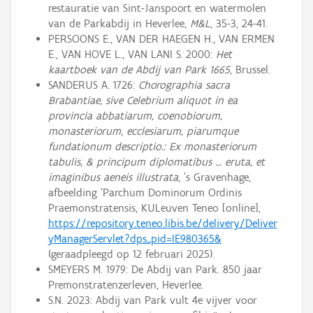
restauratie van Sint-Janspoort en watermolen
van de Parkabdij in Heverlee,
M&L
, 35-3, 24-41.
PERSOONS E., VAN DER HAEGEN H., VAN ERMEN
E., VAN HOVE L., VAN LANI S. 2000:
Het
kaartboek van de Abdij van Park 1665
, Brussel.
SANDERUS A. 1726:
Chorographia sacra
Brabantiae, sive Celebrium aliquot in ea
provincia abbatiarum, coenobiorum,
monasteriorum, ecclesiarum, piarumque
fundationum descriptio.: Ex monasteriorum
tabulis, & principum diplomatibus ... eruta, et
imaginibus aeneis illustrata
, 's Gravenhage,
afbeelding ‘Parchum Dominorum Ordinis
Praemonstratensis, KULeuven Teneo [online],
https://repository.teneo.libis.be/delivery/Deliver
yManagerServlet?dps_pid=IE980365&
(geraadpleegd op 12 februari 2025).
SMEYERS M. 1979: De Abdij van Park. 850 jaar
Premonstratenzerleven, Heverlee.
S.N. 2023: Abdij van Park vult 4e vijver voor