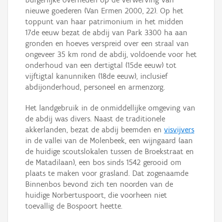
nieuwe goederen (Van Ermen 2000, 22). Op het
toppunt van haar patrimonium in het midden
17de eeuw bezat de abdij van Park 3300 ha aan
gronden en hoeves verspreid over een straal van
ongeveer 35 km rond de abdij, voldoende voor het
onderhoud van een dertigtal (15de eeuw) tot
vijftigtal kanunniken (18de eeuw), inclusief
abdijonderhoud, personeel en armenzorg.
Het landgebruik in de onmiddellijke omgeving van
de abdij was divers. Naast de traditionele
akkerlanden, bezat de abdij beemden en
visvijvers
in de vallei van de Molenbeek, een wijngaard (aan
de huidige scoutslokalen tussen de Broekstraat en
de Matadilaan), een bos sinds 1542 gerooid om
plaats te maken voor grasland. Dat zogenaamde
Binnenbos bevond zich ten noorden van de
huidige Norbertuspoort, die voorheen niet
toevallig de Bospoort heette.