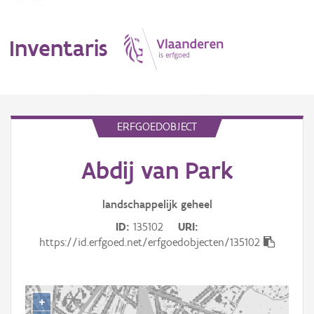
Inventaris
MENU
ERFGOEDOBJECT
Abdij van Park
Erfgoedobject
Aanduidingsobject
landschappelijk
geheel
ID
135102
URI
Waarneming
https://id.erfgoed.net/erfgoedobjecten/135102
Thema
Gebeurtenis
+