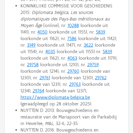
KONINKLIJKE COMMISSIE VOOR GESCHIEDENIS
2015:
Diplomata belgica, Les sources
diplomatiques des Pays-Bas méridionaux au
Moyen Âge
[online], nr.
10288
(oorkonde uit
1141), nr.
4050
(oorkonde uit 1155), nr.
5839
(oorkonde uit 1162), nr.
7586
(oorkonde uit 1142),
nr.
3149
(oorkonde uit 1147), nr.
3622
(oorkonde
uit 1154), nr.
4035
(oorkonde uit 1155) nr.
5839
(oorkonde uit 1162), nr.
4063
(oorkonde uit 1179),
nr.
29758
(oorkonde uit 1210), nr.
29759
(oorkonde uit 1214), nr.
29760
(oorkonde van
1230), nr.
29761
(oorkonde van 1230),
29762
(oorkonde van 1231), nr.
29763
(oorkonde uit
1234),
29764
(oorkonde van 1237),
https://www.diplomata-belgica.be
(geraadpleegd op 28 oktober 2025).
NUYTTEN D. 2013: Bouwgeschiedenis en
restauratie van de Mariapoort van de Parkabdij
in Heverlee,
M&L
, 32-6, 22-35.
NUYTTEN D. 2016: Bouwgeschiedenis en