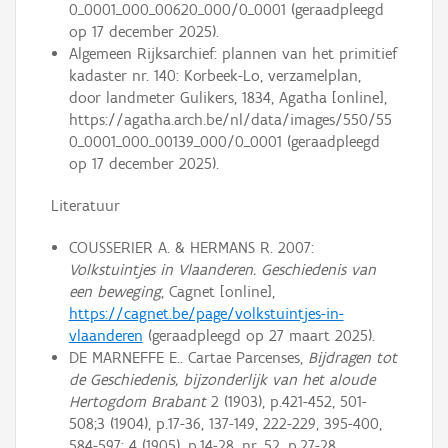
0_0001_000_00620_000/0_0001 (geraadpleegd
op 17 december 2025).
Algemeen Rijksarchief: plannen van het primitief
kadaster nr. 140: Korbeek-Lo, verzamelplan,
door landmeter Gulikers, 1834, Agatha [online],
https://agatha.arch.be/nl/data/images/550/55
0_0001_000_00139_000/0_0001 (geraadpleegd
op 17 december 2025).
Literatuur
COUSSERIER A. & HERMANS R. 2007:
Volkstuintjes in Vlaanderen. Geschiedenis van
een beweging
, Cagnet [online],
https://cagnet.be/page/volkstuintjes-in-
vlaanderen
(geraadpleegd op 27 maart 2025).
DE MARNEFFE E.. Cartae Parcenses,
Bijdragen tot
de Geschiedenis, bijzonderlijk van het aloude
Hertogdom Brabant
2 (1903), p.421-452, 501-
508;3 (1904), p.17-36, 137-149, 222-229, 395-400,
584-597; 4 (1905), p.14-28, nr. 52, p.27-28,