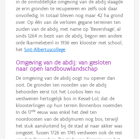
in de onmiddellijke omgeving van de abdij slaagde
ze erin gronden te recupereren en zelfs ook daar
onvolledig. In totaal bleven nog maar 42 ha grond
over. Op één van de verloren gegane terreinen ten
zuiden van de abdij, met name op ‘Bevershage’, al
sinds 1264 in bezit van de abdij, begon een andere
orde (karmelieten) in 1936 een klooster met school,
het
Sint-Albertuscollege
.
Omgeving van de abdij: van gesloten
naar open landbouwlandschap
De omgeving van de abdij oogt nu opener dan
ooit. De gronden ten noorden van de abdij
behoorden eerst tot het Loobos (een nu
verdwenen hertogelijk bos in Kessel-Lo), dat de
kloosterlingen op hun terrein Binnenbos noemden.
de
In de 17
eeuw was enkel het deel ten
noordoosten van de abdijmuren nog bos, terwijl
het stuk aansluitend bij de stad al naar akker was
omgezet. Tussen 1726 en 1745 verdween ook de rest