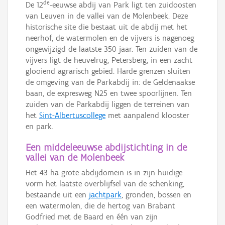
de
De 12
-eeuwse abdij van Park ligt ten zuidoosten
van Leuven in de vallei van de Molenbeek. Deze
historische site die bestaat uit de abdij met het
neerhof, de watermolen en de vijvers is nagenoeg
ongewijzigd de laatste 350 jaar. Ten zuiden van de
vijvers ligt de heuvelrug, Petersberg, in een zacht
glooiend agrarisch gebied. Harde grenzen sluiten
de omgeving van de Parkabdij in: de Geldenaakse
baan, de expresweg N25 en twee spoorlijnen. Ten
zuiden van de Parkabdij liggen de terreinen van
het
Sint-Albertuscollege
met aanpalend klooster
en park.
Een middeleeuwse abdijstichting in de
vallei van de Molenbeek
Het 43 ha grote abdijdomein is in zijn huidige
vorm het laatste overblijfsel van de schenking,
bestaande uit een
jachtpark
, gronden, bossen en
een watermolen, die de hertog van Brabant
Godfried met de Baard en één van zijn