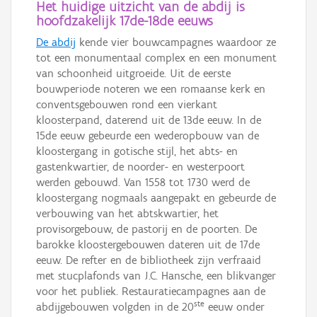
Het huidige uitzicht van de abdij is
hoofdzakelijk 17de-18de eeuws
De abdij
kende vier bouwcampagnes waardoor ze
tot een monumentaal complex en een monument
van schoonheid uitgroeide. Uit de eerste
bouwperiode noteren we een romaanse kerk en
conventsgebouwen rond een vierkant
kloosterpand, daterend uit de 13de eeuw. In de
15de eeuw gebeurde een wederopbouw van de
kloostergang in gotische stijl, het abts- en
gastenkwartier, de noorder- en westerpoort
werden gebouwd. Van 1558 tot 1730 werd de
kloostergang nogmaals aangepakt en gebeurde de
verbouwing van het abtskwartier, het
provisorgebouw, de pastorij en de poorten. De
barokke kloostergebouwen dateren uit de 17de
eeuw. De refter en de bibliotheek zijn verfraaid
met stucplafonds van J.C. Hansche, een blikvanger
voor het publiek. Restauratiecampagnes aan de
ste
abdijgebouwen volgden in de 20
eeuw onder