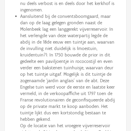
nu deels verbost is en deels door het kerkhof is
ingenomen.
Aansluitend bij de conventsboomgaard, maar
dan op de laag gelegen gronden naast de
Molenbeek lag een langgerekt vijverreservoir. In
het verlengde van deze waterpartij legde de
abdij in de 18de eeuw een tuintje aan, waarvan
de invulling niet duidelijk is (moestuin,
kruidentuin?). In 1750 bouwde de prior in dit
gedeelte een paviljoentje in rococostijl en even
verder een bakstenen tuinhuisje, waarvan deur
op het tuintje uitgaf. Mogelijk is dit tuintje de
zogenaamde ‘jardin anglais’ van de abt. Deze
Engelse tuin werd voor de eerste en laatste keer
vermeld, in de verkoopaffiche uit 1797 toen de
Franse revolutionairen de geconfisqueerde abdij
op de private markt te koop aanboden. Het
tuintje lijkt dus een kortstondig bestaan te
hebben gekend.
Op de locatie van het vroegere vijverreservoir