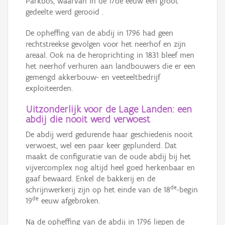
Parkbos, waarvan in de 17de eeuw een groot
gedeelte werd gerooid .
De opheffing van de abdij in 1796 had geen
rechtstreekse gevolgen voor het neerhof en zijn
areaal. Ook na de heroprichting in 1831 bleef men
het neerhof verhuren aan landbouwers die er een
gemengd akkerbouw- en veeteeltbedrijf
exploiteerden.
Uitzonderlijk voor de Lage Landen: een
abdij die nooit werd verwoest
De abdij werd gedurende haar geschiedenis nooit
verwoest, wel een paar keer geplunderd. Dat
maakt de configuratie van de oude abdij bij het
vijvercomplex nog altijd heel goed herkenbaar en
gaaf bewaard. Enkel de bakkerij en de
de
schrijnwerkerij zijn op het einde van de 18
-begin
de
19
eeuw afgebroken.
Na de opheffing van de abdij in 1796 liepen de