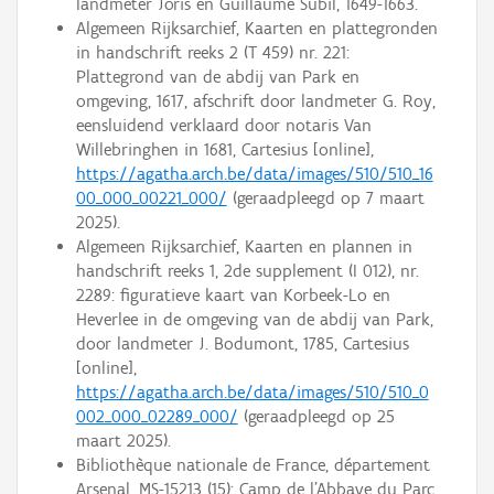
landmeter Joris en Guillaume Subil, 1649-1663.
Algemeen Rijksarchief, Kaarten en plattegronden
in handschrift reeks 2 (T 459) nr. 221:
Plattegrond van de abdij van Park en
omgeving, 1617, afschrift door landmeter G. Roy,
eensluidend verklaard door notaris Van
Willebringhen in 1681, Cartesius [online],
https://agatha.arch.be/data/images/510/510_16
00_000_00221_000/
(geraadpleegd op 7 maart
2025).
Algemeen Rijksarchief, Kaarten en plannen in
handschrift reeks 1, 2de supplement (I 012), nr.
2289: figuratieve kaart van Korbeek-Lo en
Heverlee in de omgeving van de abdij van Park,
door landmeter J. Bodumont, 1785, Cartesius
[online],
https://agatha.arch.be/data/images/510/510_0
002_000_02289_000/
(geraadpleegd op 25
maart 2025).
Bibliothèque nationale de France, département
Arsenal, MS-15213 (15): Camp de l'Abbaye du Parc