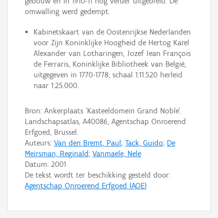
gebouw en in 1910-11 nog verder uitgebreid. De
omwalling werd gedempt.
Kabinetskaart van de Oostenrijkse Nederlanden
voor Zijn Koninklijke Hoogheid de Hertog Karel
Alexander van Lotharingen, Jozef Jean François
de Ferraris, Koninklijke Bibliotheek van België,
uitgegeven in 1770-1778, schaal 1:11.520 herleid
naar 1:25.000.
Bron: Ankerplaats 'Kasteeldomein Grand Noble'.
Landschapsatlas, A40086, Agentschap Onroerend
Erfgoed, Brussel.
Auteurs:
Van den Bremt, Paul
;
Tack, Guido
;
De
Meirsman, Reginald
;
Vanmaele, Nele
Datum:
2001
De tekst wordt ter beschikking gesteld door:
Agentschap Onroerend Erfgoed (AOE)