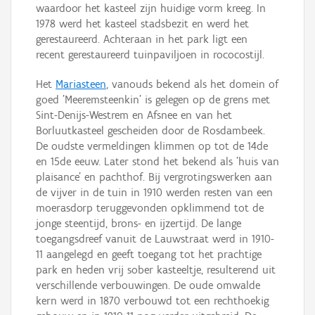
waardoor het kasteel zijn huidige vorm kreeg. In
1978 werd het kasteel stadsbezit en werd het
gerestaureerd. Achteraan in het park ligt een
recent gerestaureerd tuinpaviljoen in rococostijl.
Het
Mariasteen
, vanouds bekend als het domein of
goed 'Meeremsteenkin' is gelegen op de grens met
Sint-Denijs-Westrem en Afsnee en van het
Borluutkasteel gescheiden door de Rosdambeek.
De oudste vermeldingen klimmen op tot de 14de
en 15de eeuw. Later stond het bekend als 'huis van
plaisance' en pachthof. Bij vergrotingswerken aan
de vijver in de tuin in 1910 werden resten van een
moerasdorp teruggevonden opklimmend tot de
jonge steentijd, brons- en ijzertijd. De lange
toegangsdreef vanuit de Lauwstraat werd in 1910-
11 aangelegd en geeft toegang tot het prachtige
park en heden vrij sober kasteeltje, resulterend uit
verschillende verbouwingen. De oude omwalde
kern werd in 1870 verbouwd tot een rechthoekig