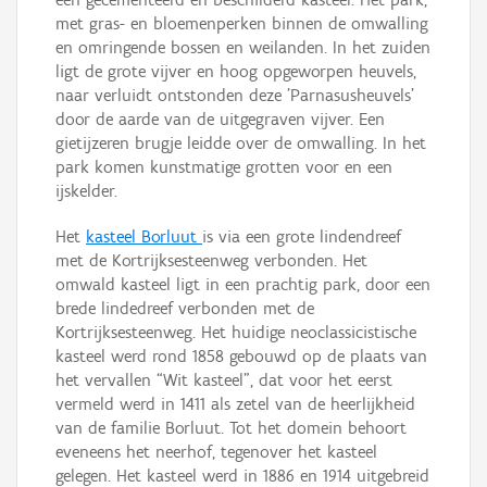
met gras- en bloemenperken binnen de omwalling
en omringende bossen en weilanden. In het zuiden
ligt de grote vijver en hoog opgeworpen heuvels,
naar verluidt ontstonden deze 'Parnasusheuvels'
door de aarde van de uitgegraven vijver. Een
gietijzeren brugje leidde over de omwalling. In het
park komen kunstmatige grotten voor en een
ijskelder.
Het
kasteel Borluut
is via een grote lindendreef
met de Kortrijksesteenweg verbonden. Het
omwald kasteel ligt in een prachtig park, door een
brede lindedreef verbonden met de
Kortrijksesteenweg. Het huidige neoclassicistische
kasteel werd rond 1858 gebouwd op de plaats van
het vervallen “Wit kasteel”, dat voor het eerst
vermeld werd in 1411 als zetel van de heerlijkheid
van de familie Borluut. Tot het domein behoort
eveneens het neerhof, tegenover het kasteel
gelegen. Het kasteel werd in 1886 en 1914 uitgebreid