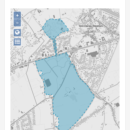
Persoon of collectief
+
Downloads
−
Hergebruik
Aanmelden