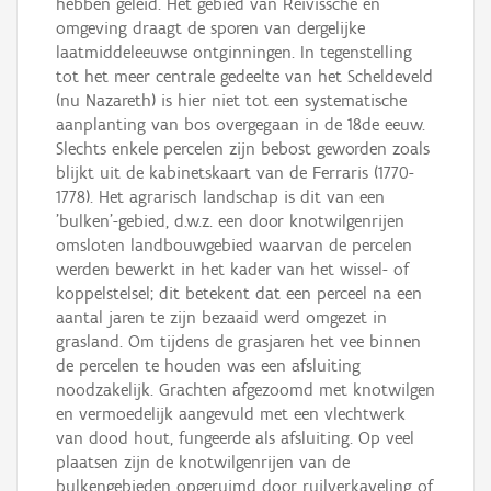
hebben geleid. Het gebied van Reivissche en
omgeving draagt de sporen van dergelijke
laatmiddeleeuwse ontginningen. In tegenstelling
tot het meer centrale gedeelte van het Scheldeveld
(nu Nazareth) is hier niet tot een systematische
aanplanting van bos overgegaan in de 18de eeuw.
Slechts enkele percelen zijn bebost geworden zoals
blijkt uit de kabinetskaart van de Ferraris (1770-
1778). Het agrarisch landschap is dit van een
'bulken'-gebied, d.w.z. een door knotwilgenrijen
omsloten landbouwgebied waarvan de percelen
werden bewerkt in het kader van het wissel- of
koppelstelsel; dit betekent dat een perceel na een
aantal jaren te zijn bezaaid werd omgezet in
grasland. Om tijdens de grasjaren het vee binnen
de percelen te houden was een afsluiting
noodzakelijk. Grachten afgezoomd met knotwilgen
en vermoedelijk aangevuld met een vlechtwerk
van dood hout, fungeerde als afsluiting. Op veel
plaatsen zijn de knotwilgenrijen van de
bulkengebieden opgeruimd door ruilverkaveling of