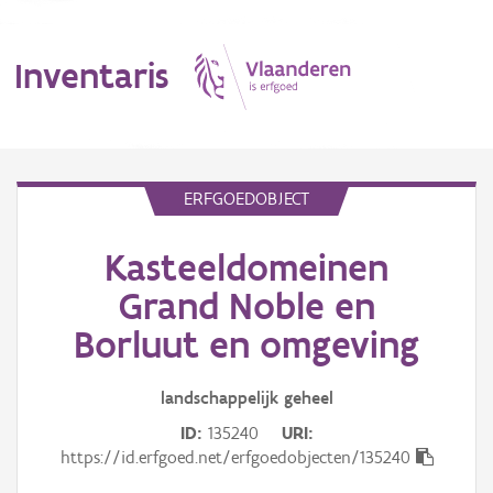
Inventaris
MENU
ERFGOEDOBJECT
Kasteeldomeinen
Erfgoedobject
Grand Noble en
Aanduidingsobject
Borluut en omgeving
Waarneming
landschappelijk
geheel
Thema
ID
135240
URI
https://id.erfgoed.net/erfgoedobjecten/135240
Gebeurtenis