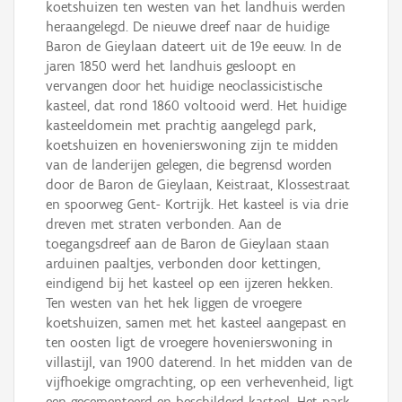
koetshuizen ten westen van het landhuis werden
heraangelegd. De nieuwe dreef naar de huidige
Baron de Gieylaan dateert uit de 19e eeuw. In de
jaren 1850 werd het landhuis gesloopt en
vervangen door het huidige neoclassicistische
kasteel, dat rond 1860 voltooid werd. Het huidige
kasteeldomein met prachtig aangelegd park,
koetshuizen en hovenierswoning zijn te midden
van de landerijen gelegen, die begrensd worden
door de Baron de Gieylaan, Keistraat, Klossestraat
en spoorweg Gent- Kortrijk. Het kasteel is via drie
dreven met straten verbonden. Aan de
toegangsdreef aan de Baron de Gieylaan staan
arduinen paaltjes, verbonden door kettingen,
eindigend bij het kasteel op een ijzeren hekken.
Ten westen van het hek liggen de vroegere
koetshuizen, samen met het kasteel aangepast en
ten oosten ligt de vroegere hovenierswoning in
villastijl, van 1900 daterend. In het midden van de
vijfhoekige omgrachting, op een verhevenheid, ligt
een gecementeerd en beschilderd kasteel. Het park,