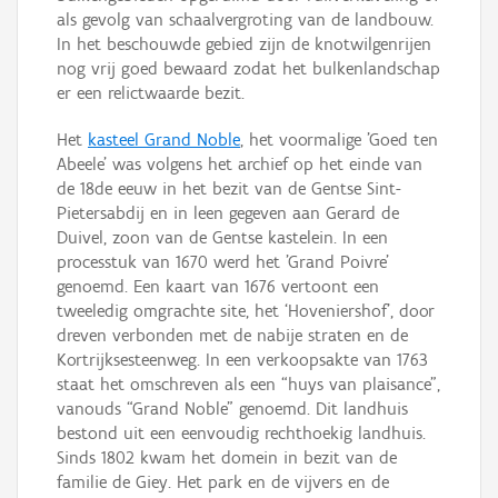
als gevolg van schaalvergroting van de landbouw.
In het beschouwde gebied zijn de knotwilgenrijen
nog vrij goed bewaard zodat het bulkenlandschap
er een relictwaarde bezit.
Het
kasteel Grand Noble
, het voormalige 'Goed ten
Abeele' was volgens het archief op het einde van
de 18de eeuw in het bezit van de Gentse Sint-
Pietersabdij en in leen gegeven aan Gerard de
Duivel, zoon van de Gentse kastelein. In een
processtuk van 1670 werd het 'Grand Poivre'
genoemd. Een kaart van 1676 vertoont een
tweeledig omgrachte site, het ‘Hoveniershof’, door
dreven verbonden met de nabije straten en de
Kortrijksesteenweg. In een verkoopsakte van 1763
staat het omschreven als een “huys van plaisance”,
vanouds “Grand Noble” genoemd. Dit landhuis
bestond uit een eenvoudig rechthoekig landhuis.
Sinds 1802 kwam het domein in bezit van de
familie de Giey. Het park en de vijvers en de