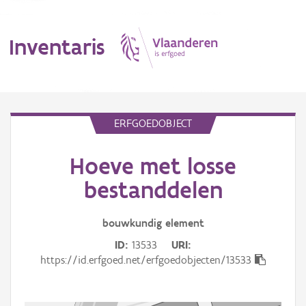
Inventaris
MENU
ERFGOEDOBJECT
Hoeve met losse
Erfgoedobject
bestanddelen
Aanduidingsobject
bouwkundig
element
Waarneming
ID
13533
URI
Thema
https://id.erfgoed.net/erfgoedobjecten/13533
Gebeurtenis