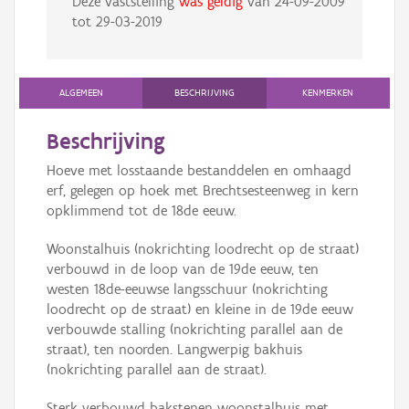
Deze vaststelling
was geldig
van
24-09-2009
tot
29-03-2019
ALGEMEEN
BESCHRIJVING
KENMERKEN
Beschrijving
Hoeve met losstaande bestanddelen en omhaagd
erf, gelegen op hoek met Brechtsesteenweg in kern
opklimmend tot de 18de eeuw.
Woonstalhuis (nokrichting loodrecht op de straat)
verbouwd in de loop van de 19de eeuw, ten
westen 18de-eeuwse langsschuur (nokrichting
loodrecht op de straat) en kleine in de 19de eeuw
verbouwde stalling (nokrichting parallel aan de
straat), ten noorden. Langwerpig bakhuis
(nokrichting parallel aan de straat).
Sterk verbouwd bakstenen woonstalhuis met