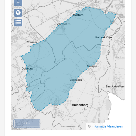
−
Persoon of collectief
Downloads
Hergebruik
Aanmelden
2 km
©
Informatie Vlaanderen