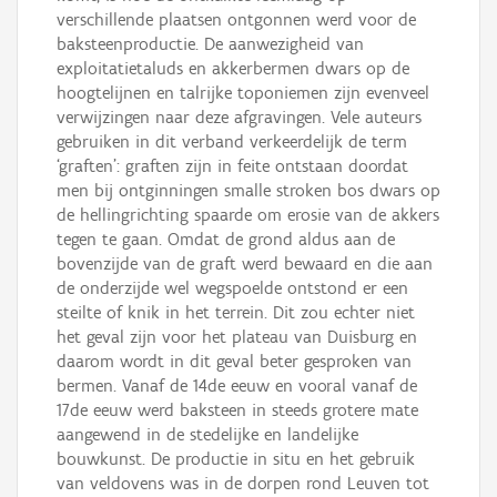
verschillende plaatsen ontgonnen werd voor de
baksteenproductie. De aanwezigheid van
exploitatietaluds en akkerbermen dwars op de
hoogtelijnen en talrijke toponiemen zijn evenveel
verwijzingen naar deze afgravingen. Vele auteurs
gebruiken in dit verband verkeerdelijk de term
‘graften’: graften zijn in feite ontstaan doordat
men bij ontginningen smalle stroken bos dwars op
de hellingrichting spaarde om erosie van de akkers
tegen te gaan. Omdat de grond aldus aan de
bovenzijde van de graft werd bewaard en die aan
de onderzijde wel wegspoelde ontstond er een
steilte of knik in het terrein. Dit zou echter niet
het geval zijn voor het plateau van Duisburg en
daarom wordt in dit geval beter gesproken van
bermen. Vanaf de 14de eeuw en vooral vanaf de
17de eeuw werd baksteen in steeds grotere mate
aangewend in de stedelijke en landelijke
bouwkunst. De productie in situ en het gebruik
van veldovens was in de dorpen rond Leuven tot