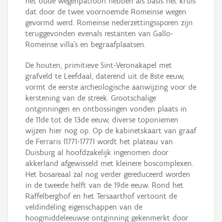
het oude wegenpatroon hebben als basis het kruis
dat door de twee voornoemde Romeinse wegen
gevormd werd. Romeinse nederzettingssporen zijn
teruggevonden evenals restanten van Gallo-
Romeinse villa’s en begraafplaatsen.
De houten, primitieve Sint-Veronakapel met
grafveld te Leefdaal, daterend uit de 8ste eeuw,
vormt de eerste archeologische aanwijzing voor de
kerstening van de streek. Grootschalige
ontginningen en ontbossingen vonden plaats in
de 11de tot de 13de eeuw, diverse toponiemen
wijzen hier nog op. Op de kabinetskaart van graaf
de Ferraris (1771-1777) wordt het plateau van
Duisburg al hoofdzakelijk ingenomen door
akkerland afgewisseld met kleinere boscomplexen.
Het bosareaal zal nog verder gereduceerd worden
in de tweede helft van de 19de eeuw. Rond het
Raffelberghof en het Tersaarthof vertoont de
veldindeling eigenschappen van de
hoogmiddeleeuwse ontginning gekenmerkt door