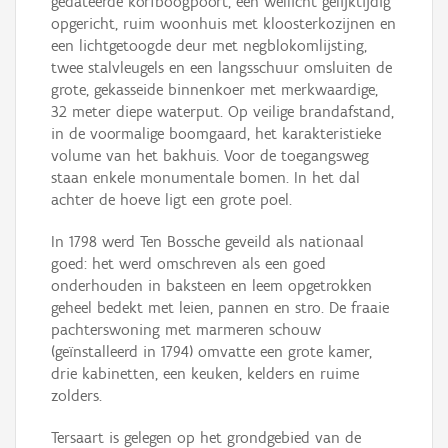
gedateerde korfboogpoort, een wellicht gelijktijdig
opgericht, ruim woonhuis met kloosterkozijnen en
een lichtgetoogde deur met negblokomlijsting,
twee stalvleugels en een langsschuur omsluiten de
grote, gekasseide binnenkoer met merkwaardige,
32 meter diepe waterput. Op veilige brandafstand,
in de voormalige boomgaard, het karakteristieke
volume van het bakhuis. Voor de toegangsweg
staan enkele monumentale bomen. In het dal
achter de hoeve ligt een grote poel.
In 1798 werd Ten Bossche geveild als nationaal
goed: het werd omschreven als een goed
onderhouden in baksteen en leem opgetrokken
geheel bedekt met leien, pannen en stro. De fraaie
pachterswoning met marmeren schouw
(geïnstalleerd in 1794) omvatte een grote kamer,
drie kabinetten, een keuken, kelders en ruime
zolders.
Tersaart is gelegen op het grondgebied van de