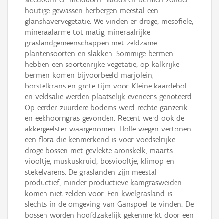
houtige gewassen herbergen meestal een
glanshavervegetatie. We vinden er droge, mesofiele,
mineraalarme tot matig mineraalrijke
graslandgemeenschappen met zeldzame
plantensoorten en slakken. Sommige bermen
hebben een soortenrijke vegetatie, op kalkrijke
bermen komen bijvoorbeeld marjolein,
borstelkrans en grote tijm voor. Kleine kaardebol
en veldsalie werden plaatselijk eveneens genoteerd.
Op eerder zuurdere bodems werd rechte ganzerik
en eekhoorngras gevonden. Recent werd ook de
akkergeelster waargenomen. Holle wegen vertonen
een flora die kenmerkend is voor voedselrijke
droge bossen met gevlekte aronskelk, maarts
viooltje, muskuskruid, bosviooltje, klimop en
stekelvarens. De graslanden zijn meestal
productief, minder productieve kamgrasweiden
komen niet zelden voor. Een kwelgrasland is
slechts in de omgeving van Ganspoel te vinden. De
bossen worden hoofdzakelijk gekenmerkt door een