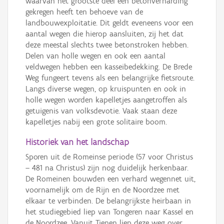
waarvan het grootste deel een betonverharding
gekregen heeft ten behoeve van de
landbouwexploitatie. Dit geldt eveneens voor een
aantal wegen die hierop aansluiten, zij het dat
deze meestal slechts twee betonstroken hebben.
Delen van holle wegen en ook een aantal
veldwegen hebben een kasseibedekking. De Brede
Weg fungeert tevens als een belangrijke fietsroute.
Langs diverse wegen, op kruispunten en ook in
holle wegen worden kapelletjes aangetroffen als
getuigenis van volksdevotie. Vaak staan deze
kapelletjes nabij een grote solitaire boom.
Historiek van het landschap
Sporen uit de Romeinse periode (57 voor Christus
– 481 na Christus) zijn nog duidelijk herkenbaar.
De Romeinen bouwden een verhard wegennet uit,
voornamelijk om de Rijn en de Noordzee met
elkaar te verbinden. De belangrijkste heirbaan in
het studiegebied liep van Tongeren naar Kassel en
de Noordzee. Vanuit Tienen liep deze weg over