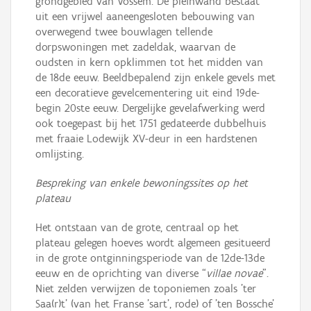
grondgebied van Vossem. De pleinwand bestaat
uit een vrijwel aaneengesloten bebouwing van
overwegend twee bouwlagen tellende
dorpswoningen met zadeldak, waarvan de
oudsten in kern opklimmen tot het midden van
de 18de eeuw. Beeldbepalend zijn enkele gevels met
een decoratieve gevelcementering uit eind 19de-
begin 20ste eeuw. Dergelijke gevelafwerking werd
ook toegepast bij het 1751 gedateerde dubbelhuis
met fraaie Lodewijk XV-deur in een hardstenen
omlijsting.
Bespreking van enkele bewoningssites op het
plateau
Het ontstaan van de grote, centraal op het
plateau gelegen hoeves wordt algemeen gesitueerd
in de grote ontginningsperiode van de 12de-13de
eeuw en de oprichting van diverse “
villae novae
”.
Niet zelden verwijzen de toponiemen zoals 'ter
Saa(r)t' (van het Franse 'sart', rode) of 'ten Bossche'