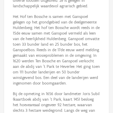
diverse loodsen uitgebreid. Ze is gelegen in
landschappelijk waardevol agrarisch gebied.
Het Hof ten Bossche is samen met Ganspoel
gelegen op het grondgebied van de deelgemeente
Huldenberg. Het hof ten Bossche wordt reeds in de
15de eeuw samen met Ganspoel vermeld als leen
van de heerlijkheid Huldenberg. Ganspoel omvatte
toen 33 bunder land en 25 bunder bos, het
Ganspoelbos. Reeds in de 17de eeuw werd melding
gemaakt van erosieproblemen in de omgeving. In
1620 werden Ten Bossche en Ganspoel verkocht
aan de abdij van ’t Park te Heverlee. Het ging toen
om 111 bunder landerijen en 50 bunder
winstgevend bos. Een deel van de landerijen werd
ingenomen door boomgaarden.
Bij de opmeting in 1656 door landmeter Joris Subil
(kaartboek abdij van ’t Park, kaart 145) besloeg
het hoeveareaal ongeveer 92 hectare, waarvan
slechts 3 hectare weidegrond. Langs de weg van