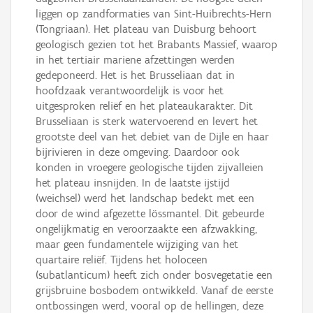
liggen op zandformaties van Sint-Huibrechts-Hern
(Tongriaan). Het plateau van Duisburg behoort
geologisch gezien tot het Brabants Massief, waarop
in het tertiair mariene afzettingen werden
gedeponeerd. Het is het Brusseliaan dat in
hoofdzaak verantwoordelijk is voor het
uitgesproken reliëf en het plateaukarakter. Dit
Brusseliaan is sterk watervoerend en levert het
grootste deel van het debiet van de Dijle en haar
bijrivieren in deze omgeving. Daardoor ook
konden in vroegere geologische tijden zijvalleien
het plateau insnijden. In de laatste ijstijd
(weichsel) werd het landschap bedekt met een
door de wind afgezette lössmantel. Dit gebeurde
ongelijkmatig en veroorzaakte een afzwakking,
maar geen fundamentele wijziging van het
quartaire reliëf. Tijdens het holoceen
(subatlanticum) heeft zich onder bosvegetatie een
grijsbruine bosbodem ontwikkeld. Vanaf de eerste
ontbossingen werd, vooral op de hellingen, deze