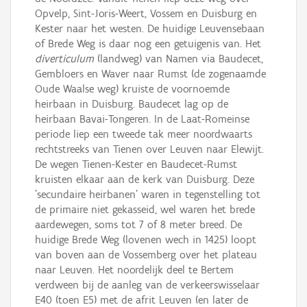
Opvelp, Sint-Joris-Weert, Vossem en Duisburg en
Kester naar het westen. De huidige Leuvensebaan
of Brede Weg is daar nog een getuigenis van. Het
diverticulum
(landweg) van Namen via Baudecet,
Gembloers en Waver naar Rumst (de zogenaamde
Oude Waalse weg) kruiste de voornoemde
heirbaan in Duisburg. Baudecet lag op de
heirbaan Bavai-Tongeren. In de Laat-Romeinse
periode liep een tweede tak meer noordwaarts
rechtstreeks van Tienen over Leuven naar Elewijt.
De wegen Tienen-Kester en Baudecet-Rumst
kruisten elkaar aan de kerk van Duisburg. Deze
'secundaire heirbanen' waren in tegenstelling tot
de primaire niet gekasseid, wel waren het brede
aardewegen, soms tot 7 of 8 meter breed. De
huidige Brede Weg (lovenen wech in 1425) loopt
van boven aan de Vossemberg over het plateau
naar Leuven. Het noordelijk deel te Bertem
verdween bij de aanleg van de verkeerswisselaar
E40 (toen E5) met de afrit Leuven (en later de