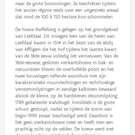
naar de grote bosrooiingen. Ze beschikten tijdens
het ancien régime reeds over een uitgestrekt areaal
dat rond de 100 à 150 hectare kon schommelen.
De hoeve Raffelberg is gelegen op het grondgebied
van Leefdaal. Dit vroegere leen van de heren van
Leefdaal kwam in 1514 in het bezit van de abdij
van Affligem die het hof tijdens het laatste kwart
van de 18de eeuw volledig liet vernieuwen. Van de
18de-eeuwse, gesloten vierkantshoeve in bak- en
natuursteen bleven de overluifelde poort en het
twee bouwlagen tellende woonhuis met zijn
karakteristieke muurvlechtingen en rechthoekige
vensteromlijstingen in zandige kalksteen bewaard
alsook de kleine, op de hardstenen deuromlijsting
1789 gedateerde stalvleugel. Inmiddels is de grote
schuur gesloopt, nadat ze tijdens de storm van
begin 1990 zwaar beschadigd werd. Daardoor is
het geen vierkantshoeve meer en heeft men een
prachtig zicht op de velden. De hoeve werd met