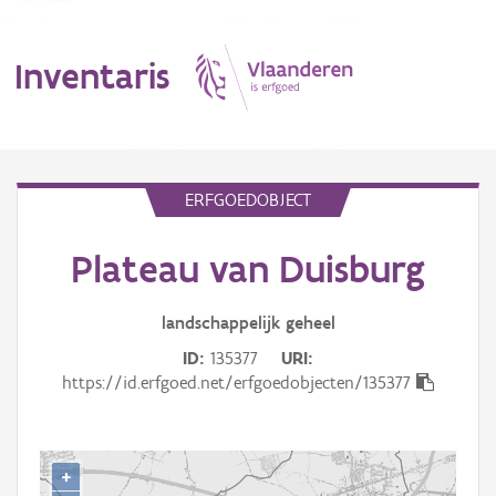
Inventaris
MENU
ERFGOEDOBJECT
Plateau van Duisburg
Erfgoedobject
Aanduidingsobject
landschappelijk
geheel
ID
135377
URI
Waarneming
https://id.erfgoed.net/erfgoedobjecten/135377
Thema
Gebeurtenis
+