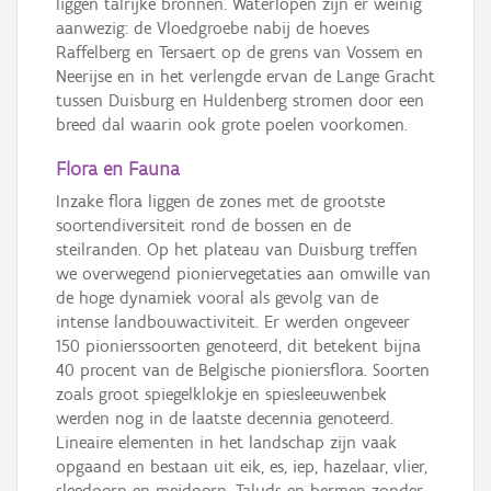
liggen talrijke bronnen. Waterlopen zijn er weinig
aanwezig: de Vloedgroebe nabij de hoeves
Raffelberg en Tersaert op de grens van Vossem en
Neerijse en in het verlengde ervan de Lange Gracht
tussen Duisburg en Huldenberg stromen door een
breed dal waarin ook grote poelen voorkomen.
Flora en Fauna
Inzake flora liggen de zones met de grootste
soortendiversiteit rond de bossen en de
steilranden. Op het plateau van Duisburg treffen
we overwegend pioniervegetaties aan omwille van
de hoge dynamiek vooral als gevolg van de
intense landbouwactiviteit. Er werden ongeveer
150 pionierssoorten genoteerd, dit betekent bijna
40 procent van de Belgische pioniersflora. Soorten
zoals groot spiegelklokje en spiesleeuwenbek
werden nog in de laatste decennia genoteerd.
Lineaire elementen in het landschap zijn vaak
opgaand en bestaan uit eik, es, iep, hazelaar, vlier,
sleedoorn en meidoorn. Taluds en bermen zonder