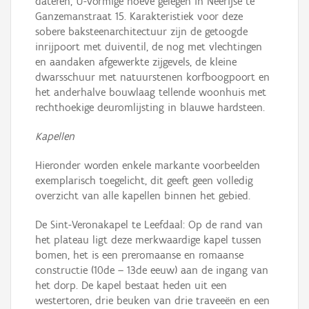
dateren, U-vormige hoeve gelegen in Neerijse te
Ganzemanstraat 15. Karakteristiek voor deze
sobere baksteenarchitectuur zijn de getoogde
inrijpoort met duiventil, de nog met vlechtingen
en aandaken afgewerkte zijgevels, de kleine
dwarsschuur met natuurstenen korfboogpoort en
het anderhalve bouwlaag tellende woonhuis met
rechthoekige deuromlijsting in blauwe hardsteen.
Kapellen
Hieronder worden enkele markante voorbeelden
exemplarisch toegelicht, dit geeft geen volledig
overzicht van alle kapellen binnen het gebied.
De Sint-Veronakapel te Leefdaal: Op de rand van
het plateau ligt deze merkwaardige kapel tussen
bomen, het is een preromaanse en romaanse
constructie (10de – 13de eeuw) aan de ingang van
het dorp. De kapel bestaat heden uit een
westertoren, drie beuken van drie traveeën en een