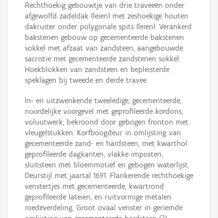
Rechthoekig gebouwtje van drie traveeën onder
afgewolfd zadeldak (leien) met zeshoekige houten
dakruiter onder polygonale spits (leien). Verankerd
bakstenen gebouw op gecementeerde bakstenen
sokkel met afzaat van zandsteen, aangebouwde
sacristie met gecementeerde zandstenen sokkel.
Hoekblokken van zandsteen en bepleisterde
speklagen bij tweede en derde travee.
In- en uitzwenkende tweeledige, gecementeerde,
noordelijke voorgevel met geprofileerde kordons,
voluutwerk, bekroond door gebogen fronton met
vleugelstukken. Korfboogdeur in omlijsting van
gecementeerde zand- en hardsteen, met kwarthol
geprofileerde dagkanten, vlakke imposten,
sluitsteen met bloemmotief en gebogen waterlijst.
Deurstijl met jaartal 1691. Flankerende rechthoekige
venstertjes met gecementeerde, kwartrond
geprofileerde lateien, en ruitvormige metalen
roedeverdeling. Groot ovaal venster in geriemde