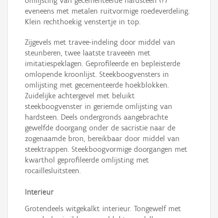
omlijsting van gecementeerde hardsteen (?)
eveneens met metalen ruitvormige roedeverdeling.
Klein rechthoekig venstertje in top.
Zijgevels met travee-indeling door middel van
steunberen, twee laatste traveeën met
imitatiespeklagen. Geprofileerde en bepleisterde
omlopende kroonlijst. Steekboogvensters in
omlijsting met gecementeerde hoekblokken.
Zuidelijke achtergevel met beluikt
steekboogvenster in geriemde omlijsting van
hardsteen. Deels ondergronds aangebrachte
gewelfde doorgang onder de sacristie naar de
zogenaamde bron, bereikbaar door middel van
steektrappen. Steekboogvormige doorgangen met
kwarthol geprofileerde omlijsting met
rocaillesluitsteen.
Interieur
Grotendeels witgekalkt interieur. Tongewelf met