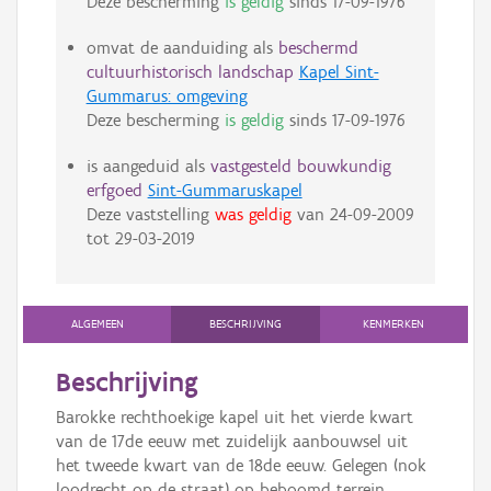
Deze bescherming
is geldig
sinds
17-09-1976
omvat de aanduiding als
beschermd
cultuurhistorisch landschap
Kapel Sint-
Gummarus: omgeving
Deze bescherming
is geldig
sinds
17-09-1976
is aangeduid als
vastgesteld bouwkundig
erfgoed
Sint-Gummaruskapel
Deze vaststelling
was geldig
van
24-09-2009
tot
29-03-2019
ALGEMEEN
BESCHRIJVING
KENMERKEN
Beschrijving
Barokke rechthoekige kapel uit het vierde kwart
van de 17de eeuw met zuidelijk aanbouwsel uit
het tweede kwart van de 18de eeuw. Gelegen (nok
loodrecht op de straat) op beboomd terrein