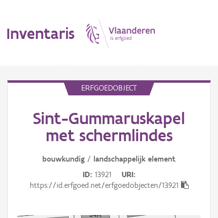
Inventaris
MENU
ERFGOEDOBJECT
Sint-Gummaruskapel
Erfgoedobject
met schermlindes
Aanduidingsobject
bouwkundig
/
landschappelijk
element
Waarneming
ID
13921
URI
Thema
https://id.erfgoed.net/erfgoedobjecten/13921
Gebeurtenis