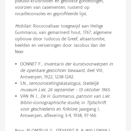
pseudo-kruisribben en geblokte gordelbogen,
voorzien van casementen, rustend op
rocailleconsoles en geprofileerde lijst.
Mobilair.
Rococoaltaar toegewijd aan Heilige
Gummarus, van gemarmerd hout, 1767; algemene
opbouw door Judocus de Greef, altaartombe,
beelden en versieringen door Jacobus Van der
Neer.
DONNET F.,
Inventaris der kunstvoorwerpen in
de openbare gestichten bewaard,
deel VIII,
Antwerpen, 1922, 1238-1242.
S.N.,
tentoonstellingskatalogus, Stedelijk
museum Lier, 26 september - 13 oktober 1965.
VAN IN J.,
De H. Gummarus, patroon van Lier.
Biblio-iconographische studie,
in
Tijdschrift
voor geschiedenis en folklore,
jaargang I,
Antwerpen, aflevering 3-4, 1938, 97-166.
Bron: PLOMTEUX G., STEYAERT R. & WYLLEMAN L.