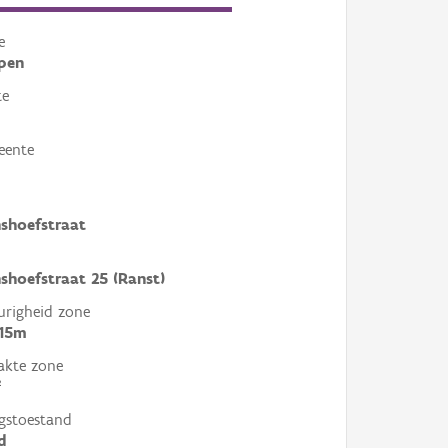
e
pen
te
eente
m
shoefstraat
shoefstraat 25 (Ranst)
righeid zone
 15m
akte zone
²
gstoestand
d