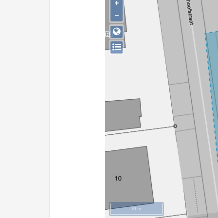
+
−
10 m