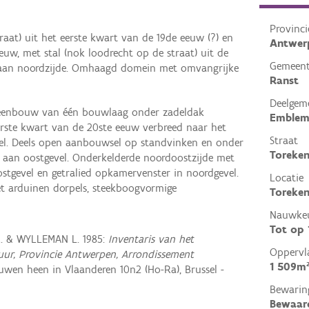
Provinci
raat) uit het eerste kwart van de 19de eeuw (?) en
Antwer
euw, met stal (nok loodrecht op de straat) uit de
Gemeen
w aan noordzijde. Omhaagd domein met omvangrijke
Ranst
Deelgem
teenbouw van één bouwlaag onder zadeldak
Emble
erste kwart van de 20ste eeuw verbreed naar het
Straat
el. Deels open aanbouwsel op standvinken en onder
Toreken
 aan oostgevel. Onderkelderde noordoostzijde met
ostgevel en getralied opkamervenster in noordgevel.
Locatie
et arduinen dorpels, steekboogvormige
Toreken
Nauwkeu
Tot op
R. & WYLLEMAN L. 1985:
Inventaris van het
Oppervl
ctuur, Provincie Antwerpen, Arrondissement
1 509m
wen heen in Vlaanderen 10n2 (Ho-Ra), Brussel -
Bewarin
Bewaar