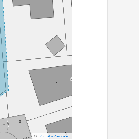
©
Informatie Vlaanderen