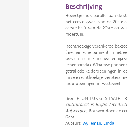
Beschrijving
Hoevetje (nok parallel aan de st
het eerste kwart van de 20ste e
eerste helft van de 20ste eeu
moestuin.
Rechthoekige verankerde baks
(mechanische pannen), in het e
westen toe met nieuwe voorgev
lessenaarsdak (Vlaamse pannen)
getraliede kelderopeningen in o
Enkele rechthoekige vensters m
muuropeningen in westgevel.
Bron: PLOMTEUX G., STEYAERT 
cultuurbezit in België, Archite
Antwerpen
, Bouwen door de eeu
Gent.
Auteurs:
Wylleman, Linda