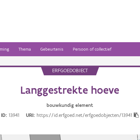
ming
Thema
Gebeurtenis
Persoon of collectief
ERFGOEDOBJECT
Langgestrekte hoeve
bouwkundig
element
ID
13941
URI
https://id.erfgoed.net/erfgoedobjecten/13941