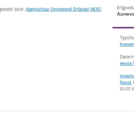
Erfgoed
gesteld door:
Agentschap Onroerend Erfgoed (AOE)
Aanwez
Typolo
hoeve
Dateri
eerste
Invent
Ranst
(
01-07-