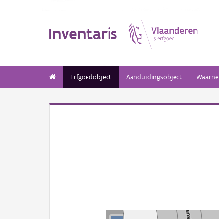
Inventaris
Erfgoedobject
Aanduidingsobject
Waarne