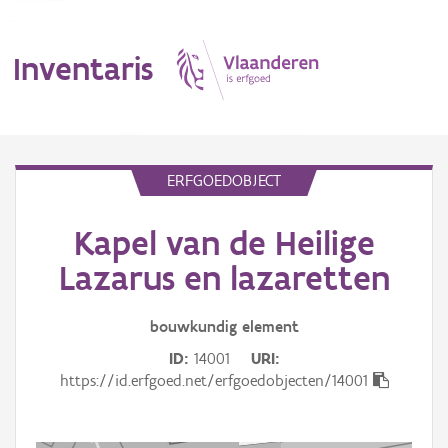
Inventaris
MENU
ERFGOEDOBJECT
Kapel van de Heilige
Erfgoedobject
Lazarus en lazaretten
Aanduidingsobject
bouwkundig
element
Waarneming
ID
14001
URI
Thema
https://id.erfgoed.net/erfgoedobjecten/14001
Gebeurtenis