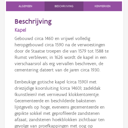
ALGEMEEN
BESCHRIJVING
KENMERKEN
Beschrijving
Kapel
Gebouwd circa 1460 en vrijwel volledig
heropgebouwd circa 1590 na de verwoestingen
door de Staatse troepen die van 1579 tot 1588 te
Rumst verbleven; in 1626 wordt de kapel in een
vierschaarsrol als erg vervallen beschreven, de
cementering dateert van de jaren circa 1930.
Eenbeukige gotische kapel (circa 1590) met
driezijdige koorsluiting (circa 1460); zadeldak
(kunstleien) met vernieuwd klokkentorentje.
Gecementeerde en beschilderde bakstenen
lijstgevels op hoge, eveneens gecementeerde en
gepikte sokkel met geprofileerde zandstenen
afzaat; zandstenen hoekblokken zichtbaar ten
gevolge van proefkappingen met oog op