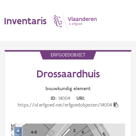
Inventaris
MENU
ERFGOEDOBJECT
Drossaardhuis
Erfgoedobject
Aanduidingsobject
bouwkundig
element
ID
14004
URI
Waarneming
https://id.erfgoed.net/erfgoedobjecten/14004
Thema
Gebeurtenis
+