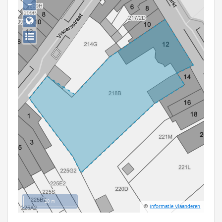
−
Persoon of collectief
Downloads
Hergebruik
Aanmelden
20 m
©
Informatie Vlaanderen