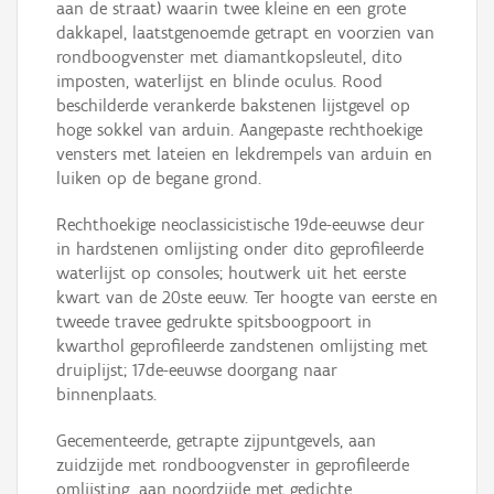
aan de straat) waarin twee kleine en een grote
dakkapel, laatstgenoemde getrapt en voorzien van
rondboogvenster met diamantkopsleutel, dito
imposten, waterlijst en blinde oculus. Rood
beschilderde verankerde bakstenen lijstgevel op
hoge sokkel van arduin. Aangepaste rechthoekige
vensters met lateien en lekdrempels van arduin en
luiken op de begane grond.
Rechthoekige neoclassicistische 19de-eeuwse deur
in hardstenen omlijsting onder dito geprofileerde
waterlijst op consoles; houtwerk uit het eerste
kwart van de 20ste eeuw. Ter hoogte van eerste en
tweede travee gedrukte spitsboogpoort in
kwarthol geprofileerde zandstenen omlijsting met
druiplijst; 17de-eeuwse doorgang naar
binnenplaats.
Gecementeerde, getrapte zijpuntgevels, aan
zuidzijde met rondboogvenster in geprofileerde
omlijsting, aan noordzijde met gedichte