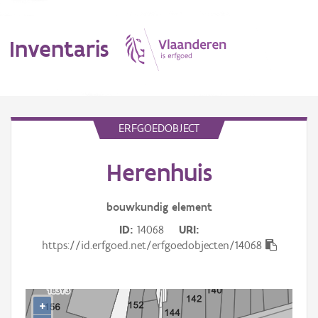
Inventaris
MENU
ERFGOEDOBJECT
Herenhuis
Erfgoedobject
Aanduidingsobject
bouwkundig
element
ID
14068
URI
Waarneming
https://id.erfgoed.net/erfgoedobjecten/14068
Thema
Gebeurtenis
+