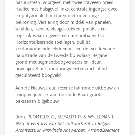
natuursteen. Voorgevel met twee traveeën breed
risaliet met halsgevel links, centrale ingangstravee
en polygonale hoektoren met ui-vormige
bekroning. Versiering door middel van panelen,
schilden, lisenen, vleugelstukken, pinakels en
topstuk waarin gevelsteen met initialen LCJ.
Horizontaliserende speklagen, puilijst,
kordonvormende lekdrempels en de weerkerende
balustrade van de tweede bouwlaag. Begane
grond met segmentboogvensters en -deur,
bovengevel met rondboogvensters met blind
gesculpteerd boogveld.
Aan de Nieuwstraat: recente halfronde uitbouw en
tuinpaviljoentje, aan de Oude Baan groot
bakstenen bijgebouw.
Bron: PLOMTEUX G., STEYAERT R. & WYLLEMAN L.
1985:
Inventaris van het cultuurbezit in België,
Architectuur, Provincie Antwerpen, Arrondissement