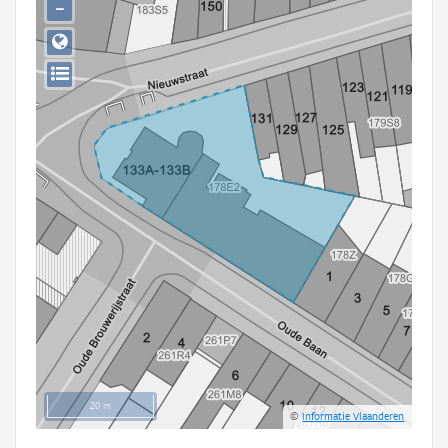
−
Persoon of collectief
Downloads
Hergebruik
Aanmelden
20 m
©
Informatie Vlaanderen