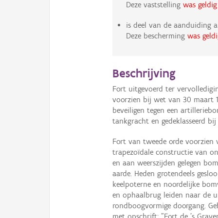
Deze vaststelling
was geldig
is deel van de aanduiding a
Deze bescherming
was geldi
Beschrijving
Fort uitgevoerd ter vervolledig
voorzien bij wet van 30 maart 
beveiligen tegen een artillerieb
tankgracht en gedeklasseerd bij 
Fort van tweede orde voorzien
trapezoïdale constructie van o
en aan weerszijden gelegen bomv
aarde. Heden grotendeels geslo
keelpoterne en noordelijke bom
en ophaalbrug leiden naar de ui
rondboogvormige doorgang. Gebl
met opschrift: "Fort de 's Grave