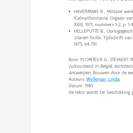
HAVERMANS R.,
Militaire we
(Calmpthoutania. Orgaan van
XXIII, 1971, nummers 1-2, p. 1-4
HELLEPUTTE B.,
Oorlogsgeschi
Ulanen
(Scilla. Tijdschrift v
1975, 64-79).
Bron: PLOMTEUX G., STEYAERT 
cultuurbezit in België, Archite
Antwerpen
, Bouwen door de eeu
Auteurs:
Wylleman, Linda
Datum:
1985
De tekst wordt ter beschikking 