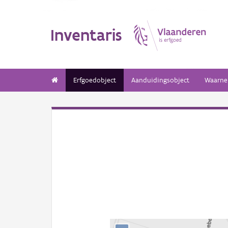
Inventaris
Erfgoedobject
Aanduidingsobject
Waarne