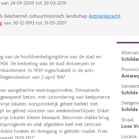
van
24-09-2009
tot
29-03-2019
ls
beschermd cultuurhistorisch landschap
Antitankgracht
g
van
30-12-1993
tot
31-05-2007
Alterna
ing van de hoofdverdedigingslinie van de stad en
Schilde
1906. De bedoeling was de stad Antwerpen te
Provinci
ombardement. In 1939 ingeschakeld in de anti-
Antwer
Regentsbesluit van 2 april 1947.
Gemeen
 van aangehechte reverscaponnières. Omwaterde
Schilde
ngewapend beton, met uitzondering van keelpoterne
Deelgem
rije lokalen, oorspronkelijk geheel bedekt met
Schilde
opt en gebied voorzien van weekendverblijven. Enkel
vrije lokalen bleven bewaard. Betonnen vlakke brug
Straat
tspringende en vlak afgedekte keel met centrale
Loze Vi
okte hoeken en doorgang in geblokt risaliet. Fries
Locatie
nwezel 1909-1912".