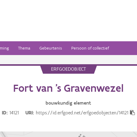
ming
Thema
Gebeurtenis
Persoon of collectief
ERFGOEDOBJECT
Fort van 's Gravenwezel
bouwkundig
element
ID
14121
URI
https://id.erfgoed.net/erfgoedobjecten/14121