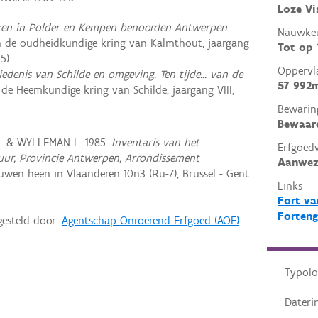
Loze Vi
rken in Polder en Kempen benoorden Antwerpen
Nauwkeu
 de oudheidkundige kring van Kalmthout, jaargang
Tot op
5).
Oppervl
edenis van Schilde en omgeving. Ten tijde... van de
57 992
an de Heemkundige kring van Schilde, jaargang VIII,
Bewarin
Bewaar
R. & WYLLEMAN L. 1985:
Inventaris van het
Erfgoed
ctuur, Provincie Antwerpen, Arrondissement
Aanwez
wen heen in Vlaanderen 10n3 (Ru-Z), Brussel - Gent.
Links
Fort va
Forteng
gesteld door:
Agentschap Onroerend Erfgoed (AOE)
Typolo
Dateri