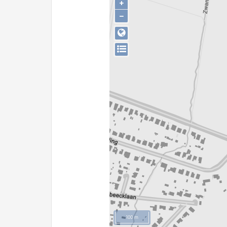
+
−
100 m