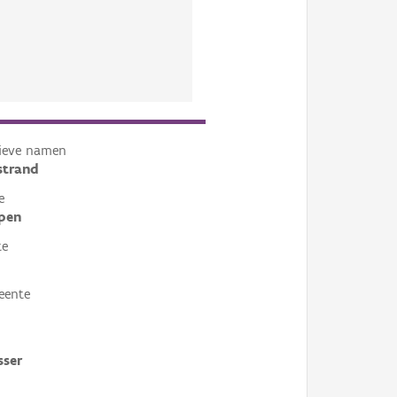
tieve namen
strand
e
pen
te
eente
sser