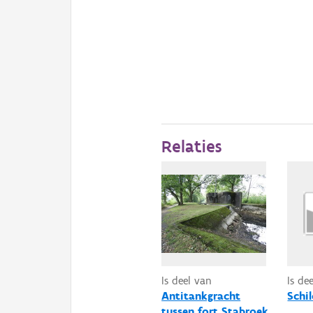
Relaties
Is deel van
Is de
Antitankgracht
Schi
tussen fort Stabroek