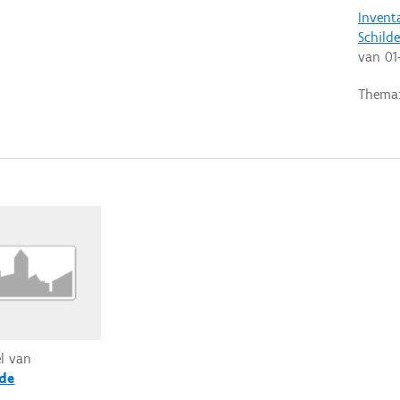
Invent
Schilde
van
01
Thema
el van
lde