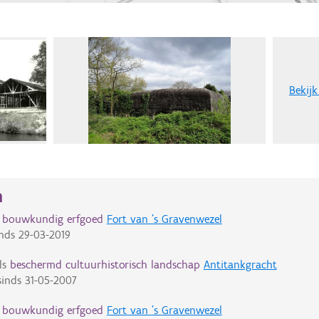
Bekijk
n
d bouwkundig erfgoed
Fort van 's Gravenwezel
nds
29-03-2019
ls
beschermd cultuurhistorisch landschap
Antitankgracht
inds
31-05-2007
d bouwkundig erfgoed
Fort van 's Gravenwezel