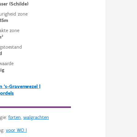
sser (Schilde)
righeid zone
 15m
akte zone
m²
gstoestand
d
waarde
ig
n ‘s-Gravenwezel |
ordels
gie:
forten
,
walgrachten
ng:
voor WO I