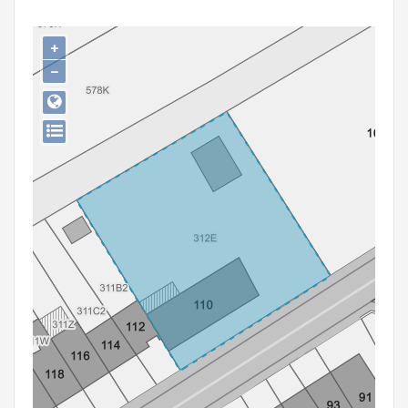
Persoon of collectief
+
Downloads
−
Hergebruik
Aanmelden