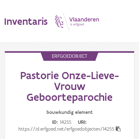
Inventaris
MENU
ERFGOEDOBJECT
Pastorie Onze-Lieve-
Erfgoedobject
Vrouw
Aanduidingsobject
Geboorteparochie
Waarneming
bouwkundig
element
Thema
ID
14255
URI
https://id.erfgoed.net/erfgoedobjecten/14255
Gebeurtenis