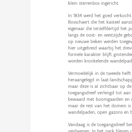
klein sterrenbos ingericht.
In 1834 werd het goed verkoch
Bosschaert die het kasteel aanzi
eigenaar die terzelfdertijd het
langs de oost- en westzijde ge
op nieuwe beken werden toegevo
hier uitgebreid waarbij het dre
formele karakter blijft groten
worden kronkelende wandelpad
Vermoedelijk in de tweede helf
heraangelegd in laat-landschappel
maar deze is al zichtbaar op de
toegangsdreef verlengd tot aan 
bewaard met boomgaarden en di
maar de rest van het domein is
wandelpaden, open gazons en b
Vandaag is de toegangsdreef b
verdwenen. In het park bleven 