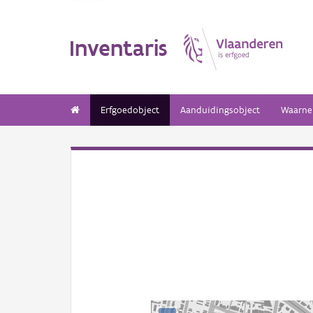
Inventaris
Erfgoedobject
Aanduidingsobject
Waarne