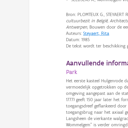
Bron: PLOMTEUX G., STEYAERT 
cultuurbezit in België, Archite
Antwerpen
, Bouwen door de eeu
Auteurs:
Steyaert, Rita
Datum:
1985
De tekst wordt ter beschikking 
Aanvullende inform
Park
Het eerste kasteel Hulgenrode d
vermoedelijk opgetrokken op de
omgeving aangepast aan de statu
1777) geeft 150 jaar later het f
toegangsdreef geflankeerd door
toegangsbrug naar het axiaal ge
Langsheen de vierkante walgrac
Wommelgem" is verder omringd 