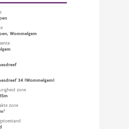
e
pen
te
pen, Wommelgem
eente
lgem
aesdreef
laesdreef 34 (Wommelgem)
righeid zone
 15m
akte zone
8m²
gstoestand
d