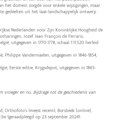
an het domein zorgde voor enkele wijzigingen, maar
te gedeelten uit het laat-landschappelijk ontwerp
ijkse Nederlanden voor Zijn Koninklijke Hoogheid de
tharingen, Jozef Jean François de Ferraris,
lgië, uitgegeven in 1770-1778, schaal 1:11.520 herleid
ë, Philippe Vandermaelen, uitgegeven in 1846-1854,
ië, Eerste editie, Krijgsdepot, uitgegeven in 1865-
vroeger en nu. Bijdrage tot de geschiedenis van
 Orthofoto’s (meest recent), Borsbeek [online],
.be (geraadpleegd op 23 september 2024).