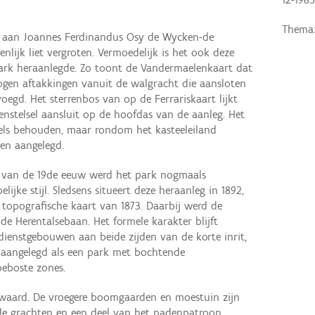
Thema
t aan Joannes Ferdinandus Osy de Wycken-de
enlijk liet vergroten. Vermoedelijk is het ook deze
 park heraanlegde. Zo toont de Vandermaelenkaart dat
bogen aftakkingen vanuit de walgracht die aansloten
egd. Het sterrenbos van op de Ferrariskaart lijkt
venstelsel aansluit op de hoofdas van de aanleg. Het
deels behouden, maar rondom het kasteeleiland
en aangelegd.
t van de 19de eeuw werd het park nogmaals
ijke stijl. Sledsens situeert deze heraanleg in 1892,
 topografische kaart van 1873. Daarbij werd de
de Herentalsebaan. Het formele karakter blijft
enstgebouwen aan beide zijden van de korte inrit,
 aangelegd als een park met bochtende
eboste zones.
ewaard. De vroegere boomgaarden en moestuin zijn
de grachten en een deel van het padenpatroon