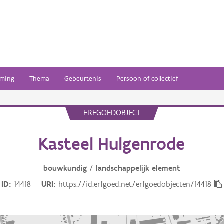
ming
Thema
Gebeurtenis
Persoon of collectief
ERFGOEDOBJECT
Kasteel Hulgenrode
bouwkundig
/
landschappelijk
element
ID
14418
URI
https://id.erfgoed.net/erfgoedobjecten/14418