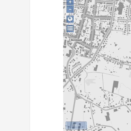
+
−
200 m