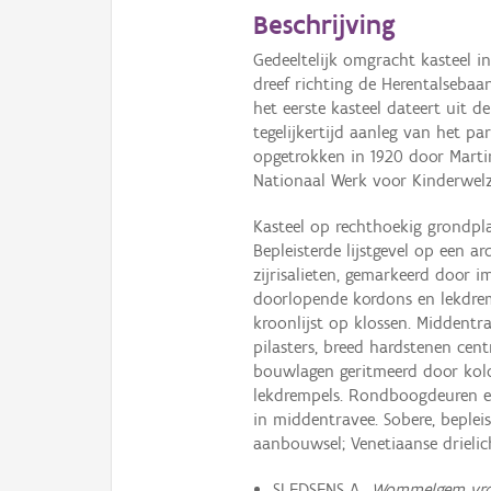
Beschrijving
Gedeeltelijk omgracht kasteel in
dreef richting de Herentalsebaa
het eerste kasteel dateert uit d
tegelijkertijd aanleg van het pa
opgetrokken in 1920 door Mart
Nationaal Werk voor Kinderwelz
Kasteel op rechthoekig grondpla
Bepleisterde lijstgevel op een 
zijrisalieten, gemarkeerd door i
doorlopende kordons en lekdremp
kroonlijst op klossen. Middentr
pilasters, breed hardstenen cent
bouwlagen geritmeerd door kolo
lekdrempels. Rondboogdeuren en
in middentravee. Sobere, bepleis
aanbouwsel; Venetiaanse drielic
SLEDSENS A.,
Wommelgem vroe