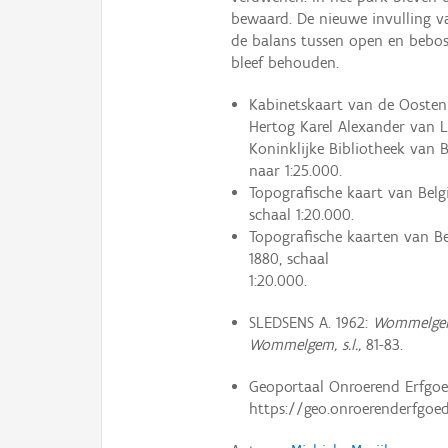
bewaard. De nieuwe invulling v
de balans tussen open en bebos
bleef behouden.
Kabinetskaart van de Oostenr
Hertog Karel Alexander van Lo
Koninklijke Bibliotheek van Be
naar 1:25.000.
Topografische kaart van Belgi
schaal 1:20.000.
Topografische kaarten van Belg
1880, schaal
1:20.000.
SLEDSENS A. 1962:
Wommelgem 
Wommelgem, s.l.,
81-83.
Geoportaal Onroerend Erfgoed,
https://geo.onroerenderfgoed