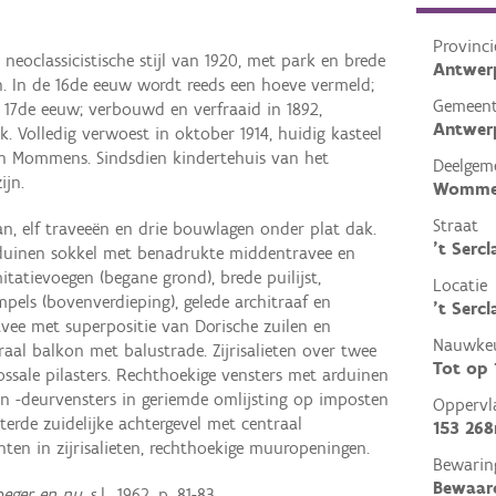
Provinci
 neoclassicistische stijl van 1920, met park en brede
Antwer
n. In de 16de eeuw wordt reeds een hoeve vermeld;
Gemeen
e 17de eeuw; verbouwd en verfraaid in 1892,
Antwer
rk. Volledig verwoest in oktober 1914, huidig kasteel
in Mommens. Sindsdien kindertehuis van het
Deelgem
ijn.
Womme
Straat
n, elf traveeën en drie bouwlagen onder plat dak.
't Sercl
arduinen sokkel met benadrukte middentravee en
mitatievoegen (begane grond), brede puilijst,
Locatie
els (bovenverdieping), gelede architraaf en
't Serc
avee met superpositie van Dorische zuilen en
Nauwkeu
raal balkon met balustrade. Zijrisalieten over twee
Tot op
ssale pilasters. Rechthoekige vensters met arduinen
 -deurvensters in geriemde omlijsting op imposten
Oppervl
terde zuidelijke achtergevel met centraal
153 26
hten in zijrisalieten, rechthoekige muuropeningen.
Bewarin
Bewaar
ger en nu,
s.l., 1962, p. 81-83.