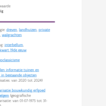
waarde
ig
gie:
dreven
,
landhuizen
,
private
,
walgrachten
ng:
interbellum
,
 kwart 19de eeuw
oclassicisme
len informatie tuinen en
 in bestaande objecten
isaties: van
2020
tot
2024
)
arisatie bouwkundig erfgoed
elgem
(geografische
arisatie: van
01-07-1975
tot
31-
)