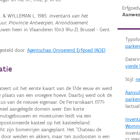
Erfgoed
Aanwez
R. & WYLLEMAN L. 1985:
Inventaris van het
ctuur, Provincie Antwerpen, Arrondissement
wen heen in Vlaanderen 10n3 (Ru-Z), Brussel - Gent.
Typolo
parken
gesteld door:
Agentschap Onroerend Erfgoed (AOE)
Dateri
vierde
atie
Stijl:
ne
ateert uit het eerste kwart van de 17de eeuw en werd
Aanvul
 plaats van een vroegere hoeve. Daarbij werd ook de
parken
s van de nieuwe eigenaar. De Ferrariskaart (1771-
(actual
ormeel aangelegde domein weer. Een korte
 nutsgebouwen en moestuinen leidt via een
Invent
positioneerde kasteel op het kasteeleiland.
Womm
ht zijn bomenrijen aangeplant. Het "Chateau de
invent
door weiden en akkers, maar ten zuidoosten is een
12-1985