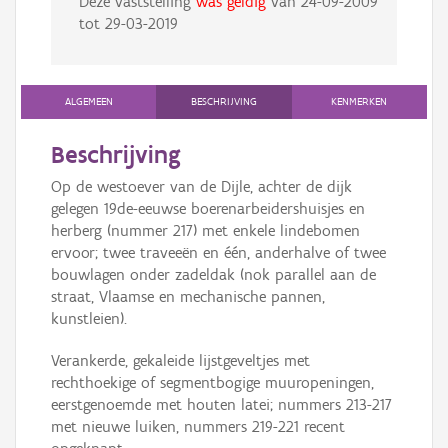
Deze vaststelling
was geldig
van
24-09-2009
tot
29-03-2019
ALGEMEEN
BESCHRIJVING
KENMERKEN
Beschrijving
Op de westoever van de Dijle, achter de dijk
gelegen 19de-eeuwse boerenarbeidershuisjes en
herberg (nummer 217) met enkele lindebomen
ervoor; twee traveeën en één, anderhalve of twee
bouwlagen onder zadeldak (nok parallel aan de
straat, Vlaamse en mechanische pannen,
kunstleien).
Verankerde, gekaleide lijstgeveltjes met
rechthoekige of segmentbogige muuropeningen,
eerstgenoemde met houten latei; nummers 213-217
met nieuwe luiken, nummers 219-221 recent