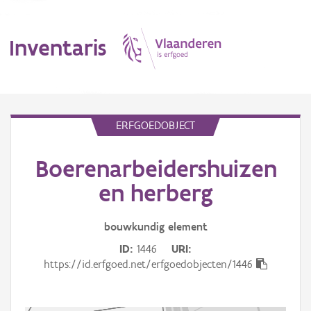
Inventaris
MENU
ERFGOEDOBJECT
Boerenarbeidershuizen
Erfgoedobject
en herberg
Aanduidingsobject
bouwkundig
element
Waarneming
ID
1446
URI
Thema
https://id.erfgoed.net/erfgoedobjecten/1446
Gebeurtenis