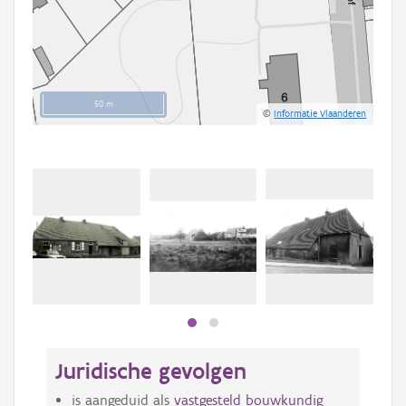
50 m
©
Informatie Vlaanderen
Beki
bee
bee
Juridische gevolgen
is aangeduid als
vastgesteld bouwkundig