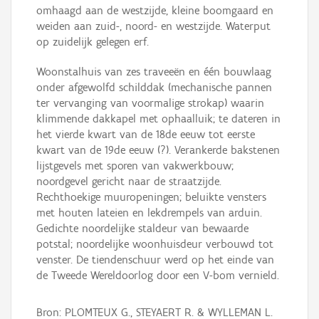
omhaagd aan de westzijde, kleine boomgaard en
weiden aan zuid-, noord- en westzijde. Waterput
op zuidelijk gelegen erf.
Woonstalhuis van zes traveeën en één bouwlaag
onder afgewolfd schilddak (mechanische pannen
ter vervanging van voormalige strokap) waarin
klimmende dakkapel met ophaalluik; te dateren in
het vierde kwart van de 18de eeuw tot eerste
kwart van de 19de eeuw (?). Verankerde bakstenen
lijstgevels met sporen van vakwerkbouw;
noordgevel gericht naar de straatzijde.
Rechthoekige muuropeningen; beluikte vensters
met houten lateien en lekdrempels van arduin.
Gedichte noordelijke staldeur van bewaarde
potstal; noordelijke woonhuisdeur verbouwd tot
venster. De tiendenschuur werd op het einde van
de Tweede Wereldoorlog door een V-bom vernield.
Bron: PLOMTEUX G., STEYAERT R. & WYLLEMAN L.