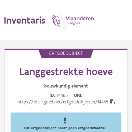
Inventaris
MENU
ERFGOEDOBJECT
Langgestrekte hoeve
Erfgoedobject
Aanduidingsobject
bouwkundig
element
ID
14465
URI
Waarneming
https://id.erfgoed.net/erfgoedobjecten/14465
Thema
Gebeurtenis
Dit erfgoedobject heeft geen erfgoedwaarde