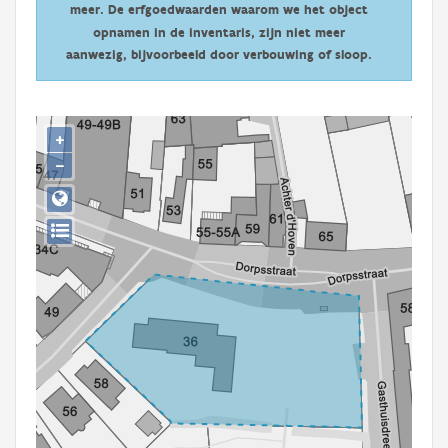
meer. De erfgoedwaarden waarom we het object
Persoon of collectief
opnamen in de inventaris, zijn niet meer
Downloads
aanwezig, bijvoorbeeld door verbouwing of sloop.
Hergebruik
+
Aanmelden
−