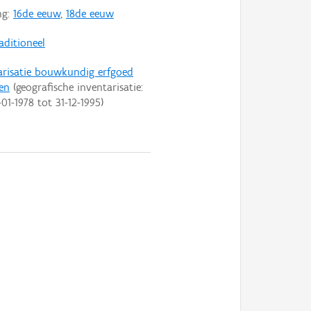
ng:
16de eeuw
,
18de eeuw
aditioneel
arisatie bouwkundig erfgoed
en
(geografische inventarisatie:
-01-1978
tot
31-12-1995
)