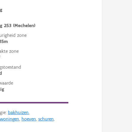
g
 253 (Mechelen)
righeid zone
 15m
akte zone
²
gstoestand
d
waarde
ig
gie:
bakhuizen
,
nwoningen
,
hoeven
,
schuren
,