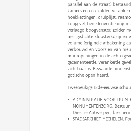
parallel aan de straat) bestaan
kamers en een zolder; verankerd
hoekkettingen, druiplijst, raam
kopgevel; benedenverdieping me
verlaagd boogvenster, zolder me
met gedichte kloosterkozijnen e
volume (originele afbakening aa
verbouwd en voorzien van nieuw
muuropeningen in de achtergevel
gecementeerde, verankerde geve
zichtbaar is. Bewaarde binnenst
gotische open haard.
Tweebeukige 18de-eeuwse schuur 
ADMINISTRATIE VOOR RUIMTE
MONUMENTENZORG, Bestuur v
Directie Antwerpen, bescherm
STADSARCHIEF MECHELEN, Fond