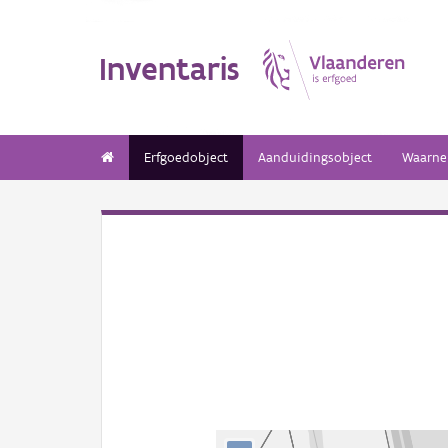
Inventaris
Erfgoedobject
Aanduidingsobject
Waarne