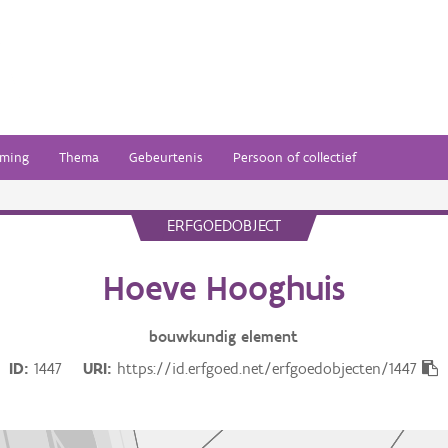
ming
Thema
Gebeurtenis
Persoon of collectief
ERFGOEDOBJECT
Hoeve Hooghuis
bouwkundig
element
ID
1447
URI
https://id.erfgoed.net/erfgoedobjecten/1447