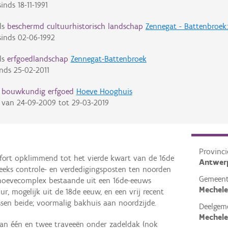
inds
18-11-1991
ls
beschermd cultuurhistorisch landschap
Zennegat - Battenbroek:
inds
02-06-1992
ls
erfgoedlandschap
Zennegat-Battenbroek
inds
25-02-2011
d bouwkundig erfgoed
Hoeve Hooghuis
van
24-09-2009
tot
29-03-2019
Provinci
fort opklimmend tot het vierde kwart van de 16de
Antwer
eeks controle- en verdedigingsposten ten noorden
Gemeen
hoevecomplex bestaande uit een 16de-eeuws
Mechel
r, mogelijk uit de 18de eeuw, en een vrij recent
sen beide; voormalig bakhuis aan noordzijde.
Deelgem
Mechel
an één en twee traveeën onder zadeldak (nok