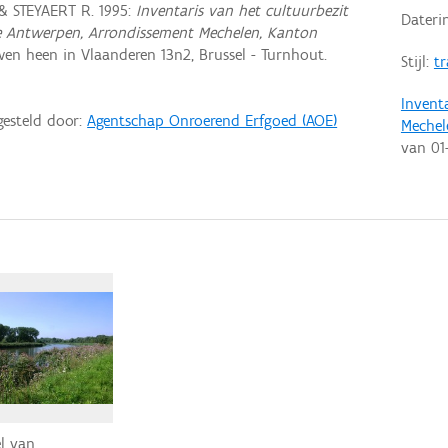
& STEYAERT R. 1995:
Inventaris van het cultuurbezit
Dateri
cie Antwerpen, Arrondissement Mechelen, Kanton
en heen in Vlaanderen 13n2, Brussel - Turnhout.
Stijl:
tr
Invent
gesteld door:
Agentschap Onroerend Erfgoed (AOE)
Mechel
van
01
el van