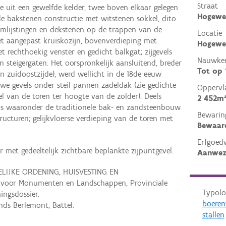
Straat
de uit een gewelfde kelder, twee boven elkaar gelegen
Hogewe
e bakstenen constructie met witstenen sokkel, dito
omlijstingen en dekstenen op de trappen van de
Locatie
t aangepast kruiskozijn, bovenverdieping met
Hogeweg
t rechthoekig venster en gedicht balkgat; zijgevels
Nauwkeu
n steigergaten. Het oorspronkelijk aansluitend, breder
Tot op
n zuidoostzijde), werd wellicht in de 18de eeuw
e gevels onder steil pannen zadeldak (zie gedichte
Oppervl
 van de toren ter hoogte van de zolder). Deels
2 452m
ls waaronder de traditionele bak- en zandsteenbouw
Bewarin
ructuren; gelijkvloerse verdieping van de toren met
Bewaar
Erfgoed
met gedeeltelijk zichtbare beplankte zijpuntgevel.
Aanwez
LIJKE ORDENING, HUISVESTING EN
oor Monumenten en Landschappen, Provinciale
Typolo
ingsdossier.
boere
s Berlemont, Battel.
stallen