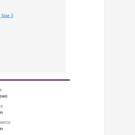
 fase 3
e
pen
te
en
eente
en