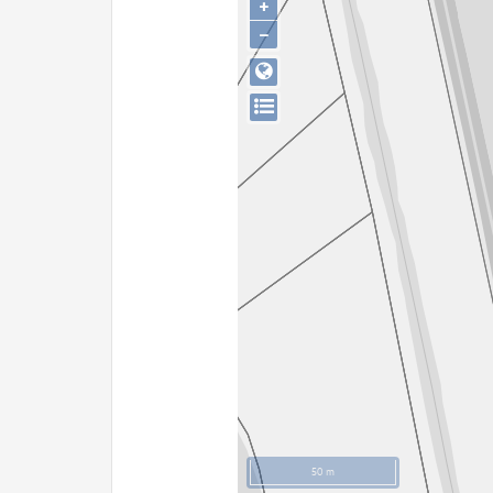
+
−
50 m