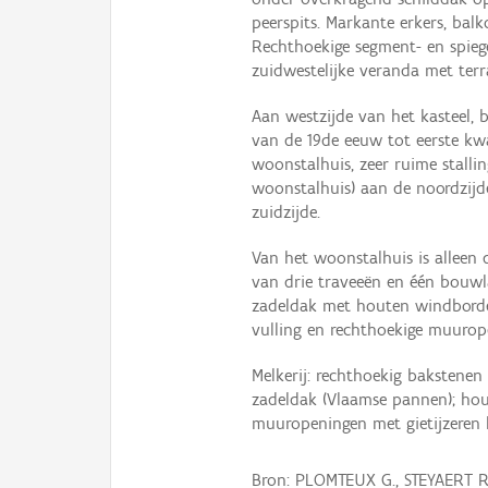
peerspits. Markante erkers, ba
Rechthoekige segment- en spi
zuidwestelijke veranda met terra
Aan westzijde van het kasteel, 
van de 19de eeuw tot eerste kw
woonstalhuis, zeer ruime stalli
woonstalhuis) aan de noordzi
zuidzijde.
Van het woonstalhuis is alleen 
van drie traveeën en één bouw
zadeldak met houten windbord
vulling en rechthoekige muurope
Melkerij: rechthoekig baksten
zadeldak (Vlaamse pannen); hou
muuropeningen met gietijzeren la
Bron: PLOMTEUX G., STEYAERT 