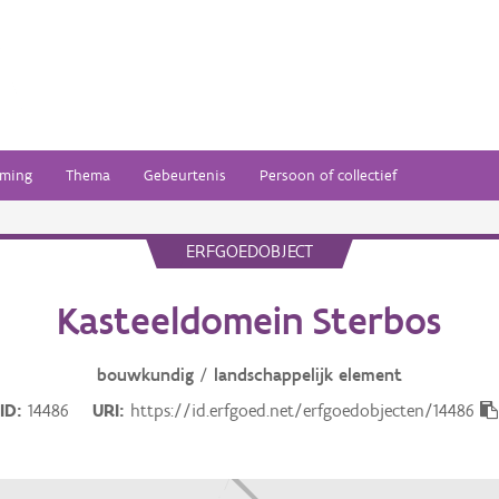
ming
Thema
Gebeurtenis
Persoon of collectief
ERFGOEDOBJECT
Kasteeldomein Sterbos
bouwkundig
/
landschappelijk
element
ID
14486
URI
https://id.erfgoed.net/erfgoedobjecten/14486