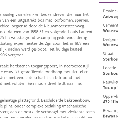
Provinci
 aanleg van eiken- en beukendreven die naar het
Antwer
en van een uitgestrekt bos met loofbomen, sparren,
Gemeen
ebied, begrensd door de Nieuwmoersesteenweg.
Wuustw
oed dateren van 1858-67 en volgende: Louis Laurent
425 ha woeste grond waarop hij gedurende dertig
Deelgem
ating experimenteerde. Zijn zoon liet in 1877 een
Wuustw
ijk nadien werd gesloopt. Het huidige kasteel
Straat
1906 vergroot.
Sterbos
aaie hardstenen toegangspoort, in neorococostijl
Locatie
te eeuw (?): geprofileerde rondboog met sleutel en
Sterbos
asters met verdiepte schacht en bekroond met
Nauwkeu
d met voluten. Een mooie dreef leidt naar het
Tot op
Oppervl
regelmatige plattegrond. Beschilderde baksteenbouw
472 111
de plint, onder complexe bedaking (mechanische
Bewarin
sters; aan de oostzijde verhoogd met vierkante toren
Bewaar
 houten consoles, en vierkante arkel met naald- en