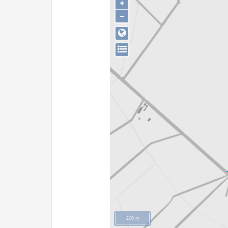
+
−
200 m