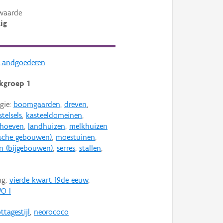
waarde
ig
Landgoederen
kgroep 1
gie:
boomgaarden
,
dreven
,
telsels
,
kasteeldomeinen
,
lhoeven
,
landhuizen
,
melkhuizen
ische gebouwen)
,
moestuinen
,
n (bijgebouwen)
,
serres
,
stallen
,
ng:
vierde kwart 19de eeuw
,
O I
ttagestijl
,
neorococo