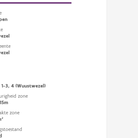
e
pen
te
ezel
eente
ezel
 1-3, 4 (Wuustwezel)
righeid zone
 15m
akte zone
m²
gstoestand
d