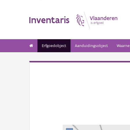
Inventaris
Erfgoedobject
Aanduidingsobject
Waarne