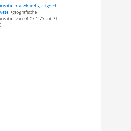
arisatie bouwkundig erfgoed
wezel
(geografische
arisatie: van
01-07-1975
tot
31-
)