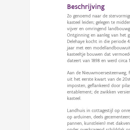
Beschrijving
Zo genoemd naar de stervormige
kasteel leiden; gelegen te midd
vijver en omringend landbouwg
Ontginning en aanleg van het g
Delehaye kocht in die periode 
jaar met een modellandbouwuitb
kasteeltje bouwen dat vermoedel
dateert van 1898 en werd circa 
Aan de Nieuwmoersesteenweg, fr
uit het eerste kwart van de 20s
imposten, geflankeerd door pil
entablement; de zwikken versier
kasteel.
Landhuis in cottagestijl op on
op arduinen, deels gecementeer
pannen, kunstleien) met dakven
onder overkragend schilddak op