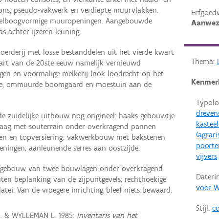
lkons, pseudo-vakwerk en verdiepte muurvlakken.
Erfgoed
egelboogvormige muuropeningen. Aangebouwde
Aanwez
s achter ijzeren leuning.
boerderij met losse bestanddelen uit het vierde kwart
Thema:
art van de 20ste eeuw namelijk vernieuwd
ngen en voormalige melkerij (nok loodrecht op het
Kenmer
jde, ommuurde boomgaard en moestuin aan de
Typolo
drevens
de zuidelijke uitbouw nog origineel: haaks gebouwtje
kastee
laag met souterrain onder overkragend pannen
(agrar
en en topversiering; vakwerkbouw met bakstenen
poorte
ningen; aanleunende serres aan oostzijde.
vijvers
en gebouw van twee bouwlagen onder overkragend
Dateri
ten beplanking van de zijpuntgevels; rechthoekige
voor W
tei. Van de vroegere inrichting bleef niets bewaard.
Stijl:
co
R. & WYLLEMAN L. 1985:
Inventaris van het