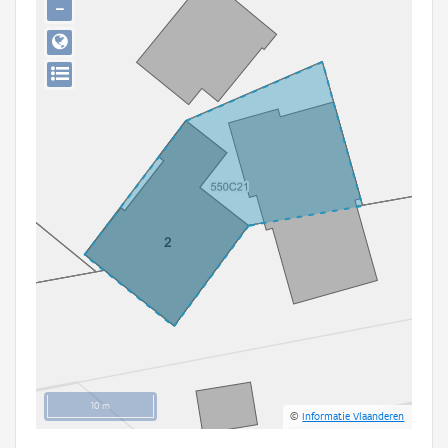
−
Persoon of collectief
Downloads
Hergebruik
Aanmelden
10 m
©
Informatie Vlaanderen