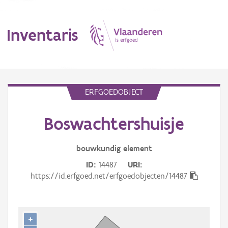
Inventaris
MENU
ERFGOEDOBJECT
Boswachtershuisje
Erfgoedobject
Aanduidingsobject
bouwkundig
element
ID
14487
URI
Waarneming
https://id.erfgoed.net/erfgoedobjecten/14487
Thema
Gebeurtenis
+