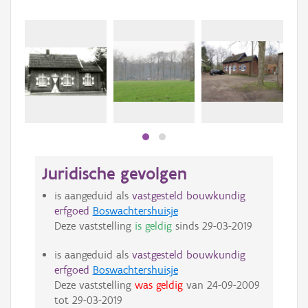
Beki
bee
bee
Juridische gevolgen
is aangeduid als
vastgesteld bouwkundig
erfgoed
Boswachtershuisje
Deze vaststelling
is geldig
sinds
29-03-2019
is aangeduid als
vastgesteld bouwkundig
erfgoed
Boswachtershuisje
Deze vaststelling
was geldig
van
24-09-2009
tot
29-03-2019