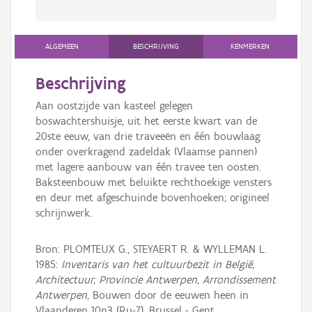
ALGEMEEN
BESCHRIJVING
KENMERKEN
Beschrijving
Aan oostzijde van kasteel gelegen
boswachtershuisje, uit het eerste kwart van de
20ste eeuw, van drie traveeën en één bouwlaag
onder overkragend zadeldak (Vlaamse pannen)
met lagere aanbouw van één travee ten oosten.
Baksteenbouw met beluikte rechthoekige vensters
en deur met afgeschuinde bovenhoeken; origineel
schrijnwerk.
Bron: PLOMTEUX G., STEYAERT R. & WYLLEMAN L.
1985:
Inventaris van het cultuurbezit in België,
Architectuur, Provincie Antwerpen, Arrondissement
Antwerpen
, Bouwen door de eeuwen heen in
Vlaanderen 10n3 (Ru-Z), Brussel - Gent.