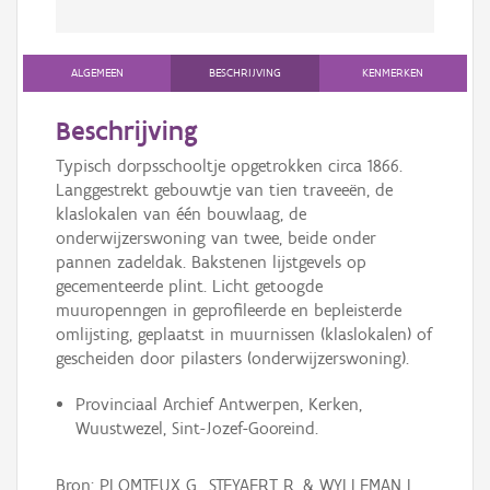
ALGEMEEN
BESCHRIJVING
KENMERKEN
Beschrijving
Typisch dorpsschooltje opgetrokken circa 1866.
Langgestrekt gebouwtje van tien traveeën, de
klaslokalen van één bouwlaag, de
onderwijzerswoning van twee, beide onder
pannen zadeldak. Bakstenen lijstgevels op
gecementeerde plint. Licht getoogde
muuropenngen in geprofileerde en bepleisterde
omlijsting, geplaatst in muurnissen (klaslokalen) of
gescheiden door pilasters (onderwijzerswoning).
Provinciaal Archief Antwerpen, Kerken,
Wuustwezel, Sint-Jozef-Gooreind.
Bron: PLOMTEUX G., STEYAERT R. & WYLLEMAN L.