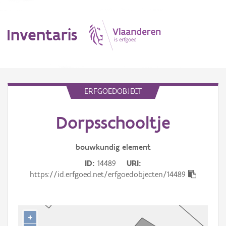
Inventaris
MENU
ERFGOEDOBJECT
Dorpsschooltje
Erfgoedobject
Aanduidingsobject
bouwkundig
element
ID
14489
URI
Waarneming
https://id.erfgoed.net/erfgoedobjecten/14489
Thema
Gebeurtenis
+