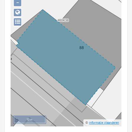
−
Persoon of collectief
Downloads
Hergebruik
Aanmelden
10 m
©
Informatie Vlaanderen