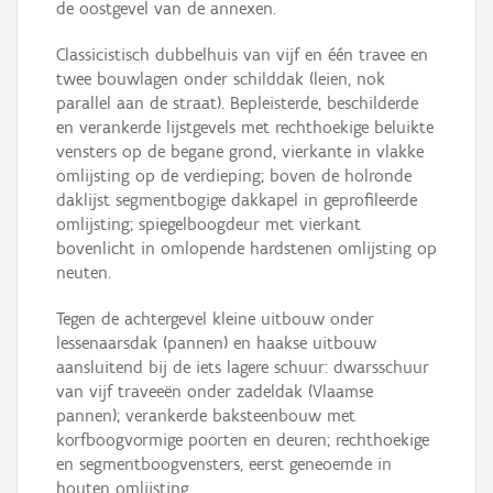
de oostgevel van de annexen.
Classicistisch dubbelhuis van vijf en één travee en
twee bouwlagen onder schilddak (leien, nok
parallel aan de straat). Bepleisterde, beschilderde
en verankerde lijstgevels met rechthoekige beluikte
vensters op de begane grond, vierkante in vlakke
omlijsting op de verdieping; boven de holronde
daklijst segmentbogige dakkapel in geprofileerde
omlijsting; spiegelboogdeur met vierkant
bovenlicht in omlopende hardstenen omlijsting op
neuten.
Tegen de achtergevel kleine uitbouw onder
lessenaarsdak (pannen) en haakse uitbouw
aansluitend bij de iets lagere schuur: dwarsschuur
van vijf traveeën onder zadeldak (Vlaamse
pannen); verankerde baksteenbouw met
korfboogvormige poorten en deuren; rechthoekige
en segmentboogvensters, eerst geneoemde in
houten omlijsting.