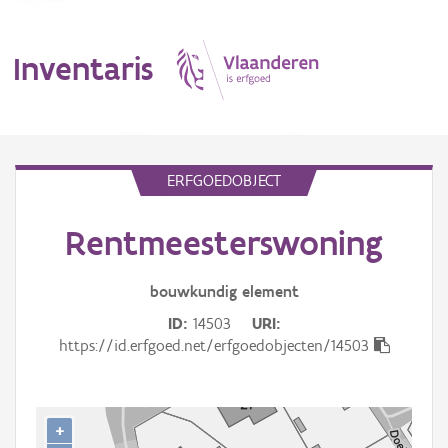
Inventaris
MENU
ERFGOEDOBJECT
Rentmeesterswoning
Erfgoedobject
Aanduidingsobject
bouwkundig
element
ID
14503
URI
Waarneming
https://id.erfgoed.net/erfgoedobjecten/14503
Thema
Gebeurtenis
+