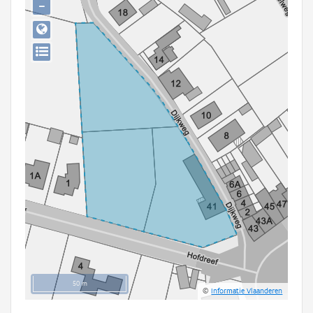
−
Persoon of collectief
Downloads
Hergebruik
Aanmelden
50 m
©
Informatie Vlaanderen