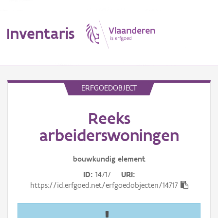
Inventaris
MENU
ERFGOEDOBJECT
Reeks
Erfgoedobject
arbeiderswoningen
Aanduidingsobject
bouwkundig
element
Waarneming
ID
14717
URI
Thema
https://id.erfgoed.net/erfgoedobjecten/14717
Gebeurtenis