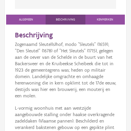
ALGEMEEN
BESCHRIJVING
KENMERKEN
Beschrijving
Zogenaamd Sleutel(s)hof, modo "Sleutels" (1659),
"Den Sleutel" (1678) of "Het Sleutels" (1715), gelegen
aan de oever van de Schelde in de buurt van het
Backersveer en de Kruibeekse Scheibeek die tot in
1923 de gemeentegrens was; heden op militair
domein. Landelijke omgrachte en omhaagde
herenwoning die in kern opklimt tot de 17de eeuw,
destijds was hier een brouwerij, een mouterij en
een molen.
L-vormig woonhuis met aan westzijde
aangebouwde stalling onder haakse overkragende
zadeldaken (Vlaamse pannen). Beschilderd en
verankerd bakstenen gebouw op een gepikte plint