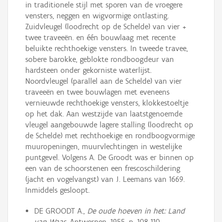
in traditionele stijl met sporen van de vroegere
vensters, neggen en wigvormige ontlasting.
Zuidvleugel (loodrecht op de Schelde) van vier +
twee traveeën. en één bouwlaag met recente
beluikte rechthoekige vensters. In tweede travee,
sobere barokke, geblokte rondboogdeur van
hardsteen onder gekorniste waterlijst.
Noordvleugel (parallel aan de Schelde) van vier
traveeën en twee bouwlagen met eveneens
vernieuwde rechthoekige vensters, klokkestoeltje
op het dak. Aan westzijde van laatstgenoemde
vleugel aangebouwde lagere stalling (loodrecht op
de Schelde) met rechthoekige en rondboogvormige
muuropeningen, muurvlechtingen in westelijke
puntgevel. Volgens A. De Groodt was er binnen op
een van de schoorstenen een frescoschildering
(jacht en vogelvangst) van J. Leemans van 1669.
Inmiddels gesloopt.
DE GROODT A.,
De oude hoeven in het: Land
van Waas,
Antwerpen, 1955, p. 108-110.