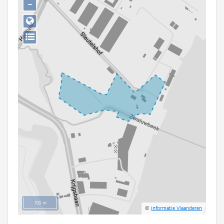
−
Persoon of collectief
Downloads
Hergebruik
Aanmelden
100 m
©
Informatie Vlaanderen