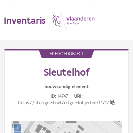
Inventaris
MENU
ERFGOEDOBJECT
Sleutelhof
Erfgoedobject
Aanduidingsobject
bouwkundig
element
ID
14747
URI
Waarneming
https://id.erfgoed.net/erfgoedobjecten/14747
Thema
Gebeurtenis
+