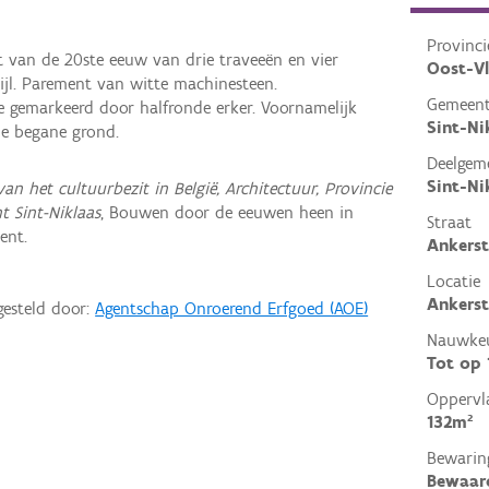
Provinci
t van de 20ste eeuw van drie traveeën en vier
Oost-V
ijl. Parement van witte machinesteen.
Gemeen
 gemarkeerd door halfronde erker. Voornamelijk
Sint-Ni
de begane grond.
Deelgem
Sint-Ni
van het cultuurbezit in België, Architectuur, Provincie
t Sint-Niklaas
, Bouwen door de eeuwen heen in
Straat
ent.
Ankerst
Locatie
Ankerst
gesteld door:
Agentschap Onroerend Erfgoed (AOE)
Nauwkeu
Tot op
Oppervl
132m²
Bewarin
Bewaar