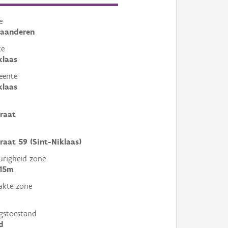
e
laanderen
te
klaas
eente
klaas
raat
raat 59 (Sint-Niklaas)
righeid zone
 15m
akte zone
gstoestand
d