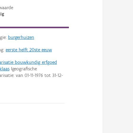
waarde
ig
gie:
burgerhuizen
ng:
eerste helft 20ste eeuw
arisatie bouwkundig erfgoed
klaas
(geografische
arisatie: van
01-11-1976
tot
31-12-