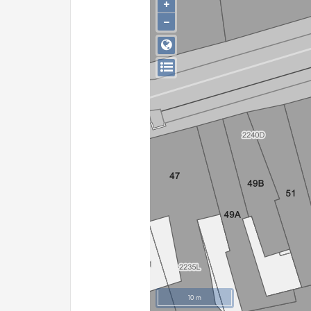
+
−
10 m