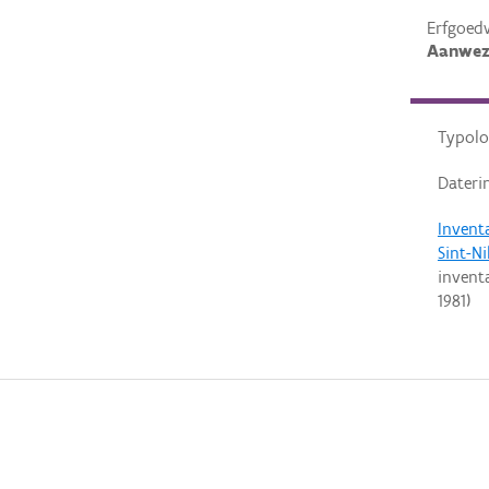
Erfgoed
Aanwez
Typolo
Dateri
Invent
Sint-Ni
invent
1981
)