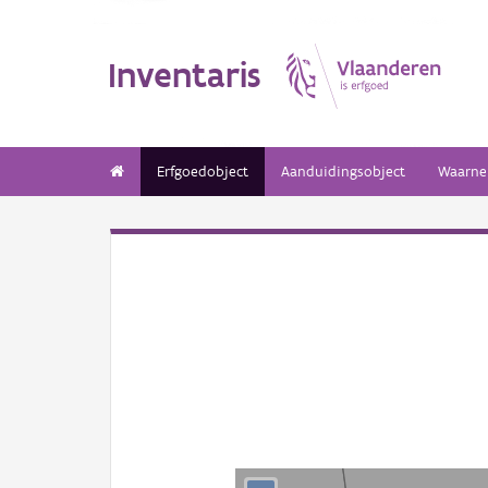
Inventaris
Erfgoedobject
Aanduidingsobject
Waarne