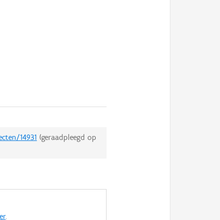
ecten/14931
(geraadpleegd op
er
.