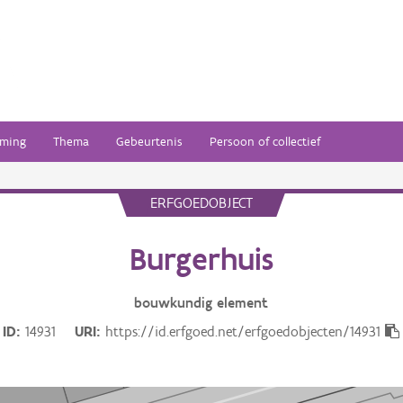
ming
Thema
Gebeurtenis
Persoon of collectief
ERFGOEDOBJECT
Burgerhuis
bouwkundig
element
ID
14931
URI
https://id.erfgoed.net/erfgoedobjecten/14931