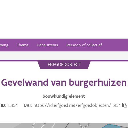
ming
Thema
Gebeurtenis
Persoon of collectief
ERFGOEDOBJECT
Gevelwand van burgerhuizen
bouwkundig
element
ID
15154
URI
https://id.erfgoed.net/erfgoedobjecten/15154