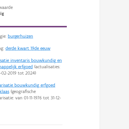
waarde
ig
gie:
burgerhuizen
ng:
derde kwart 19de eeuw
isatie inventaris bouwkundig en
happelijk erfgoed
(actualisaties:
-02-2019
tot
2024
)
arisatie bouwkundig erfgoed
klaas
(geografische
arisatie: van
01-11-1976
tot
31-12-