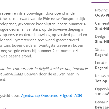
Provinci
raveeën en drie bouwlagen doorlopend in de
Oost-V
it het derde kwart van de 19de eeuw. Oorspronkelijk
Gemeen
doorlopende, gekorniste kroonlijsten. heden nummer 4
Sint-Ni
ogde deuren en vensters, op de bovenverdieping in
s, op eerste en derde bouwlaag op versierd paneel en
Deelgem
lopend. Symmetrische gevelwand geaccentueerd
Sint-Ni
ontons boven derde en twintigste travee en boven
Straat
 toegevoegde erkers bij nummer 2 en nummer 4.
Regenti
ouwde begane grond.
Locatie
Regentie
van het cultuurbezit in België, Architectuur, Provincie
t Sint-Niklaas
, Bouwen door de eeuwen heen in
Nauwkeu
ent.
Tot op
Oppervl
1 053m
gesteld door:
Agentschap Onroerend Erfgoed (AOE)
Bewarin
Bewaar