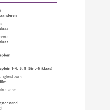
e
laanderen
te
klaas
eente
klaas
eplein
plein 1-4, 5, 8 (Sint-Niklaas)
righeid zone
 15m
akte zone
²
gstoestand
d