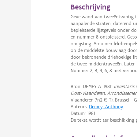
Beschrijving
Gevelwand van tweeëntwintig t
aanpalende straten, daterend u
bepleisterde lijstgevels onder 
en nummer 8 ontpleisterd. Geto
omlijsting. Arduinen lekdrempel
op de middelste bouwlaag door
door bekronende driehoekige fr
de twee middentraveeën. Later
Nummer 2, 3, 4, 6, 8 met verb
Bron: DEMEY A. 1981:
Inventaris 
Oost-Vlaanderen, Arrondissemen
Vlaanderen 7n2 (S-T), Brussel - G
Auteurs:
Demey, Anthony
Datum:
1981
De tekst wordt ter beschikking 