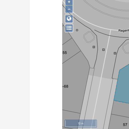
+
−
10 m