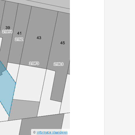
©
Informatie Vlaanderen