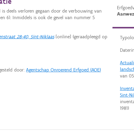
atie
Erfgoed
 is deels verloren gegaan door de verbouwing van
Aanwez
en 6). Inmiddels is ook de gevel van nummer 5
nstraat 28-40, Sint-Niklaas
[online] (geraadpleegd op
Typolo
Dateri
Actual
landsc
gesteld door:
Agentschap Onroerend Erfgoed (AOE)
van
05
Invent
Sint-Ni
invent
1981
)