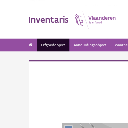
Inventaris
Erfgoedobject
Aanduidingsobject
Waarne