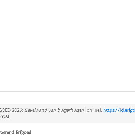
GOED 2026:
Gevelwand van burgerhuizen
[online],
https://id.erfg
2026
).
oerend Erfgoed