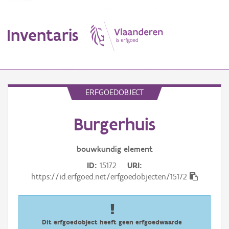
Inventaris
MENU
ERFGOEDOBJECT
Burgerhuis
Erfgoedobject
Aanduidingsobject
bouwkundig
element
ID
15172
URI
Waarneming
https://id.erfgoed.net/erfgoedobjecten/15172
Thema
Gebeurtenis
Dit erfgoedobject heeft geen erfgoedwaarde