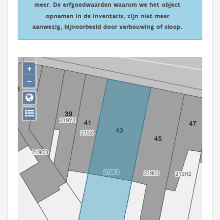
meer. De erfgoedwaarden waarom we het object
Persoon of collectief
opnamen in de inventaris, zijn niet meer
Downloads
aanwezig, bijvoorbeeld door verbouwing of sloop.
Hergebruik
+
Aanmelden
−