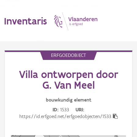
Inventaris
MENU
ERFGOEDOBJECT
Villa ontworpen door
Erfgoedobject
G. Van Meel
Aanduidingsobject
bouwkundig
element
Waarneming
ID
1533
URI
Thema
https://id.erfgoed.net/erfgoedobjecten/1533
Gebeurtenis