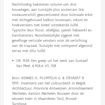
Rechthoekig bakstenen volume van drie
bouwlagen, aan tuinzijde plus souterrain (zie
niveauverschil), geaccentueerd door kolossale erker
met dichtgebouwd balkon bovenaan; inkom en
hoekvensters met breed uitstekende luifel.
Typische deur (hout, reliëfglas, ijzeren hekwerk) en
bandvensters. Noordwestelijke zijgevel met
gevelhoge verticale vensters voor de verlichting
van de trapzaal. Tuinzijde met omlopend afgerond
terras met dito luifel.
S.N. 1934: Een greep uit het werk van Gustaaf
Van Meel,
K.M.B.A.
V.5, 108.
Bron: KENNES H., PLOMTEUX G. & STEYAERT R.
1995:
Inventaris van het cultuurbezit in België,
Architectuur, Provincie Antwerpen, Arrondissement
Mechelen, Kanton Mechelen
, Bouwen door de
eeuwen heen in Vlaanderen 13n2, Brussel -
Turnhout.