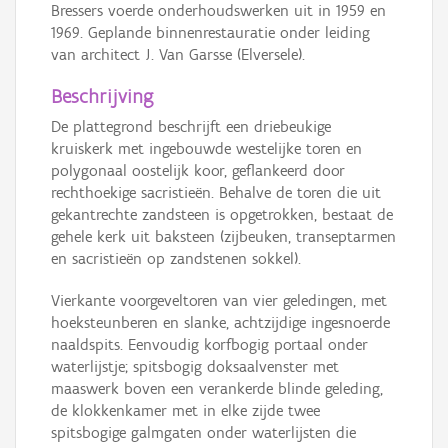
Bressers voerde onderhoudswerken uit in 1959 en
1969. Geplande binnenrestauratie onder leiding
van architect J. Van Garsse (Elversele).
Beschrijving
De plattegrond beschrijft een driebeukige
kruiskerk met ingebouwde westelijke toren en
polygonaal oostelijk koor, geflankeerd door
rechthoekige sacristieën. Behalve de toren die uit
gekantrechte zandsteen is opgetrokken, bestaat de
gehele kerk uit baksteen (zijbeuken, transeptarmen
en sacristieën op zandstenen sokkel).
Vierkante voorgeveltoren van vier geledingen, met
hoeksteunberen en slanke, achtzijdige ingesnoerde
naaldspits. Eenvoudig korfbogig portaal onder
waterlijstje; spitsbogig doksaalvenster met
maaswerk boven een verankerde blinde geleding,
de klokkenkamer met in elke zijde twee
spitsbogige galmgaten onder waterlijsten die