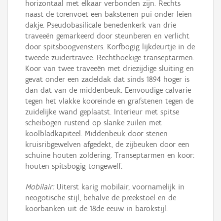
horizontaal met elkaar verbonden zijn. Rechts
naast de torenvoet een bakstenen pui onder leien
dakje. Pseudobasilicale benedenkerk van drie
traveeën gemarkeerd door steunberen en verlicht
door spitsboogvensters. Korfbogig lijkdeurtje in de
tweede zuidertravee. Rechthoekige transeptarmen.
Koor van twee traveeën met driezijdige sluiting en
gevat onder een zadeldak dat sinds 1894 hoger is
dan dat van de middenbeuk. Eenvoudige calvarie
tegen het vlakke kooreinde en grafstenen tegen de
zuidelijke wand geplaatst. Interieur met spitse
scheibogen rustend op slanke zuilen met
koolbladkapiteel. Middenbeuk door stenen
kruisribgewelven afgedekt, de zijbeuken door een
schuine houten zoldering. Transeptarmen en koor:
houten spitsbogig tongewelf.
Mobilair:
Uiterst karig mobilair, voornamelijk in
neogotische stijl, behalve de preekstoel en de
koorbanken uit de 18de eeuw in barokstijl.