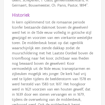
Geem, Schepenen, J. Claus, gemeentesekretaris, H.
Geirnaert, Bouwmeester, Ch. Panis, Pastor, 1894".
Historiek
In kern opklimmend tot de romaanse periode
(confer bestaande dakmoet boven de gewelven)
werd het in de 15de eeuw volledig in gotische stijl
gewijzigd en voorzien van een vierkante westelijke
toren. De middenbeuk bezat op dat ogenblik
waarschijnlijk een ziende dakkap zodat de
muurschildering met het Laatste Oordeel boven de
triomfboog naar het koor, zichtbaar was (heden
nog bewaard boven de gewelven). Koor
vermoedelijk uit de 16de eeuw; transeptarmen en
zijbeuken mogelijk iets jonger. De kerk had vrij
veel te lijden tijdens de beeldenstorm van 1578 en
werd hersteld van 1583 tot 1617. Het hoogkoor
werd in 1621 voorzien van een houten gewelf, dat
in 1639 door een stenen vervangen en in 1679,
tijdens de overwelving van de middenbeuk,
verhoogd werd. Ook de middenbeuk bezat