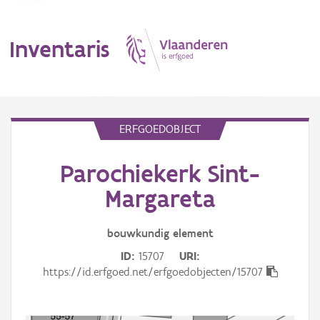
Inventaris
MENU
ERFGOEDOBJECT
Parochiekerk Sint-
Erfgoedobject
Margareta
Aanduidingsobject
bouwkundig
element
Waarneming
ID
15707
URI
Thema
https://id.erfgoed.net/erfgoedobjecten/15707
Gebeurtenis