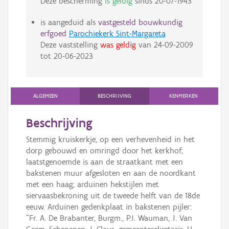
Deze bescherming
is geldig
sinds
20-07-1943
is aangeduid als
vastgesteld bouwkundig
erfgoed
Parochiekerk Sint-Margareta
Deze vaststelling
was geldig
van
24-09-2009
tot
20-06-2023
ALGEMEEN
BESCHRIJVING
KENMERKEN
Beschrijving
Stemmig kruiskerkje, op een verhevenheid in het
dorp gebouwd en omringd door het kerkhof;
laatstgenoemde is aan de straatkant met een
bakstenen muur afgesloten en aan de noordkant
met een haag; arduinen hekstijlen met
siervaasbekroning uit de tweede helft van de 18de
eeuw. Arduinen gedenkplaat in bakstenen pijler:
"Fr. A. De Brabanter, Burgm., P.J. Wauman, J. Van