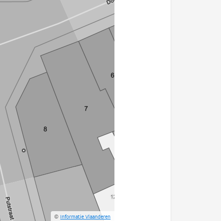
©
Informatie Vlaanderen