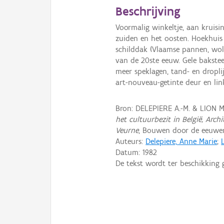
Beschrijving
Voormalig winkeltje, aan kruisi
zuiden en het oosten. Hoekhui
schilddak (Vlaamse pannen, wolf
van de 20ste eeuw. Gele bakst
meer speklagen, tand- en droplij
art-nouveau-getinte deur en lin
Bron: DELEPIERE A.-M. & LION 
het cultuurbezit in België, Arch
Veurne
, Bouwen door de eeuwen 
Auteurs:
Delepiere, Anne Marie
;
Datum:
1982
De tekst wordt ter beschikking 