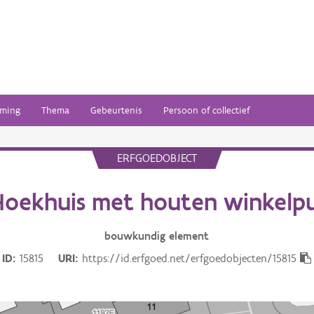
ming
Thema
Gebeurtenis
Persoon of collectief
ERFGOEDOBJECT
Hoekhuis met houten winkelpu
bouwkundig
element
ID
15815
URI
https://id.erfgoed.net/erfgoedobjecten/15815