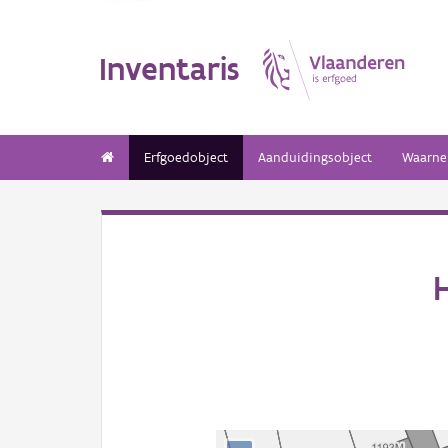
Inventaris
Erfgoedobject
Aanduidingsobject
Waarne