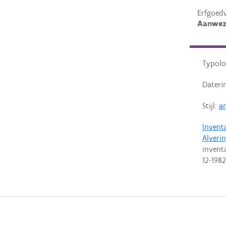
Erfgoed
Aanwez
Typolo
Dateri
Stijl:
a
Invent
Alveri
invent
12-1982