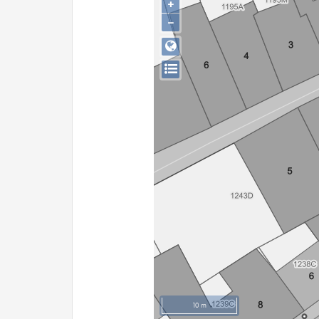
+
−
10 m