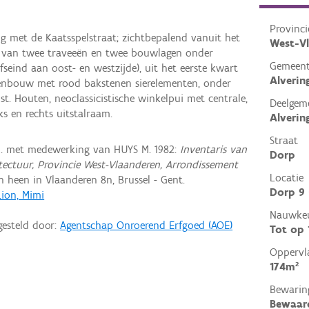
Provinci
ng met de Kaatsspelstraat; zichtbepalend vanuit het
West-V
s van twee traveeën en twee bouwlagen onder
Gemeen
seind aan oost- en westzijde), uit het eerste kwart
Alveri
eenbouw met rood bakstenen sierelementen, onder
st. Houten, neoclassicistische winkelpui met centrale,
Deelgem
ks en rechts uitstalraam.
Alveri
Straat
M. met medewerking van HUYS M. 1982:
Inventaris van
Dorp
itectuur, Provincie West-Vlaanderen, Arrondissement
Locatie
heen in Vlaanderen 8n, Brussel - Gent.
Dorp 9 
Lion, Mimi
Nauwkeu
gesteld door:
Agentschap Onroerend Erfgoed (AOE)
Tot op
Oppervl
174m²
Bewarin
Bewaar