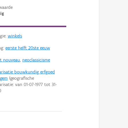
waarde
ig
gie:
winkels
ng:
eerste helft 20ste eeuw
rt nouveau
,
neoclassicisme
arisatie bouwkundig erfgoed
ngem
(geografische
arisatie: van
01-07-1977
tot
31-
)