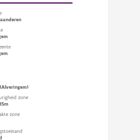
e
laanderen
te
ngem
eente
ngem
(Alveringem)
righeid zone
 15m
akte zone
gstoestand
d