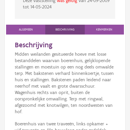
Deze vaststelling
was geldig
van
24-09-2009
tot
14-05-2024
ALGEMEEN
BESCHRIJVING
KENMERKEN
Beschrijving
Midden weilanden gesitueerde hoeve met losse
bestanddelen waarvan boerenhuis, gelijklopende
stallingen en moestuin op een nog deels omwalde
terp. Met bakstenen verhard binnenkoertje, tussen
huis en stallingen. Bakstenen paden leidend naar
neerhof met vaalt en grote dwarsschuur.
Wagenhuis rechts van oprit, buiten de
oorspronkelijke omwalling. Terp met ringwal,
afgezoomd met knotwilgen, ten noordwesten van
hof.
Boerenhuis van twee traveeën, links opkamer +