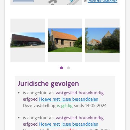
©
Informatie Vlaanderen
Beki
bee
bee
Juridische gevolgen
is aangeduid als
vastgesteld bouwkundig
erfgoed
Hoeve met losse bestanddelen
Deze vaststelling
is geldig
sinds
14-05-2024
is aangeduid als
vastgesteld bouwkundig
erfgoed
Hoeve met losse bestanddelen