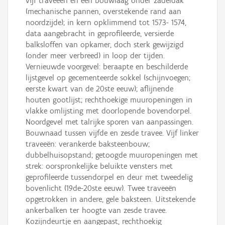
vijf traveeën en één bouwlaag onder zadeldak
(mechanische pannen, overstekende rand aan
noordzijde); in kern opklimmend tot 1573- 1574,
data aangebracht in geprofileerde, versierde
balksloffen van opkamer, doch sterk gewijzigd
(onder meer verbreed) in loop der tijden.
Vernieuwde voorgevel: beraapte en beschilderde
lijstgevel op gecementeerde sokkel (schijnvoegen;
eerste kwart van de 20ste eeuw); aflijnende
houten gootlijst; rechthoekige muuropeningen in
vlakke omlijsting met doorlopende bovendorpel.
Noordgevel met talrijke sporen van aanpassingen.
Bouwnaad tussen vijfde en zesde travee. Vijf linker
traveeën: verankerde baksteenbouw;
dubbelhuisopstand; getoogde muuropeningen met
strek: oorspronkelijke beluikte vensters met
geprofileerde tussendorpel en deur met tweedelig
bovenlicht (19de-20ste eeuw). Twee traveeën
opgetrokken in andere, gele baksteen. Uitstekende
ankerbalken ter hoogte van zesde travee.
Kozijndeurtje en aangepast, rechthoekig