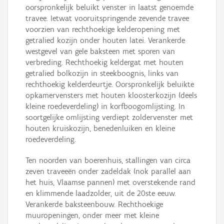
oorspronkelijk beluikt venster in laatst genoemde
travee. Ietwat vooruitspringende zevende travee
voorzien van rechthoekige kelderopening met
getralied kozijn onder houten latei. Verankerde
westgevel van gele baksteen met sporen van
verbreding. Rechthoekig keldergat met houten
getralied bolkozijn in steekboognis, links van
rechthoekig kelderdeurtje. Oorspronkelijk beluikte
opkamervensters met houten kloosterkozijn (deels
kleine roedeverdeling) in korfboogomlijsting. In
soortgelijke omlijsting verdiept zoldervenster met
houten kruiskozijn, benedenluiken en kleine
roedeverdeling.
Ten noorden van boerenhuis, stallingen van circa
zeven traveeën onder zadeldak (nok parallel aan
het huis, Vlaamse pannen) met overstekende rand
en klimmende laadzolder, uit de 20ste eeuw.
Verankerde baksteenbouw. Rechthoekige
muuropeningen, onder meer met kleine