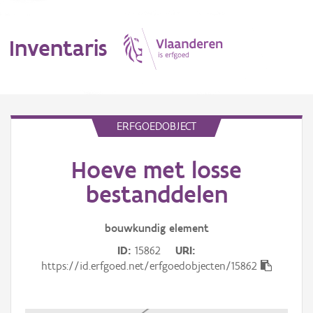
Inventaris
MENU
ERFGOEDOBJECT
Hoeve met losse
Erfgoedobject
bestanddelen
Aanduidingsobject
bouwkundig
element
Waarneming
ID
15862
URI
Thema
https://id.erfgoed.net/erfgoedobjecten/15862
Gebeurtenis