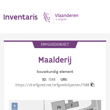
Inventaris
MENU
ERFGOEDOBJECT
Maalderij
Erfgoedobject
Aanduidingsobject
bouwkundig
element
ID
1588
URI
Waarneming
https://id.erfgoed.net/erfgoedobjecten/1588
Thema
Gebeurtenis
+