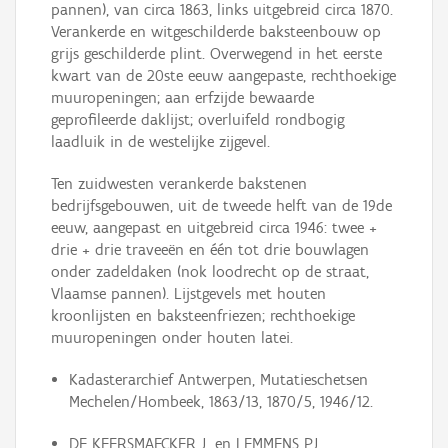
pannen), van circa 1863, links uitgebreid circa 1870.
Verankerde en witgeschilderde baksteenbouw op
grijs geschilderde plint. Overwegend in het eerste
kwart van de 20ste eeuw aangepaste, rechthoekige
muuropeningen; aan erfzijde bewaarde
geprofileerde daklijst; overluifeld rondbogig
laadluik in de westelijke zijgevel.
Ten zuidwesten verankerde bakstenen
bedrijfsgebouwen, uit de tweede helft van de 19de
eeuw, aangepast en uitgebreid circa 1946: twee +
drie + drie traveeën en één tot drie bouwlagen
onder zadeldaken (nok loodrecht op de straat,
Vlaamse pannen). Lijstgevels met houten
kroonlijsten en baksteenfriezen; rechthoekige
muuropeningen onder houten latei.
Kadasterarchief Antwerpen, Mutatieschetsen
Mechelen/Hombeek, 1863/13, 1870/5, 1946/12.
DE KEERSMAECKER J. en LEMMENS P.J.,