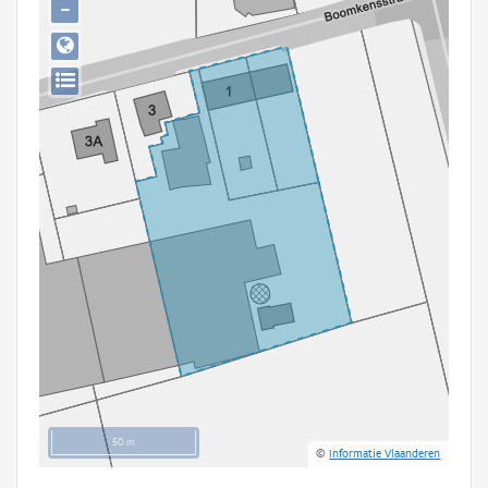
−
Persoon of collectief
Downloads
Hergebruik
Aanmelden
50 m
©
Informatie Vlaanderen