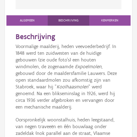
ALGEMEEN
BESCHRIJVING
KENMERKEN
Beschrijving
Voormalige maalderij, heden veevoederbedrijf. In
1848 werd ten zuidwesten van de huidige
gebouwen (zie oude foto's) een houten
windmolen, de zogenaamde
Expoelmolen
,
gebouwd door de maaldersfamilie Lauwers. Deze
open standaardmolen zou afkomstig zijn van
Stabroek, waar hij "
Koolhaasmolen
" werd
genoemd. Na een blikseminslag in 1926, werd hij
circa 1936 verder afgebroken en vervangen door
een mechanische maalderij.
Oorspronkelijk woonstalhuis, heden leegstaand,
van negen traveeën en één bouwlaag onder
zadeldak (nok parallel aan de straat, Vlaamse